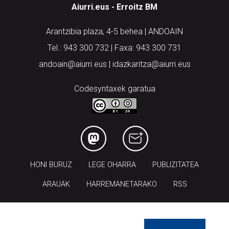
Aiurri.eus - Erroitz BM
Arantzibia plaza, 4-5 behea | ANDOAIN
Tel.: 943 300 732 | Faxa: 943 300 731
andoain@aiurri.eus | idazkaritza@aiurri.eus
Codesyntaxek garatua
HONI BURUZ
LEGE OHARRA
PUBLIZITATEA
ARAUAK
HARREMANETARAKO
RSS