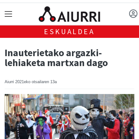
ESKUALDEA
Inauterietako argazki-
lehiaketa martxan dago
Aiurri
2021eko otsailaren 13a