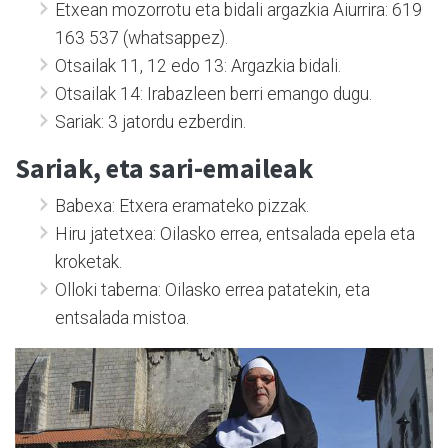
Etxean mozorrotu eta bidali argazkia Aiurrira: 619
163 537 (whatsappez).
Otsailak 11, 12 edo 13: Argazkia bidali.
Otsailak 14: Irabazleen berri emango dugu.
Sariak: 3 jatordu ezberdin.
Sariak, eta sari-emaileak
Babexa: Etxera eramateko pizzak.
Hiru jatetxea: Oilasko errea, entsalada epela eta
kroketak.
Olloki taberna: Oilasko errea patatekin, eta
entsalada mistoa.