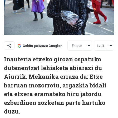
Entzun
Itzuli
Gehitu gaitzazu Googlen
Inauteria etxeko giroan ospatuko
dutenentzat lehiaketa abiarazi du
Aiurrik. Mekanika erraza da: Etxe
barruan mozorrotu, argazkia bidali
eta etxera eramateko hiru jatordu
ezberdinen zozketan parte hartuko
duzu.