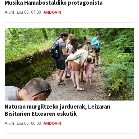
Musika Hamabostaldiko protagonista
Aiurri
abu 05, 07:00
ANDOAIN
Naturan murgiltzeko jarduerak, Leizaran
Bisitarien Etxearen eskutik
Aiurri
abu 05, 08:30
ANDOAIN