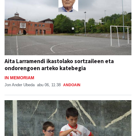
Aita Larramendi ikastolako sortzaileen eta
ondorengoen arteko katebegia
IN MEMORIAM
Jon Ander Ubeda
abu 06, 11:38
ANDOAIN