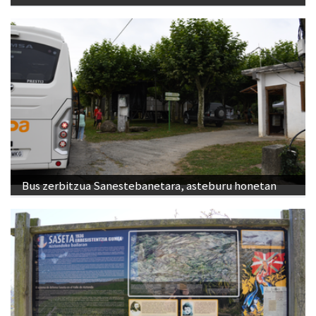
Bus zerbitzua Sanestebanetara, asteburu honetan