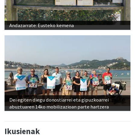
Andazarrate: Eusteko kemena
Dei egiten diegu donostiarrei eta gipuzkoarrei
abuztuaren 14ko mobilizazioan parte hartzera
Ikusienak