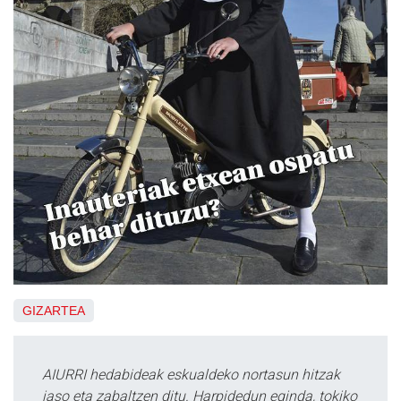
GIZARTEA
AIURRI hedabideak eskualdeko nortasun hitzak
jaso eta zabaltzen ditu. Harpidedun eginda, tokiko