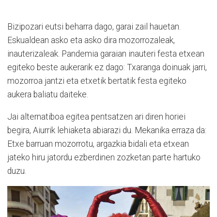
Bizipozari eutsi beharra dago, garai zail hauetan.
Eskualdean asko eta asko dira mozorrozaleak,
inauterizaleak. Pandemia garaian inauteri festa etxean
egiteko beste aukerarik ez dago: Txaranga doinuak jarri,
mozorroa jantzi eta etxetik bertatik festa egiteko
aukera baliatu daiteke.
Jai alternatiboa egitea pentsatzen ari diren horiei
begira, Aiurrik lehiaketa abiarazi du. Mekanika erraza da:
Etxe barruan mozorrotu, argazkia bidali eta etxean
jateko hiru jatordu ezberdinen zozketan parte hartuko
duzu.