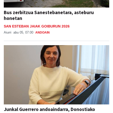
Bus zerbitzua Sanestebanetara, asteburu
honetan
SAN ESTEBAN JAIAK GOIBURUN 2026
Aiurri
abu 05, 07:00
ANDOAIN
Junkal Guerrero andoaindarra, Donostiako