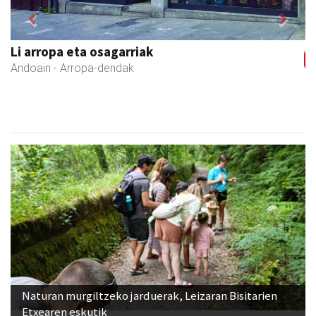
Previous
Next
Li arropa eta osagarriak
Andoain
- Arropa-dendak
Naturan murgiltzeko jarduerak, Leizaran Bisitarien
Etxearen eskutik