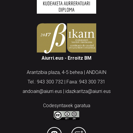
Aiurri.eus - Erroitz BM
Arantzibia plaza, 4-5 behea | ANDOAIN
Tel.: 943 300 732 | Faxa: 943 300 731
andoain@aiurri.eus | idazkaritza@aiurri.eus
Codesyntaxek garatua