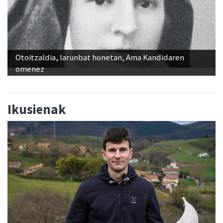
Otoitzaldia, larunbat honetan, Ama Kandidaren
omenez
Ikusienak