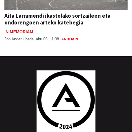
Aita Larramendi ikastolako sortzaileen eta
ondorengoen arteko katebegia
IN MEMORIAM
Jon Ander Ubeda
abu 06, 11:38
ANDOAIN