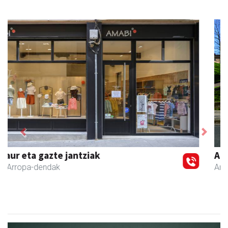
Previous
Next
Aita Larramendi Ikastola
Andoain
- Hezkuntza