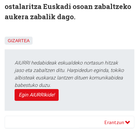
ostalaritza Euskadi osoan zabaltzeko
aukera zabalik dago.
GIZARTEA
AIURRI hedabideak eskualdeko nortasun hitzak
jaso eta zabaltzen ditu. Harpidedun eginda, tokiko
albisteak euskaraz lantzen dituen komunikabidea
babestuko duzu.
Egin AIURRIkide!
Erantzun