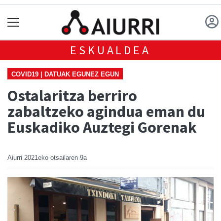
ESKUALDEA
COVID19 | DATUAK EGUNEZ EGUN
Ostalaritza berriro
zabaltzeko agindua eman du
Euskadiko Auztegi Gorenak
Aiurri
2021eko otsailaren 9a