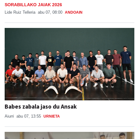
SORABILLAKO JAIAK 2026
Lide Ruiz Telleria
abu 07, 08:00
ANDOAIN
Babes zabala jaso du Ansak
Aiurri
abu 07, 13:55
URNIETA