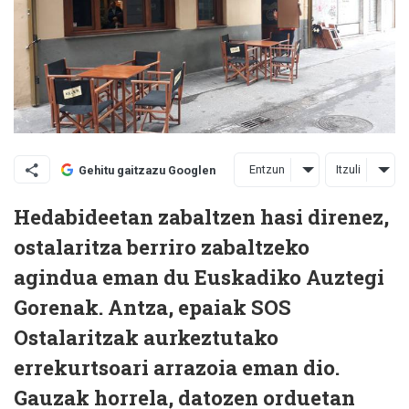
Entzun
Itzuli
Gehitu gaitzazu Googlen
Hedabideetan zabaltzen hasi direnez,
ostalaritza berriro zabaltzeko
agindua eman du Euskadiko Auztegi
Gorenak. Antza, epaiak SOS
Ostalaritzak aurkeztutako
errekurtsoari arrazoia eman dio.
Gauzak horrela, datozen orduetan