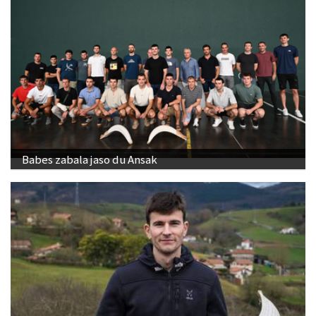
Babes zabala jaso du Ansak