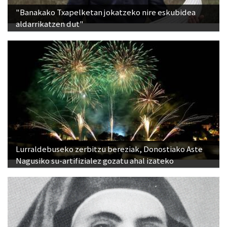
"Banakako Txapelketan jokatzeko nire eskubidea
aldarrikatzen dut"
Lurraldebuseko zerbitzu bereziak, Donostiako Aste
Nagusiko su-artifizialez gozatu ahal izateko