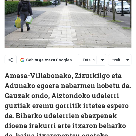
Entzun
Itzuli
Gehitu gaitzazu Googlen
Amasa-Villabonako, Zizurkilgo eta
Adunako egoera nabarmen hobetu da.
Gauzak ondo, Aiztondoko udalerri
guztiak eremu gorritik irtetea espero
da. Biharko udalerrien ebazpenak
dioena irakurri arte itxaron beharko
da, baina itxaropentsu egoteko