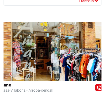
Erantzun
Previous
Next
Bengoetxea autoeskola
Andoain
- Autoeskolak