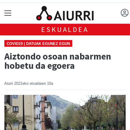
ESKUALDEA
COVID19 | DATUAK EGUNEZ EGUN
Aiztondo osoan nabarmen
hobetu da egoera
Aiurri
2021eko otsailaren 10a