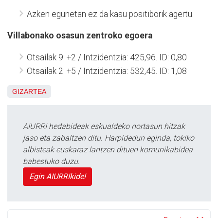
Azken egunetan ez da kasu positiborik agertu.
Villabonako osasun zentroko egoera
Otsailak 9: +2 / Intzidentzia: 425,96. ID: 0,80
Otsailak 2: +5 / Intzidentzia: 532,45. ID: 1,08
GIZARTEA
AIURRI hedabideak eskualdeko nortasun hitzak
jaso eta zabaltzen ditu. Harpidedun eginda, tokiko
albisteak euskaraz lantzen dituen komunikabidea
babestuko duzu.
Egin AIURRIkide!