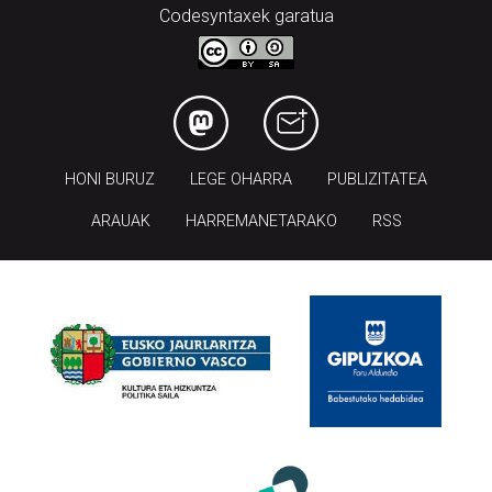
Codesyntaxek garatua
HONI BURUZ
LEGE OHARRA
PUBLIZITATEA
ARAUAK
HARREMANETARAKO
RSS