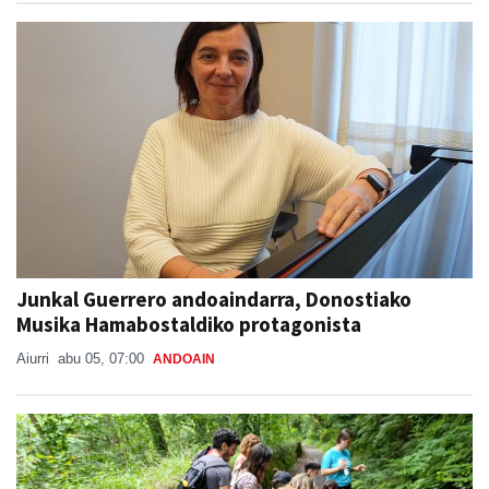
Junkal Guerrero andoaindarra, Donostiako
Musika Hamabostaldiko protagonista
Aiurri
abu 05, 07:00
ANDOAIN