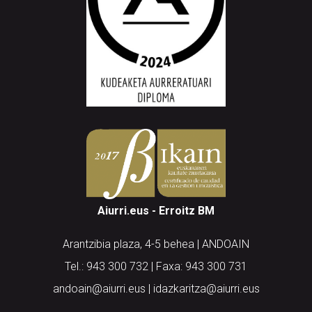
Aiurri.eus - Erroitz BM
Arantzibia plaza, 4-5 behea | ANDOAIN
Tel.: 943 300 732 | Faxa: 943 300 731
andoain@aiurri.eus | idazkaritza@aiurri.eus