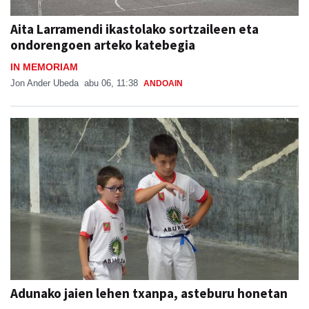
Aita Larramendi ikastolako sortzaileen eta
ondorengoen arteko katebegia
IN MEMORIAM
Jon Ander Ubeda
abu 06, 11:38
ANDOAIN
Adunako jaien lehen txanpa, asteburu honetan