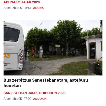
ADUNAKO JAIAK 2026
Aiurri
abu 05, 08:47
ADUNA
Bus zerbitzua Sanestebanetara, asteburu
honetan
SAN ESTEBAN JAIAK GOIBURUN 2026
Aiurri
abu 05, 07:00
ANDOAIN