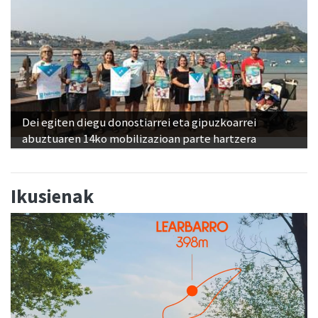
Dei egiten diegu donostiarrei eta gipuzkoarrei
abuztuaren 14ko mobilizazioan parte hartzera
Ikusienak