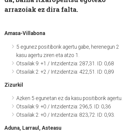
arrazoiak ez dira falta.
Amasa-Villabona
5 egunez positiborik agertu gabe, herenegun 2
kasu agertu ziren eta atzo 1.
Otsailak 9: +1 / Intzidentzia: 287,31. ID: 0,68
Otsailak 2: +2 / Intzidentzia: 422,51. ID: 0,89
Zizurkil
Azken 5 egunetan ez da kasu positiborik agertu.
Otsailak 9: +0 / Intzidentzia: 296,5. ID: 0,36
Otsailak 2: +0 / Intzidentzia: 823,72. ID: 0,93.
Aduna, Larraul, Asteasu