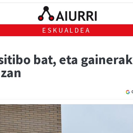
ESKUALDEA
itibo bat, eta gainera
izan