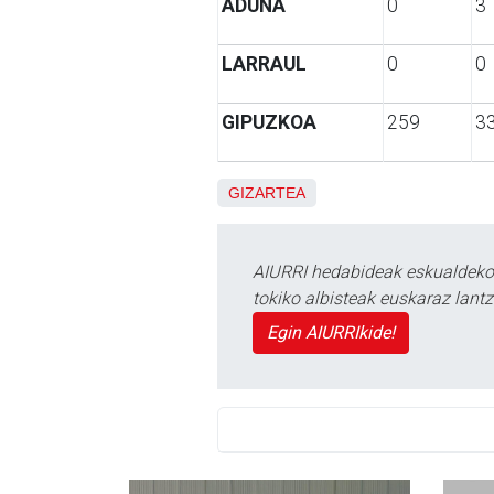
ADUNA
0
3
LARRAUL
0
0
GIPUZKOA
259
3
GIZARTEA
AIURRI hedabideak eskualdeko n
tokiko albisteak euskaraz lan
Egin AIURRIkide!