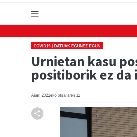
COVID19 | DATUAK EGUNEZ EGUN
Urnietan kasu pos
positiborik ez da 
Aiurri
2021eko otsailaren 11