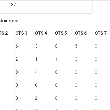
187
k aurrera:
TS 2
OTS 3
OTS 4
OTS 5
OTS 6
OTS 7
6
3
8
6
0
2
1
1
0
0
0
4
0
0
0
0
0
0
0
0
0
2
0
0
0