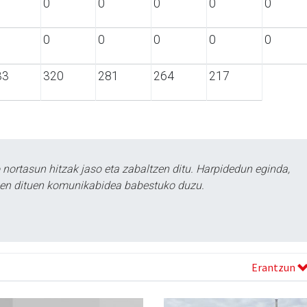
0
0
0
0
0
0
0
0
0
0
33
320
281
264
217
ortasun hitzak jaso eta zabaltzen ditu. Harpidedun eginda,
tzen dituen komunikabidea babestuko duzu.
Erantzun