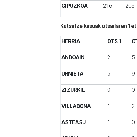
GIPUZKOA
216
208
Kutsatze kasuak otsailaren 1eti
HERRIA
OTS 1
O
ANDOAIN
2
5
URNIETA
5
9
ZIZURKIL
0
0
VILLABONA
1
2
ASTEASU
1
0