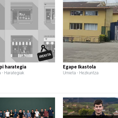
i harategia
Egape Ikastola
a
- Harategiak
Urnieta
- Hezkuntza