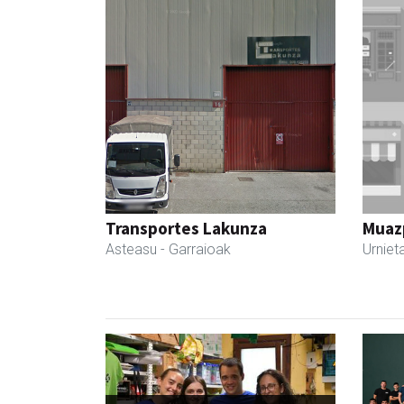
Transportes Lakunza
Muazp
Asteasu
- Garraioak
Urniet