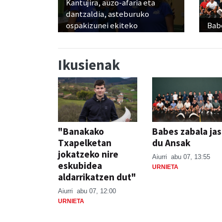
Kantujira, auzo-afaria eta
dantzaldia, asteburuko
ospakizunei ekiteko
Babe
Ikusienak
"Banakako
Babes zabala ja
Txapelketan
du Ansak
jokatzeko nire
Aiurri
abu 07, 13:55
eskubidea
URNIETA
aldarrikatzen dut"
Aiurri
abu 07, 12:00
URNIETA