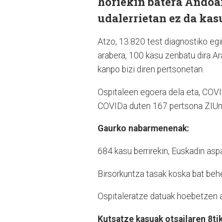
horiekin batera Andoai
udalerrietan ez da kasu
Atzo, 13.820 test diagnostiko egin
arabera, 100 kasu zenbatu dira A
kanpo bizi diren pertsonetan.
Ospitaleen egoera dela eta, COVI
COVIDa duten 167 pertsona ZIUn
Gaurko nabarmenenak:
684 kasu berrirekin, Euskadin asp
Birsorkuntza tasak koska bat behe
Ospitaleratze datuak hoebetzen ar
Kutsatze kasuak otsailaren 8tik