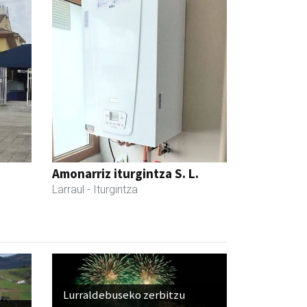
Amonarriz iturgintza S. L.
Larraul
- Iturgintza
Lurraldebuseko zerbitzu