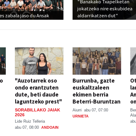
"Banakako Txapelketan
jokatzeko nire eskubidea
s zabala jaso du Ansak
aldarrikatzen dut"
so
"Auzotarrek oso
Burrunba, gazte
Ot
ondo erantzuten
euskaltzaleen
la
dute, beti daude
ekimen berria
A
laguntzeko prest"
Beterri-Buruntzan
o
SORABILLAKO JAIAK
Aiurri
abu 07, 07:00
Be
2026
Ala
URNIETA
Lide Ruiz Telleria
abu
abu 07, 08:00
ANDOAIN