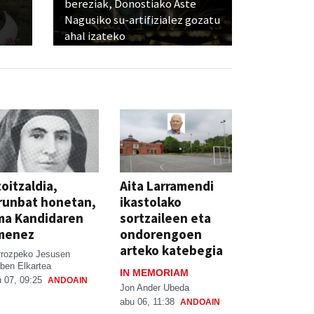
bereziak, Donostiako Aste
Nagusiko su-artifizialez gozatu
ahal izateko
oitzaldia,
Aita Larramendi
runbat honetan,
ikastolako
ma Kandidaren
sortzaileen eta
menez
ondorengoen
arteko katebegia
rrozpeko Jesusen
ben Elkartea
IN MEMORIAM
 07, 09:25
ANDOAIN
Jon Ander Ubeda
abu 06, 11:38
ANDOAIN