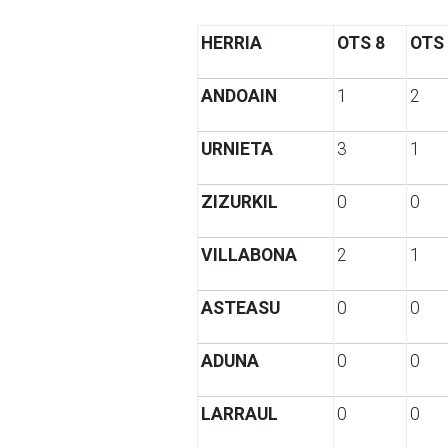
HERRIA
OTS 8
OTS
ANDOAIN
1
2
URNIETA
3
1
ZIZURKIL
0
0
VILLABONA
2
1
ASTEASU
0
0
ADUNA
0
0
LARRAUL
0
0