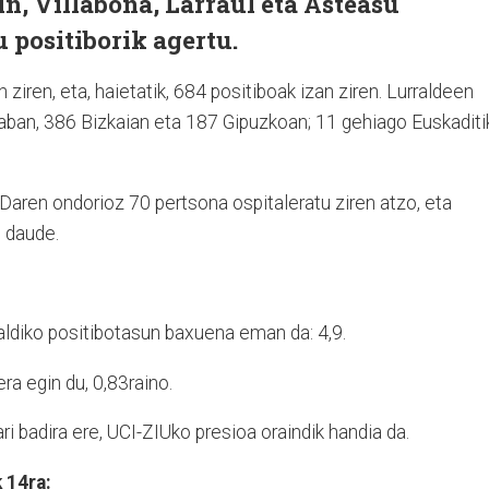
n, Villabona, Larraul eta Asteasu
 positiborik agertu.
 ziren, eta, haietatik, 684 positiboak izan ziren. Lurraldeen
raban, 386 Bizkaian eta 187 Gipuzkoan; 11 gehiago Euskaditi
Daren ondorioz 70 pertsona ospitaleratu ziren atzo, eta
 daude.
aldiko positibotasun baxuena eman da: 4,9.
ra egin du, 0,83raino.
i badira ere, UCI-ZIUko presioa oraindik handia da.
 14ra: