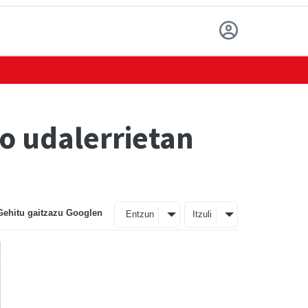
ko udalerrietan
Gehitu gaitzazu Googlen
Entzun
Itzuli