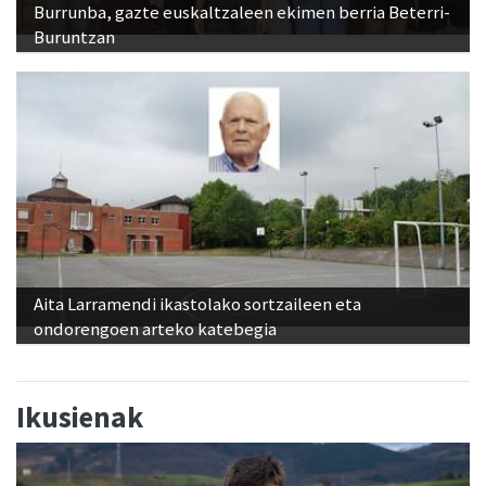
Burrunba, gazte euskaltzaleen ekimen berria Beterri-
Buruntzan
Aita Larramendi ikastolako sortzaileen eta
ondorengoen arteko katebegia
Ikusienak