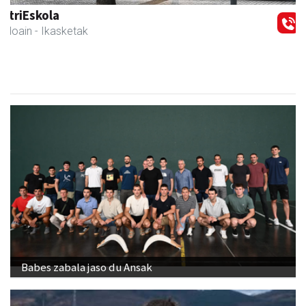
Izkiriota ardoak
Andoain
- Ardoak
Babes zabala jaso du Ansak