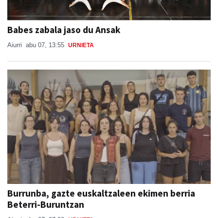
Babes zabala jaso du Ansak
Aiurri
abu 07, 13:55
URNIETA
Burrunba, gazte euskaltzaleen ekimen berria
Beterri-Buruntzan