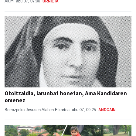
Aiurri
abu 07, 07:00
URNIETA
Otoitzaldia, larunbat honetan, Ama Kandidaren
omenez
Berrozpeko Jesusen Alaben Elkartea
abu 07, 09:25
ANDOAIN