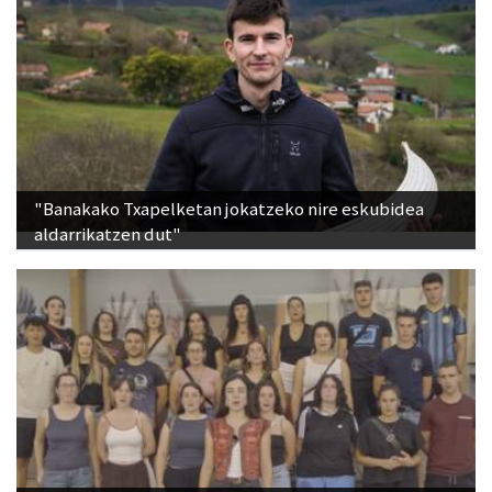
"Banakako Txapelketan jokatzeko nire eskubidea
aldarrikatzen dut"