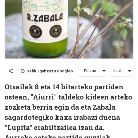
Entzun
Itzuli
Gehitu gaitzazu Googlen
Otsailak 8 eta 14 bitarteko partiden
ostean, "Aiurri" taldeko kideen arteko
zozketa berria egin da eta Zabala
sagardotegiko kaxa irabazi duena
"Lupita" erabiltzailea izan da.
Aurreko asteko partida guztiak