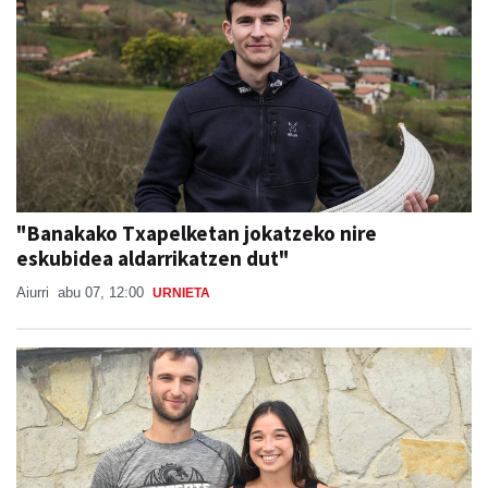
"Banakako Txapelketan jokatzeko nire
eskubidea aldarrikatzen dut"
Aiurri
abu 07, 12:00
URNIETA