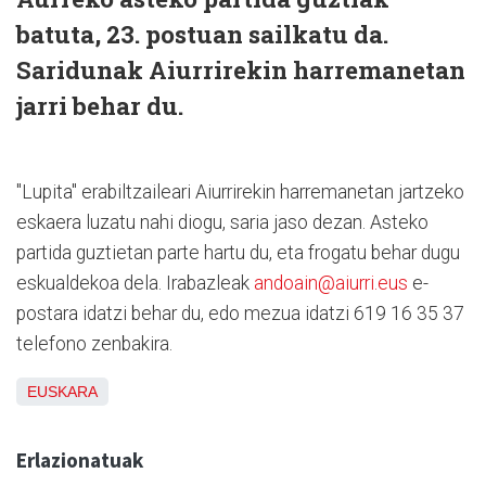
batuta, 23. postuan sailkatu da.
Saridunak Aiurrirekin harremanetan
jarri behar du.
"Lupita" erabiltzaileari Aiurrirekin harremanetan jartzeko
eskaera luzatu nahi diogu, saria jaso dezan. Asteko
partida guztietan parte hartu du, eta frogatu behar dugu
eskualdekoa dela. Irabazleak
andoain@aiurri.eus
e-
postara idatzi behar du, edo mezua idatzi 619 16 35 37
telefono zenbakira.
EUSKARA
Erlazionatuak