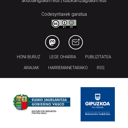
andoain@aiurri.eus | idazkaritza@aiurri.eus
Codesyntaxek garatua
HONI BURUZ
LEGE OHARRA
PUBLIZITATEA
ARAUAK
HARREMANETARAKO
RSS