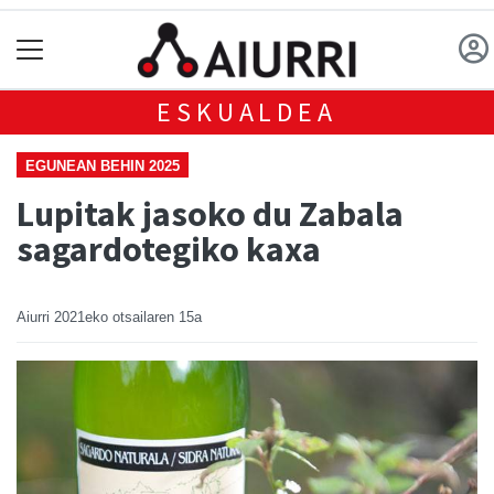
ESKUALDEA
EGUNEAN BEHIN 2025
Lupitak jasoko du Zabala
sagardotegiko kaxa
Aiurri
2021eko otsailaren 15a