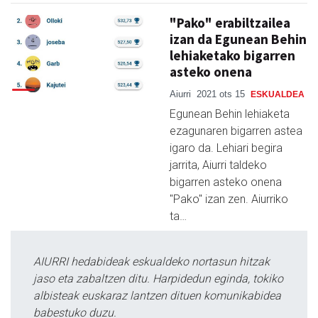
"Pako" erabiltzailea
izan da Egunean Behin
lehiaketako bigarren
asteko onena
Aiurri
2021 ots 15
ESKUALDEA
Egunean Behin lehiaketa
ezagunaren bigarren astea
igaro da. Lehiari begira
jarrita, Aiurri taldeko
bigarren asteko onena
"Pako" izan zen. Aiurriko
ta…
AIURRI hedabideak eskualdeko nortasun hitzak
jaso eta zabaltzen ditu. Harpidedun eginda, tokiko
albisteak euskaraz lantzen dituen komunikabidea
babestuko duzu.