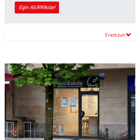
Egin AIURRIkide!
Erantzun
Previous
Next