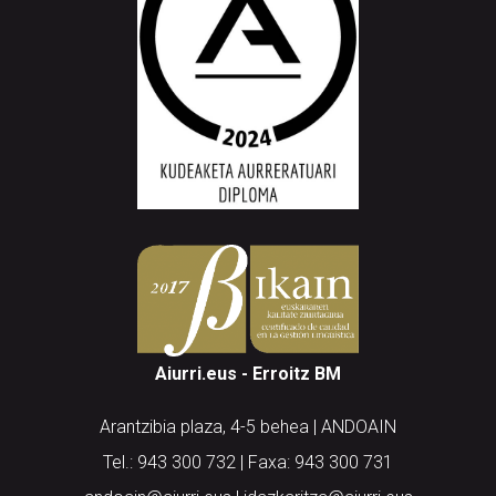
Aiurri.eus - Erroitz BM
Arantzibia plaza, 4-5 behea | ANDOAIN
Tel.: 943 300 732 | Faxa: 943 300 731