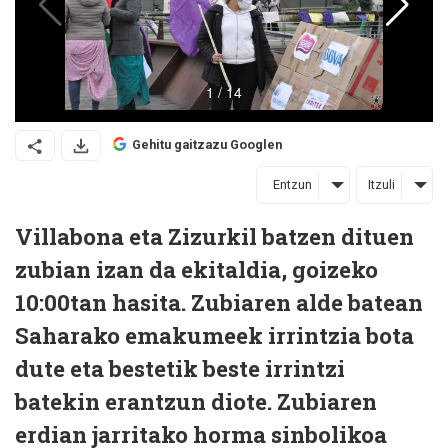
Gehitu gaitzazu Googlen
Entzun
Itzuli
Villabona eta Zizurkil batzen dituen
zubian izan da ekitaldia, goizeko
10:00tan hasita. Zubiaren alde batean
Saharako emakumeek irrintzia bota
dute eta bestetik beste irrintzi
batekin erantzun diote. Zubiaren
erdian jarritako horma sinbolikoa