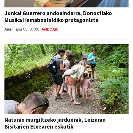
Junkal Guerrero andoaindarra, Donostiako
Musika Hamabostaldiko protagonista
Aiurri
abu 05, 07:00
ANDOAIN
Naturan murgiltzeko jarduerak, Leizaran
Bisitarien Etxearen eskutik