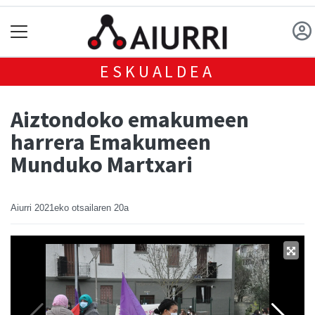
ESKUALDEA
Aiztondoko emakumeen
harrera Emakumeen
Munduko Martxari
Aiurri
2021eko otsailaren 20a