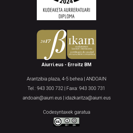
Aiurri.eus - Erroitz BM
Arantzibia plaza, 4-5 behea | ANDOAIN
Tel.: 943 300 732 | Faxa: 943 300 731
andoain@aiurri.eus | idazkaritza@aiurri.eus
Codesyntaxek garatua