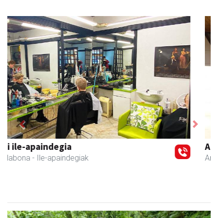
Previous
Next
Arindu fisioterapia eta osteopatia
Amasa-Villabona
- Fisioterapia