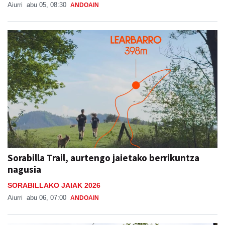
Aiurri
abu 05, 08:30
ANDOAIN
Sorabilla Trail, aurtengo jaietako berrikuntza
nagusia
SORABILLAKO JAIAK 2026
Aiurri
abu 06, 07:00
ANDOAIN