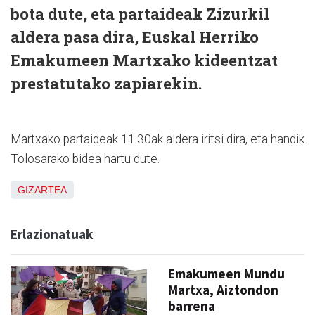
bota dute, eta partaideak Zizurkil
aldera pasa dira, Euskal Herriko
Emakumeen Martxako kideentzat
prestatutako zapiarekin.
Martxako partaideak 11:30ak aldera iritsi dira, eta handik
Tolosarako bidea hartu dute.
GIZARTEA
Erlazionatuak
Emakumeen Mundu
Martxa, Aiztondon
barrena