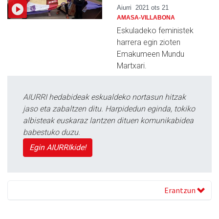
Aiurri
2021 ots 21
AMASA-VILLABONA
Eskuladeko feministek
harrera egin zioten
Emakumeen Mundu
Martxari.
AIURRI hedabideak eskualdeko nortasun hitzak
jaso eta zabaltzen ditu. Harpidedun eginda, tokiko
albisteak euskaraz lantzen dituen komunikabidea
babestuko duzu.
Egin AIURRIkide!
Erantzun