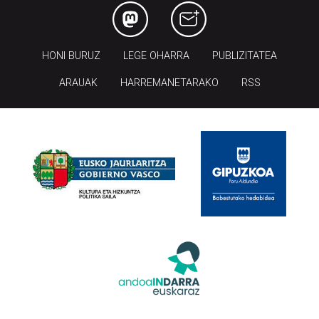
HONI BURUZ
LEGE OHARRA
PUBLIZITATEA
ARAUAK
HARREMANETARAKO
RSS