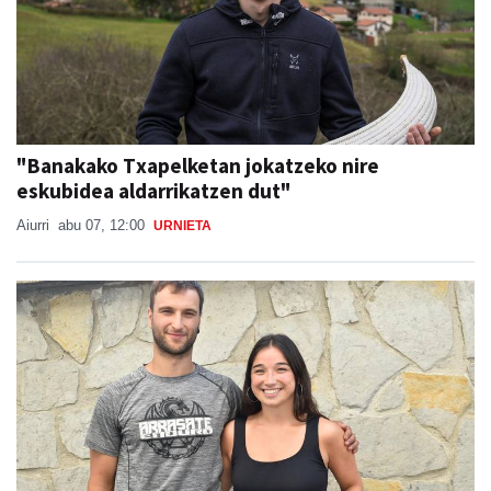
"Banakako Txapelketan jokatzeko nire
eskubidea aldarrikatzen dut"
Aiurri
abu 07, 12:00
URNIETA