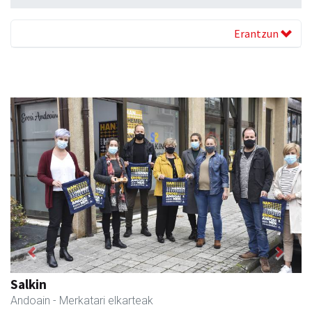
Erantzun
Previous
Next
Salkin
Andoain
- Merkatari elkarteak