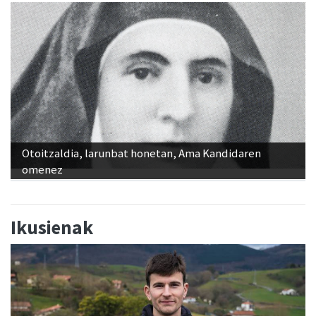
Otoitzaldia, larunbat honetan, Ama Kandidaren
omenez
Ikusienak