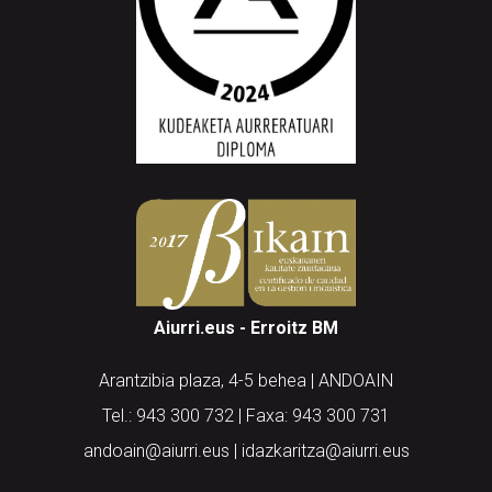
Aiurri.eus - Erroitz BM
Arantzibia plaza, 4-5 behea | ANDOAIN
Tel.: 943 300 732 | Faxa: 943 300 731
andoain@aiurri.eus | idazkaritza@aiurri.eus