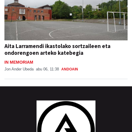
Aita Larramendi ikastolako sortzaileen eta
ondorengoen arteko katebegia
IN MEMORIAM
Jon Ander Ubeda
abu 06, 11:38
ANDOAIN