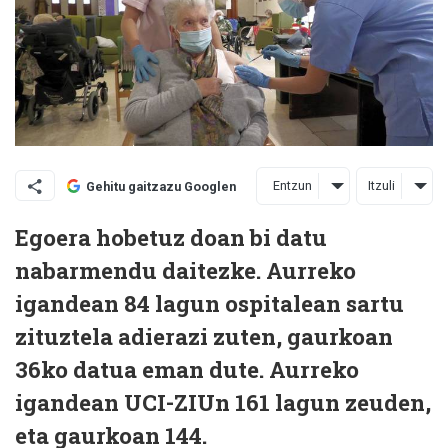
Entzun
Itzuli
Gehitu gaitzazu Googlen
Egoera hobetuz doan bi datu
nabarmendu daitezke. Aurreko
igandean 84 lagun ospitalean sartu
zituztela adierazi zuten, gaurkoan
36ko datua eman dute. Aurreko
igandean UCI-ZIUn 161 lagun zeuden,
eta gaurkoan 144.