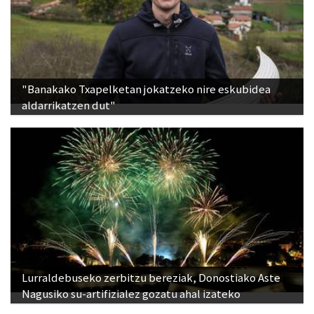
"Banakako Txapelketan jokatzeko nire eskubidea
aldarrikatzen dut"
Lurraldebuseko zerbitzu bereziak, Donostiako Aste
Nagusiko su-artifizialez gozatu ahal izateko