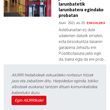
larunbatetik
larunbatera egindako
probatan
Aiurri
2021 ots 20
ESKUALDEA
Asteburuetan ez dute
udalerrien daturik ematen,
ezta birsorkuntza tasaren
garapena zehaztu ere.
Positibotasuna jaitsi egin
da, baina egia da ere prob…
AIURRI hedabideak eskualdeko nortasun hitzak
jaso eta zabaltzen ditu. Harpidedun eginda, tokiko
albisteak euskaraz lantzen dituen komunikabidea
babestuko duzu.
Egin AIURRIkide!