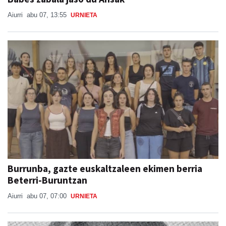
Aiurri
abu 07, 13:55
URNIETA
Burrunba, gazte euskaltzaleen ekimen berria
Beterri-Buruntzan
Aiurri
abu 07, 07:00
URNIETA