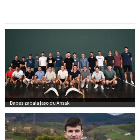
Babes zabala jaso du Ansak