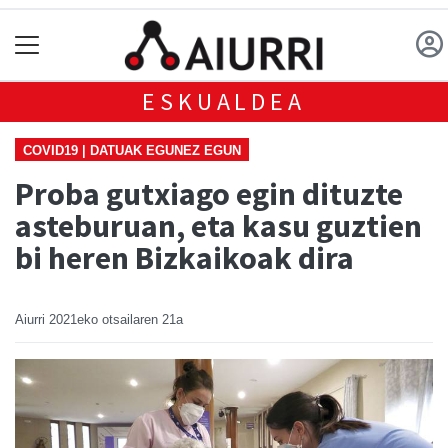
ESKUALDEA
COVID19 | DATUAK EGUNEZ EGUN
Proba gutxiago egin dituzte
asteburuan, eta kasu guztien
bi heren Bizkaikoak dira
Aiurri
2021eko otsailaren 21a