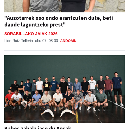
"Auzotarrek oso ondo erantzuten dute, beti
daude laguntzeko prest"
SORABILLAKO JAIAK 2026
Lide Ruiz Telleria
abu 07, 08:00
ANDOAIN
Babes zabala jaso du Ansak