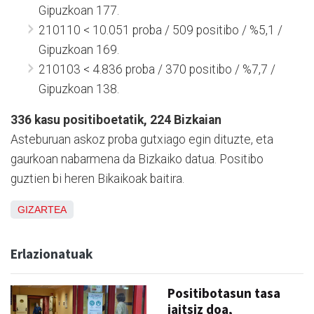
Gipuzkoan 177.
210110 < 10.051 proba / 509 positibo / %5,1 /
Gipuzkoan 169.
210103 < 4.836 proba / 370 positibo / %7,7 /
Gipuzkoan 138.
336 kasu positiboetatik, 224 Bizkaian
Asteburuan askoz proba gutxiago egin dituzte, eta
gaurkoan nabarmena da Bizkaiko datua. Positibo
guztien bi heren Bikaikoak baitira.
GIZARTEA
Erlazionatuak
Positibotasun tasa
jaitsiz doa,