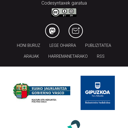
Codesyntaxek garatua
HONI BURUZ
LEGE OHARRA
PUBLIZITATEA
ARAUAK
HARREMANETARAKO
RSS