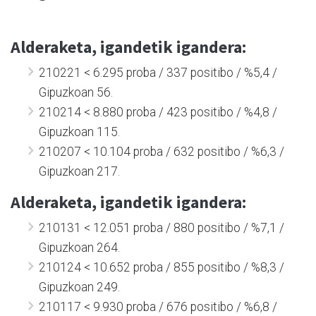
Alderaketa, igandetik igandera:
210221 < 6.295 proba / 337 positibo / %5,4 /
Gipuzkoan 56.
210214 < 8.880 proba / 423 positibo / %4,8 /
Gipuzkoan 115.
210207 < 10.104 proba / 632 positibo / %6,3 /
Gipuzkoan 217.
Alderaketa, igandetik igandera:
210131 < 12.051 proba / 880 positibo / %7,1 /
Gipuzkoan 264.
210124 < 10.652 proba / 855 positibo / %8,3 /
Gipuzkoan 249.
210117 < 9.930 proba / 676 positibo / %6,8 /