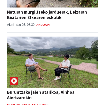
Naturan murgiltzeko jarduerak, Leizaran
Bisitarien Etxearen eskutik
Aiurri
abu 05, 08:30
ANDOAIN
Buruntzako jaien atarikoa, Ainhoa
Aiertzarekin