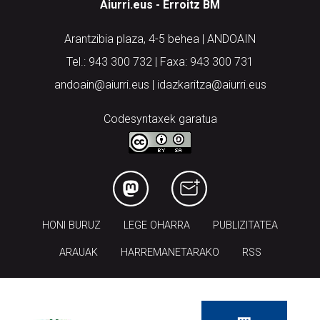
Aiurri.eus - Erroitz BM
Arantzibia plaza, 4-5 behea | ANDOAIN
Tel.: 943 300 732 | Faxa: 943 300 731
andoain@aiurri.eus | idazkaritza@aiurri.eus
Codesyntaxek garatua
HONI BURUZ
LEGE OHARRA
PUBLIZITATEA
ARAUAK
HARREMANETARAKO
RSS