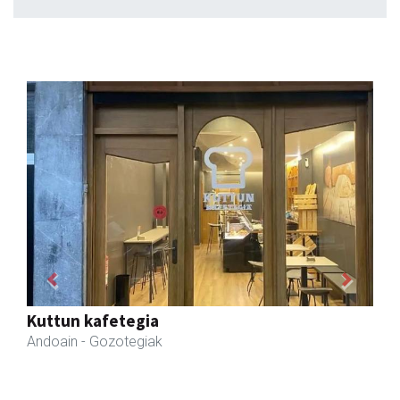
Previous
Next
Francisco Mendikute
Andoain
- Harategiak