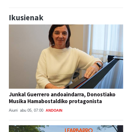
Ikusienak
Junkal Guerrero andoaindarra, Donostiako
Musika Hamabostaldiko protagonista
Aiurri
abu 05, 07:00
ANDOAIN