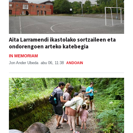
Aita Larramendi ikastolako sortzaileen eta
ondorengoen arteko katebegia
IN MEMORIAM
Jon Ander Ubeda
abu 06, 11:38
ANDOAIN