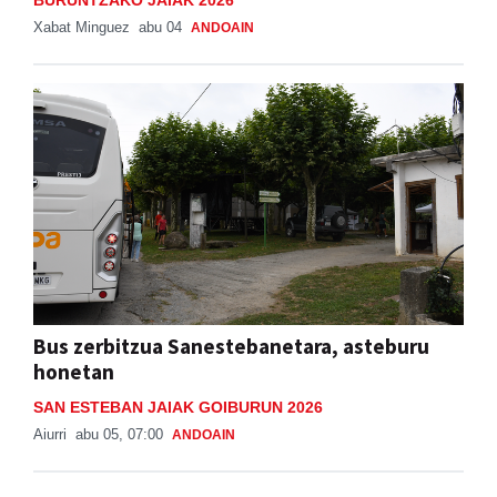
BURUNTZAKO JAIAK 2026
Xabat Minguez
abu 04
ANDOAIN
Bus zerbitzua Sanestebanetara, asteburu
honetan
SAN ESTEBAN JAIAK GOIBURUN 2026
Aiurri
abu 05, 07:00
ANDOAIN