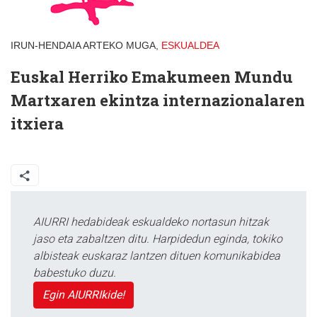
IRUN-HENDAIA ARTEKO MUGA,
ESKUALDEA
Euskal Herriko Emakumeen Mundu
Martxaren ekintza internazionalaren
itxiera
AIURRI hedabideak eskualdeko nortasun hitzak
jaso eta zabaltzen ditu. Harpidedun eginda, tokiko
albisteak euskaraz lantzen dituen komunikabidea
babestuko duzu.
Egin AIURRIkide!