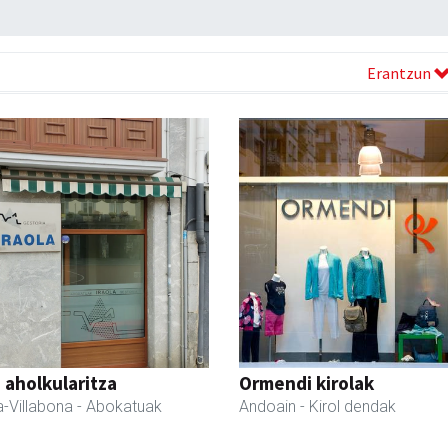
Erantzun
a aholkularitza
Ormendi kirolak
-Villabona
- Abokatuak
Andoain
- Kirol dendak