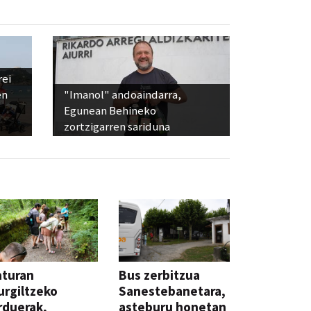
rei
en
"Imanol" andoaindarra,
Egunean Behineko
zortzigarren sariduna
aturan
Bus zerbitzua
rgiltzeko
Sanestebanetara,
rduerak,
asteburu honetan