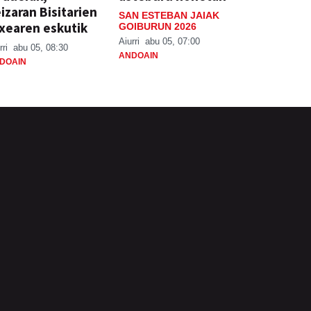
izaran Bisitarien
SAN ESTEBAN JAIAK
xearen eskutik
GOIBURUN 2026
Aiurri
abu 05, 07:00
rri
abu 05, 08:30
ANDOAIN
DOAIN