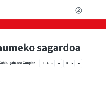
anumeko sagardoa
Gehitu gaitzazu Googlen
Entzun
Itzuli