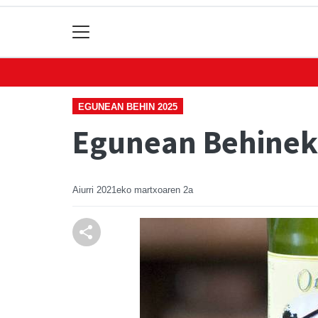
EGUNEAN BEHIN 2025
Egunean Behinek
Aiurri
2021eko martxoaren 2a