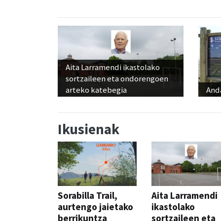
Aita Larramendi ikastolako
sortzaileen eta ondorengoen
arteko katebegia
And
Ikusienak
Sorabilla Trail,
Aita Larramendi
aurtengo jaietako
ikastolako
berrikuntza
sortzaileen eta