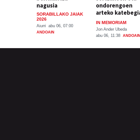
nagusia
ondorengoen
arteko katebegi
SORABILLAKO JAIAK
2026
IN MEMORIAM
Aiurri
abu 06, 07:00
Jon Ander Ubeda
ANDOAIN
abu 06, 11:38
ANDOAI