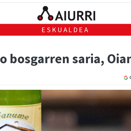
ESKUALDEA
o bosgarren saria, Oi