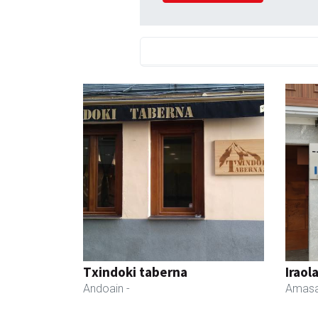
Txindoki taberna
Iraol
Andoain
-
Amasa