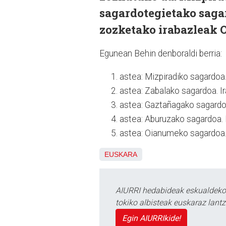
sagardotegietako sagar
zozketako irabazleak
Egunean Behin denboraldi berria:
astea: Mizpiradiko sagardoa. 
astea: Zabalako sagardoa. Ir
astea: Gaztañagako sagardoa.
astea: Aburuzako sagardoa. Ir
astea: Oianumeko sagardoa. 
EUSKARA
AIURRI hedabideak eskualdeko n
tokiko albisteak euskaraz lan
Egin AIURRIkide!