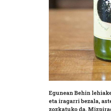
Egunean Behin lehiake
eta iragarri bezala, a
zozkatuko da.
Mizpira