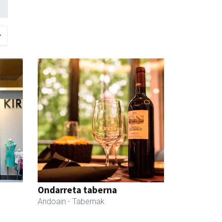
Ondarreta taberna
Andoain
- Tabernak