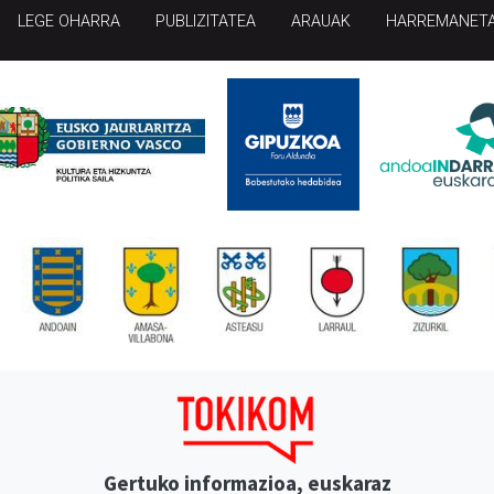
LEGE OHARRA
PUBLIZITATEA
ARAUAK
HARREMANET
Gertuko informazioa, euskaraz