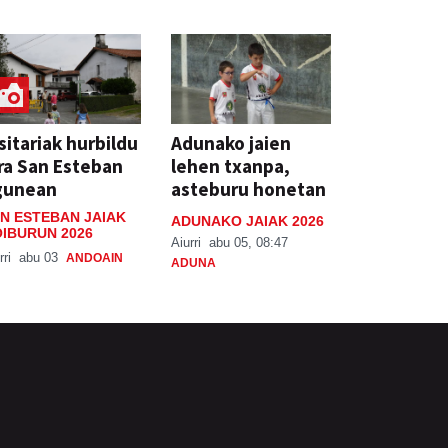
sitariak hurbildu
Adunako jaien
ra San Esteban
lehen txanpa,
gunean
asteburu honetan
N ESTEBAN JAIAK
ADUNAKO JAIAK 2026
IBURUN 2026
Aiurri
abu 05, 08:47
rri
abu 03
ANDOAIN
ADUNA