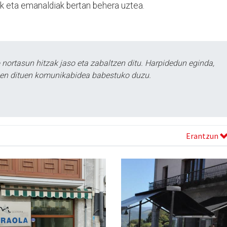
k eta emanaldiak bertan behera uztea.
ortasun hitzak jaso eta zabaltzen ditu. Harpidedun eginda,
tzen dituen komunikabidea babestuko duzu.
Erantzun