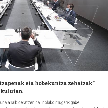
itzapenak eta hobekuntza zehatzak”
ikulutan.
una ahalbideratzen da, inolako mugarik gabe.