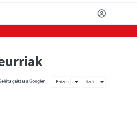
eurriak
Gehitu gaitzazu Googlen
Entzun
Itzuli