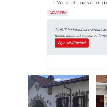
Musika- eta ahots-entsegua
GIZARTEA
AIURRI hedabideak eskualdeko n
tokiko albisteak euskaraz lan
Egin AIURRIkide!