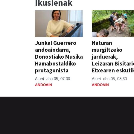
Ikusienak
Junkal Guerrero
Naturan
andoaindarra,
murgiltzeko
Donostiako Musika
jarduerak,
Hamabostaldiko
Leizaran Bisitar
protagonista
Etxearen eskuti
Aiurri
abu 05, 07:00
Aiurri
abu 05, 08:30
ANDOAIN
ANDOAIN