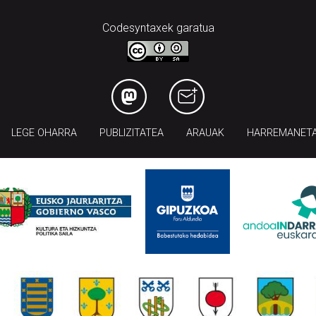
Codesyntaxek garatua
LEGE OHARRA
PUBLIZITATEA
ARAUAK
HARREMANET