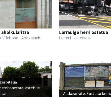
a aholkularitza
Larraulgo herri ostatua
-Villabona
- Abokatuak
Larraul
- Jatetxeak
 zerbitzua
estebanetara, asteburu
etan
Andazarrate: Eusteko kem