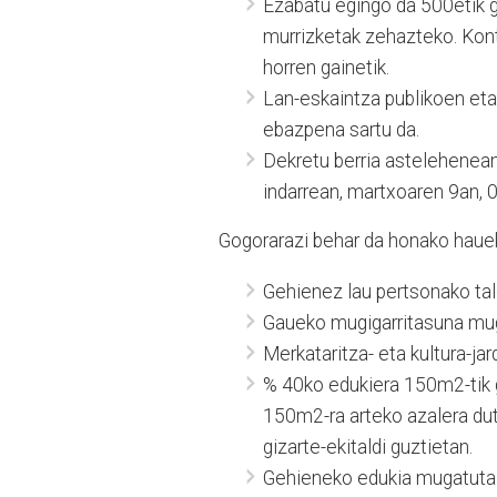
Ezabatu egingo da 500etik g
murrizketak zehazteko. Kontu
horren gainetik.
Lan-eskaintza publikoen et
ebazpena sartu da.
Dekretu berria astelehenean
indarrean, martxoaren 9an, 
Gogorarazi behar da honako hauek 
Gehienez lau pertsonako tal
Gaueko mugigarritasuna mug
Merkataritza- eta kultura-j
% 40ko edukiera 150m2-tik 
150m2-ra arteko azalera dute
gizarte-ekitaldi guztietan.
Gehieneko edukia mugatuta 