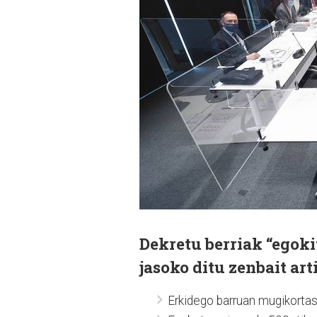
Dekretu berriak “egok
jasoko ditu zenbait art
Erkidego barruan mugikortas