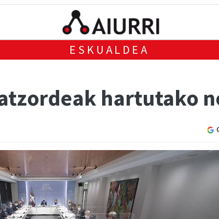
ESKUALDEA
atzordeak hartutako n