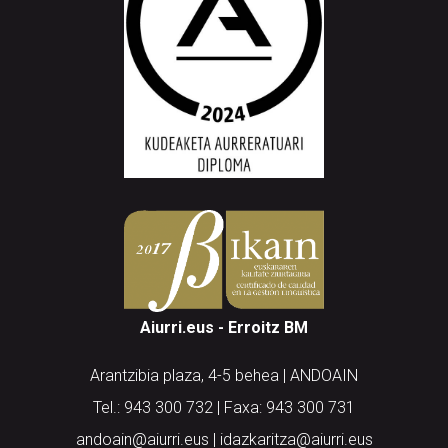
Aiurri.eus - Erroitz BM
Arantzibia plaza, 4-5 behea | ANDOAIN
Tel.: 943 300 732 | Faxa: 943 300 731
andoain@aiurri.eus | idazkaritza@aiurri.eus