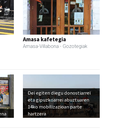
Amasa kafetegia
Amasa-Villabona
- Gozotegiak
Dei egiten diegu donostiarrei
eta gipuzkoarrei abuztuaren
14ko mobilizazioan parte
ena
hartzera