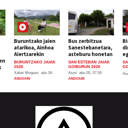
Buruntzako jaien
Bus zerbitzua
Bi
atarikoa, Ainhoa
Sanestebanetara,
di
Aiertzarekin
asteburu honetan
e
ien
BURUNTZAKO JAIAK
SAN ESTEBAN JAIAK
SA
k
2026
GOIBURUN 2026
GO
Xabat Minguez
abu 04
Aiurri
abu 05, 07:00
Aiu
ANDOAIN
ANDOAIN