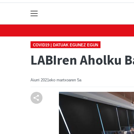
COVID19 | DATUAK EGUNEZ EGUN
LABIren Aholku B
Aiurri
2021eko martxoaren 5a