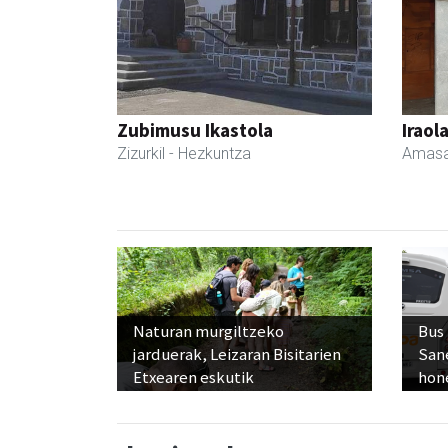
Zubimusu Ikastola
Iraol
Zizurkil
- Hezkuntza
Amasa
Naturan murgiltzeko
Bus
jarduerak, Leizaran Bisitarien
San
Etxearen eskutik
hon