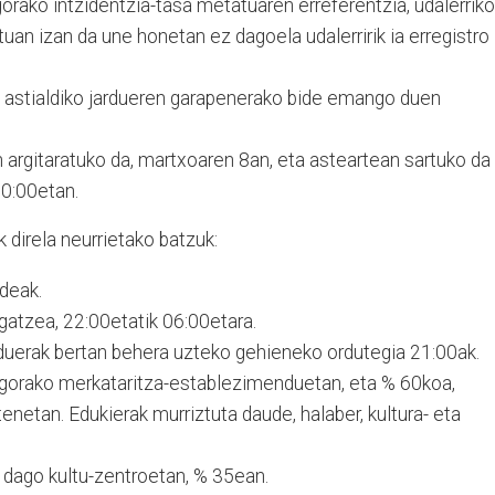
orako intzidentzia-tasa metatuaren erreferentzia, udalerriko
an izan da une honetan ez dagoela udalerririk ia erregistro
a astialdiko jardueren garapenerako bide emango duen
 argitaratuko da, martxoaren 8an, eta asteartean sartuko da
00:00etan.
direla neurrietako batzuk:
deak.
atzea, 22:00etatik 06:00etara.
arduerak bertan behera uzteko gehieneko ordutegia 21:00ak.
gorako merkataritza-establezimenduetan, eta % 60koa,
netan. Edukierak murriztuta daude, halaber, kultura- eta
dago kultu-zentroetan, % 35ean.