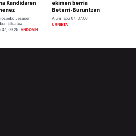
ma Kandidaren
ekimen berria
menez
Beterri-Buruntzan
rrozpeko Jesusen
Aiurri
abu 07, 07:00
ben Elkartea
URNIETA
 07, 09:25
ANDOAIN