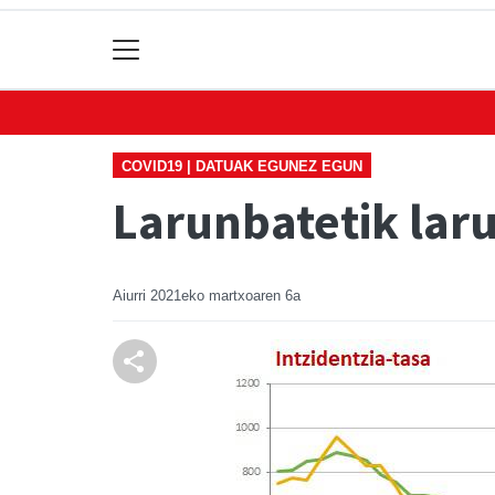
COVID19 | DATUAK EGUNEZ EGUN
Larunbatetik lar
Aiurri
2021eko martxoaren 6a