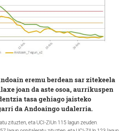
ndoain eremu berdean sar zitekeela
alaxe joan da aste osoa, aurrikuspen
dentzia tasa gehiago jaisteko
garri da Andoaingo udalerria.
atu zituzten, eta UCI-ZIUn 115 lagun zeuden.
57 lagun ospitaleratu zituzten, eta UCI-ZIUn 123 lagun