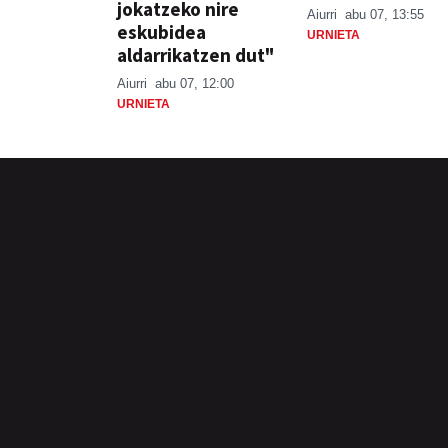
jokatzeko nire
Aiurri
abu 07, 13:55
eskubidea
URNIETA
aldarrikatzen dut"
Aiurri
abu 07, 12:00
URNIETA