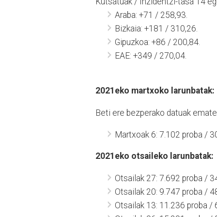
Kutsatuak / Inzidentzi-tasa 14 e
Araba: +71 / 258,93.
Bizkaia: +181 / 310,26.
Gipuzkoa: +86 / 200,84.
EAE: +349 / 270,04.
2021eko martxoko larunbatak:
Beti ere bezperako datuak ematen
Martxoak 6: 7.102 proba / 3
2021eko otsaileko larunbatak:
Otsailak 27: 7.692 proba / 
Otsailak 20: 9.747 proba / 
Otsailak 13: 11.236 proba /