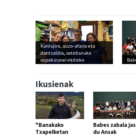
Kantujira, auzo-afaria eta
dantzaldia, asteburuko
ospakizunei ekiteko
Babe
Ikusienak
"Banakako
Babes zabala ja
Txapelketan
du Ansak