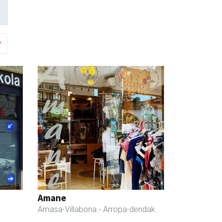
Amane
Amasa-Villabona
- Arropa-dendak