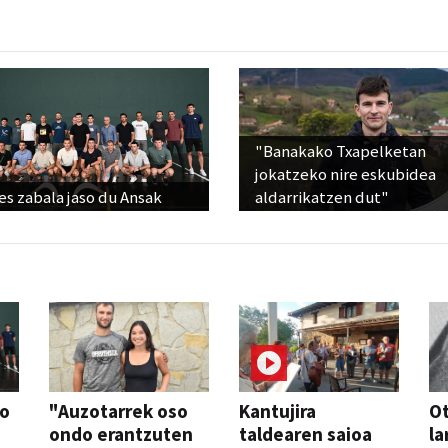
"Banakako Txapelketan
jokatzeko nire eskubidea
s zabala jaso du Ansak
aldarrikatzen dut"
so
"Auzotarrek oso
Kantujira
Ot
ondo erantzuten
taldearen saioa
la