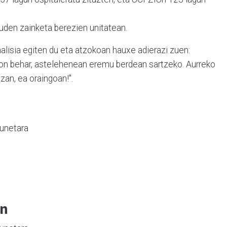
euden zainketa berezien unitatean.
nalisia egiten du eta atzokoan hauxe adierazi zuen:
gon behar, astelehenean eremu berdean sartzeko. Aurreko
zan, ea oraingoan!".
gunetara
an