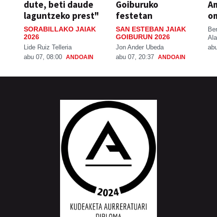
dute, beti daude
Goiburuko
A
laguntzeko prest"
festetan
o
SORABILLAKO JAIAK
SAN ESTEBAN JAIAK
Be
2026
GOIBURUN 2026
Ala
Lide Ruiz Telleria
Jon Ander Ubeda
abu
abu 07, 08:00
abu 07, 20:37
ANDOAIN
ANDOAIN