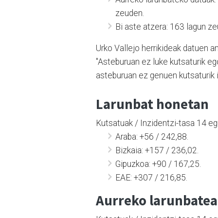
zeuden.
Bi aste atzera: 163 lagun z
Urko Vallejo herrikideak datuen a
"Asteburuan ez luke kutsaturik e
asteburuan ez genuen kutsaturik i
Larunbat honetan
Kutsatuak / Inzidentzi-tasa 14 e
Araba: +56 / 242,88.
Bizkaia: +157 / 236,02.
Gipuzkoa: +90 / 167,25.
EAE: +307 / 216,85.
Aurreko larunbate