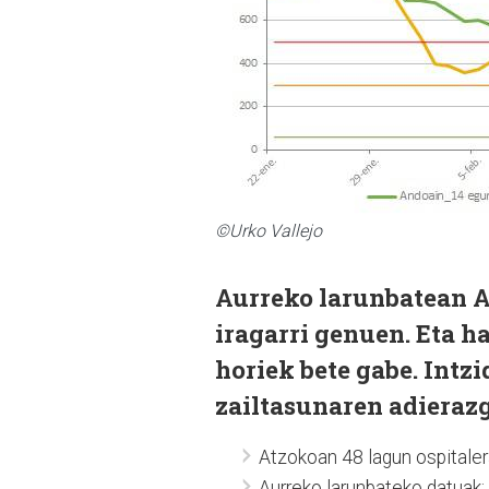
©Urko Vallejo
Aurreko larunbatean A
iragarri genuen. Eta h
horiek bete gabe. Intzi
zailtasunaren adieraz
Atzokoan 48 lagun ospitaler
Aurreko larunbateko datuak: 