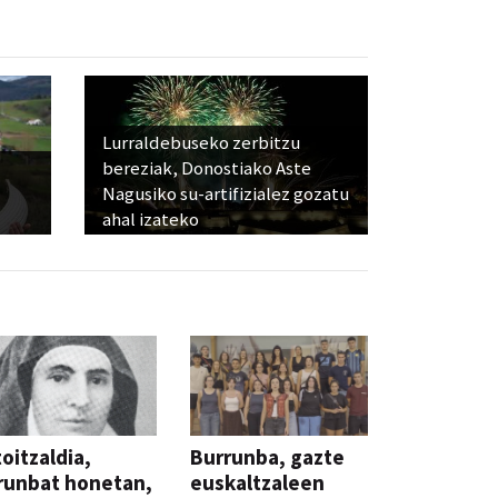
Lurraldebuseko zerbitzu
bereziak, Donostiako Aste
Nagusiko su-artifizialez gozatu
ahal izateko
oitzaldia,
Burrunba, gazte
runbat honetan,
euskaltzaleen