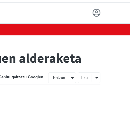
uen alderaketa
Gehitu gaitzazu Googlen
Entzun
Itzuli