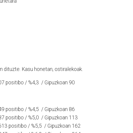
gunetara
 dituzte. Kasu honetan, ostiralekoak.
07 positibo / %4,3 / Gipuzkoan 90
349 positibo / %4,5 / Gipuzkoan 86
487 positibo / %5,0 / Gipuzkoan 113
 613 positibo / %5,5 / Gipuzkoan 162