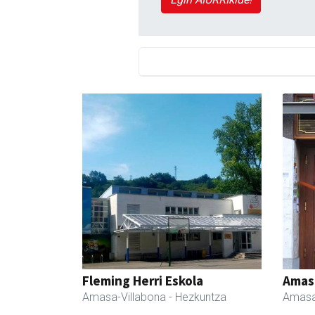
Fleming Herri Eskola
Amas
Amasa-Villabona
- Hezkuntza
Amasa