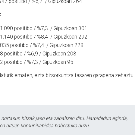
 947 positibo / %6,2 / Gipuzkoan 264
:
/ 1.090 positibo / %7,3 / Gipuzkoan 301
/ 1.140 positibo / %8,4 / Gipuzkoan 292
/ 835 positibo / %7,4 / Gipuzkoan 228
658 positibo / %6,9 / Gipuzkoan 203
302 positibo / %7,3 / Gipuzkoan 95
daturik ematen, ezta birsorkuntza tasaren garapena zehaztu
ortasun hitzak jaso eta zabaltzen ditu. Harpidedun eginda,
tzen dituen komunikabidea babestuko duzu.