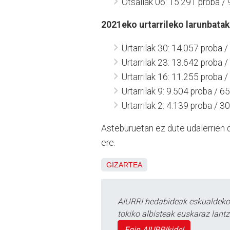
Otsailak 06: 15.291 proba /
2021eko urtarrileko larunbatak
Urtarrilak 30: 14.057 proba 
Urtarrilak 23: 13.642 proba 
Urtarrilak 16: 11.255 proba 
Urtarrilak 9: 9.504 proba / 
Urtarrilak 2: 4.139 proba / 
Asteburuetan ez dute udalerrien 
ere.
GIZARTEA
AIURRI hedabideak eskualdeko n
tokiko albisteak euskaraz lan
Egin AIURRIkide!