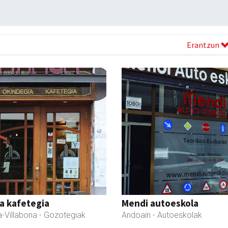
Erantzun
a kafetegia
Mendi autoeskola
-Villabona
- Gozotegiak
Andoain
- Autoeskolak