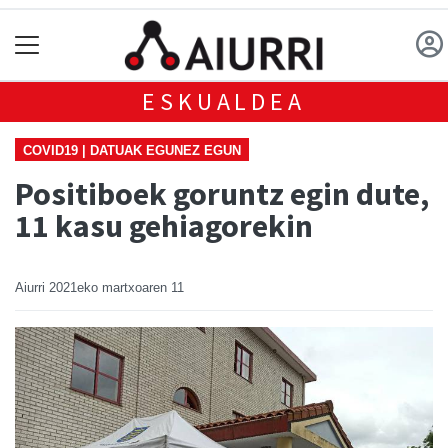
ESKUALDEA
COVID19 | DATUAK EGUNEZ EGUN
Positiboek goruntz egin dute,
11 kasu gehiagorekin
Aiurri
2021eko martxoaren 11