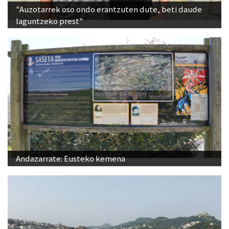
"Auzotarrek oso ondo erantzuten dute, beti daude
laguntzeko prest"
Andazarrate: Eusteko kemena