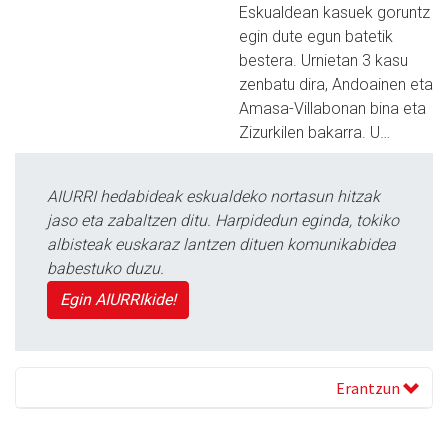
Eskualdean kasuek goruntz
egin dute egun batetik
bestera. Urnietan 3 kasu
zenbatu dira, Andoainen eta
Amasa-Villabonan bina eta
Zizurkilen bakarra. U…
AIURRI hedabideak eskualdeko nortasun hitzak
jaso eta zabaltzen ditu. Harpidedun eginda, tokiko
albisteak euskaraz lantzen dituen komunikabidea
babestuko duzu.
Egin AIURRIkide!
Erantzun