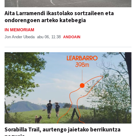
Aita Larramendi ikastolako sortzaileen eta
ondorengoen arteko katebegia
IN MEMORIAM
Jon Ander Ubeda
abu 06, 11:38
ANDOAIN
Sorabilla Trail, aurtengo jaietako berrikuntza