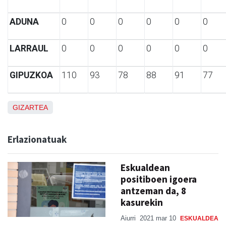
ADUNA
0
0
0
0
0
0
LARRAUL
0
0
0
0
0
0
GIPUZKOA
110
93
78
88
91
77
GIZARTEA
Erlazionatuak
Eskualdean
positiboen igoera
antzeman da, 8
kasurekin
Aiurri
2021 mar 10
ESKUALDEA