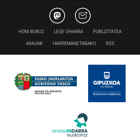
HONI BURUZ
LEGE OHARRA
PUBLIZITATEA
ARAUAK
HARREMANETARAKO
RSS