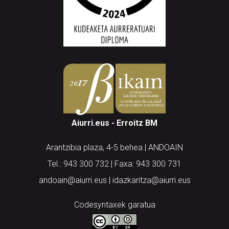
Aiurri.eus - Erroitz BM
Arantzibia plaza, 4-5 behea | ANDOAIN
Tel.: 943 300 732 | Faxa: 943 300 731
andoain@aiurri.eus | idazkaritza@aiurri.eus
Codesyntaxek garatua