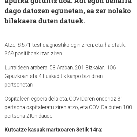
apurka goruntz doa. Adi egon beharra
dago datozen egunetan, ea zer nolako
bilakaera duten datuek.
Atzo, 8.571 test diagnostiko egin ziren, eta, haietatik,
369 positiboak izan ziren.
Lurraldeen arabera: 58 Araban, 201 Bizkaian, 106
Gipuzkoan eta 4 Euskaditik kanpo bizi diren
pertsonetan.
Ospitaleen egoera dela eta, COVIDaren ondorioz 31
pertsona ospitaleratu ziren atzo, eta COVIDa duten 100
pertsona ZIUn daude.
Kutsatze kasuak martxoaren 8etik 14ra: