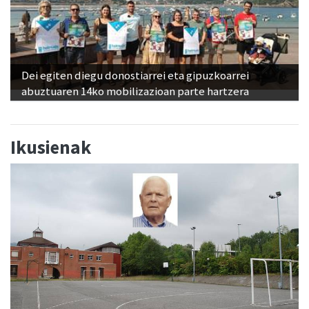
Dei egiten diegu donostiarrei eta gipuzkoarrei
abuztuaren 14ko mobilizazioan parte hartzera
Ikusienak