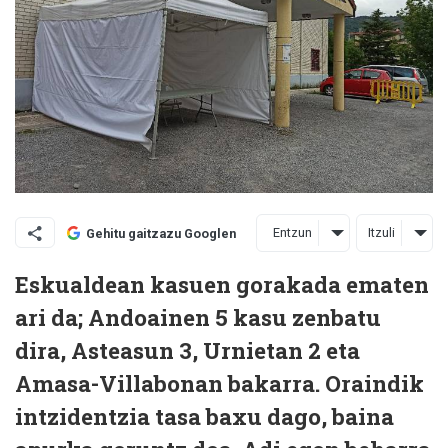
Entzun
Itzuli
Gehitu gaitzazu Googlen
Eskualdean kasuen gorakada ematen
ari da; Andoainen 5 kasu zenbatu
dira, Asteasun 3, Urnietan 2 eta
Amasa-Villabonan bakarra. Oraindik
intzidentzia tasa baxu dago, baina