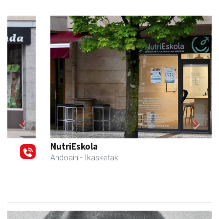
Previous
Next
NutriEskola
Andoain
- Ikasketak