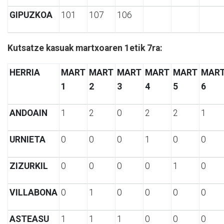
GIPUZKOA
101
107
106
Kutsatze kasuak martxoaren 1etik 7ra:
HERRIA
MART
MART
MART
MART
MART
MAR
1
2
3
4
5
6
ANDOAIN
1
2
0
2
2
1
URNIETA
0
0
0
1
0
0
ZIZURKIL
0
0
0
0
1
0
VILLABONA
0
1
0
0
0
0
ASTEASU
1
1
1
0
0
0