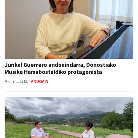
Junkal Guerrero andoaindarra, Donostiako
Musika Hamabostaldiko protagonista
Aiurri
abu 05
ANDOAIN