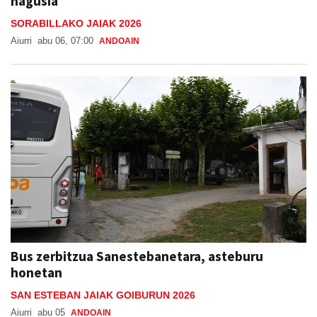
nagusia
SORABILLAKO JAIAK 2026
Aiurri
abu 06, 07:00
ANDOAIN
Bus zerbitzua Sanestebanetara, asteburu
honetan
SAN ESTEBAN JAIAK GOIBURUN 2026
Aiurri
abu 05
ANDOAIN