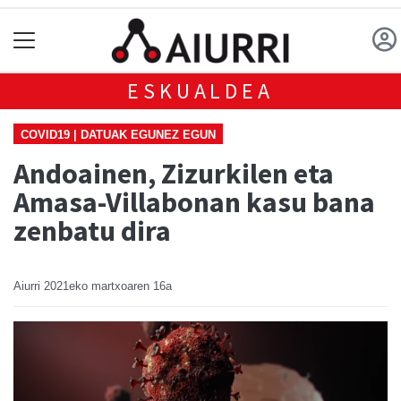
ESKUALDEA
COVID19 | DATUAK EGUNEZ EGUN
Andoainen, Zizurkilen eta
Amasa-Villabonan kasu bana
zenbatu dira
Aiurri
2021eko martxoaren 16a