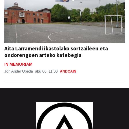
Aita Larramendi ikastolako sortzaileen eta
ondorengoen arteko katebegia
IN MEMORIAM
Jon Ander Ubeda
abu 06, 11:38
ANDOAIN