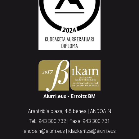
Aiurri.eus - Erroitz BM
Arantzibia plaza, 4-5 behea | ANDOAIN
Tel.: 943 300 732 | Faxa: 943 300 731
andoain@aiurri.eus | idazkaritza@aiurri.eus