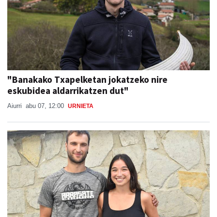
"Banakako Txapelketan jokatzeko nire
eskubidea aldarrikatzen dut"
Aiurri
abu 07, 12:00
URNIETA