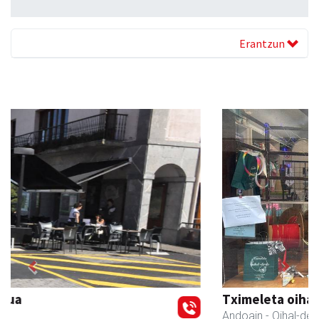
Erantzun
Previous
Next
Tximeleta oihal-denda
Andoain
- Oihal-denda