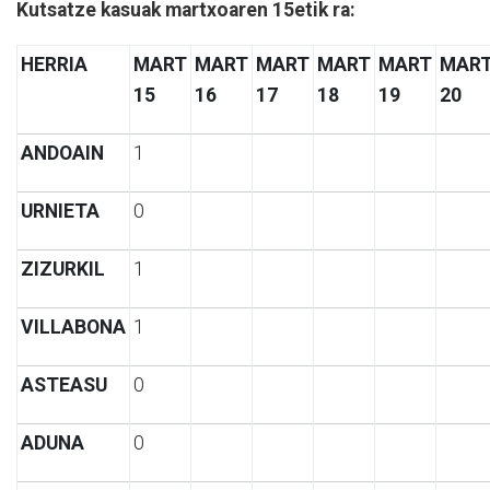
Kutsatze kasuak martxoaren 15etik ra:
HERRIA
MART
MART
MART
MART
MART
MAR
15
16
17
18
19
20
ANDOAIN
1
URNIETA
0
ZIZURKIL
1
VILLABONA
1
ASTEASU
0
ADUNA
0