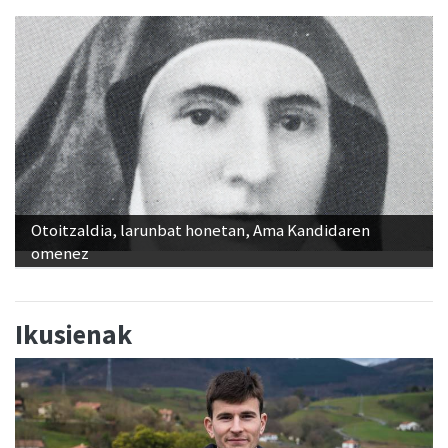
Otoitzaldia, larunbat honetan, Ama Kandidaren
omenez
Ikusienak