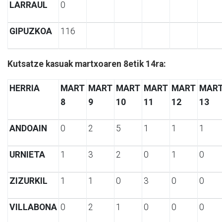
LARRAUL
0
GIPUZKOA
116
Kutsatze kasuak martxoaren 8etik 14ra:
HERRIA
MART
MART
MART
MART
MART
MAR
8
9
10
11
12
13
ANDOAIN
0
2
5
1
1
1
URNIETA
1
3
2
0
1
0
ZIZURKIL
1
1
0
3
0
0
VILLABONA
0
2
1
0
0
0