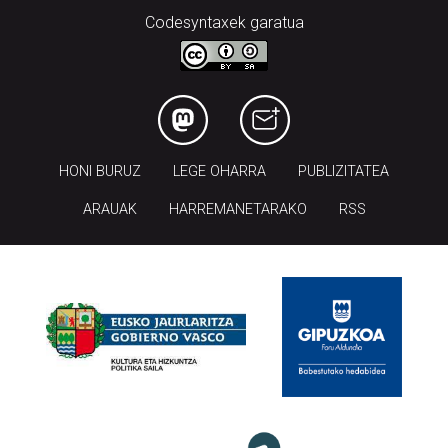
Codesyntaxek garatua
HONI BURUZ
LEGE OHARRA
PUBLIZITATEA
ARAUAK
HARREMANETARAKO
RSS