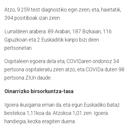
Atzo, 9.259 test diagnostiko egin ziren, eta, haietatik,
394 positiboak izan ziren.
Lurraldeen arabera: 89 Araban, 187 Bizkaian, 116
Gipuzkoan eta 2 Euskaditik kanpo bizi diren
pertsonetan.
Ospitaleen egoera dela eta, COVIDaren ondorioz 34
pertsona ospitaleratu ziren atzo, eta COVIDa duten 98
pertsona ZIUn daude.
Oinarrizko birsorkuntza-tasa
Igoera ikusgarria eman da, eta egun Euskadiko bataz
bestekoa 1,11koa da. Atzokoa 1,01 zen. Igoera
handiegia, kezka eragiten duena.