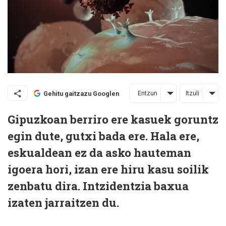
Entzun
Itzuli
Gehitu gaitzazu Googlen
Gipuzkoan berriro ere kasuek goruntz
egin dute, gutxi bada ere. Hala ere,
eskualdean ez da asko hauteman
igoera hori, izan ere hiru kasu soilik
zenbatu dira. Intzidentzia baxua
izaten jarraitzen du.