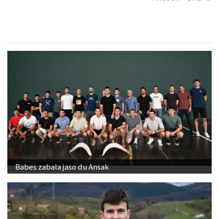
Babes zabala jaso du Ansak