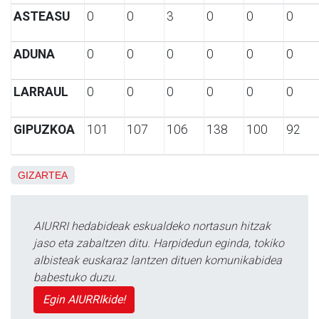
ASTEASU
0
0
3
0
0
0
ADUNA
0
0
0
0
0
0
LARRAUL
0
0
0
0
0
0
GIPUZKOA
101
107
106
138
100
92
GIZARTEA
AIURRI hedabideak eskualdeko nortasun hitzak
jaso eta zabaltzen ditu. Harpidedun eginda, tokiko
albisteak euskaraz lantzen dituen komunikabidea
babestuko duzu.
Egin AIURRIkide!