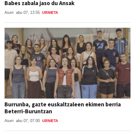
Babes zabala jaso du Ansak
Aiurri
abu 07, 13:55
URNIETA
Burrunba, gazte euskaltzaleen ekimen berria
Beterri-Buruntzan
Aiurri
abu 07, 07:00
URNIETA