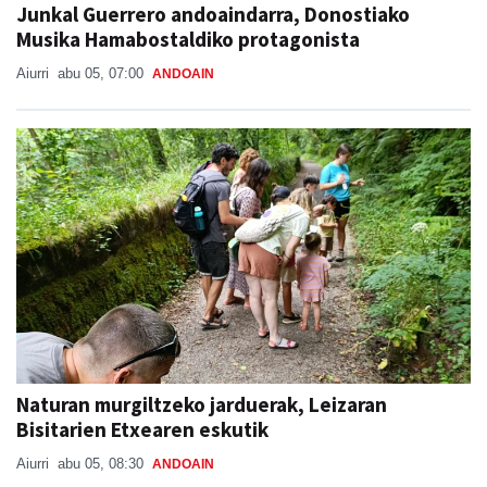
Junkal Guerrero andoaindarra, Donostiako
Musika Hamabostaldiko protagonista
Aiurri
abu 05, 07:00
ANDOAIN
Naturan murgiltzeko jarduerak, Leizaran
Bisitarien Etxearen eskutik
Aiurri
abu 05, 08:30
ANDOAIN