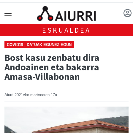
ESKUALDEA
COVID19 | DATUAK EGUNEZ EGUN
Bost kasu zenbatu dira
Andoainen eta bakarra
Amasa-Villabonan
Aiurri
2021eko martxoaren 17a