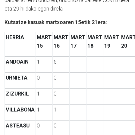
datuak aztertu ondoren, ondoriozta daiteke COVID dela
eta 29 hildako egon direla.
Kutsatze kasuak martxoaren 15etik 21era:
HERRIA
MART
MART
MART
MART
MART
MAR
15
16
17
18
19
20
ANDOAIN
1
5
URNIETA
0
0
ZIZURKIL
1
0
VILLABONA
1
1
ASTEASU
0
0