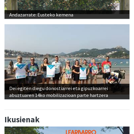
Andazarrate: Eusteko kemena
Dei egiten diegu donostiarrei eta gipuzkoarrei
abuztuaren 14ko mobilizazioan parte hartzera
Ikusienak