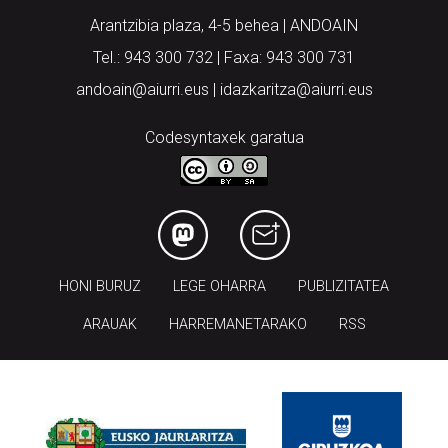
Arantzibia plaza, 4-5 behea | ANDOAIN
Tel.: 943 300 732 | Faxa: 943 300 731
andoain@aiurri.eus | idazkaritza@aiurri.eus
Codesyntaxek garatua
HONI BURUZ
LEGE OHARRA
PUBLIZITATEA
ARAUAK
HARREMANETARAKO
RSS