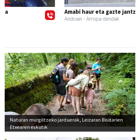
Previous
Next
Amabi haur eta gazte jantziak
Andoain
- Arropa-dendak
Naturan murgiltzeko jarduerak, Leizaran Bisitarien
Etxearen eskutik