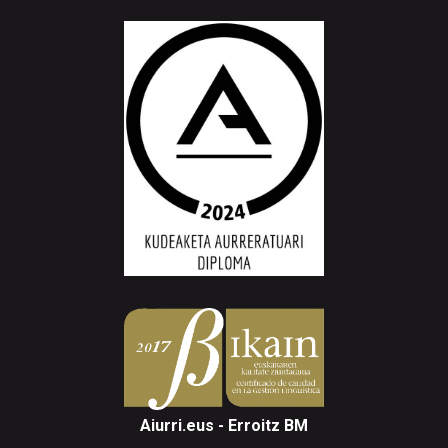
Aiurri.eus - Erroitz BM