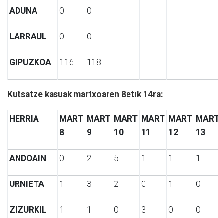
ADUNA
0
0
LARRAUL
0
0
GIPUZKOA
116
118
Kutsatze kasuak martxoaren 8etik 14ra:
HERRIA
MART
MART
MART
MART
MART
MAR
8
9
10
11
12
13
ANDOAIN
0
2
5
1
1
1
URNIETA
1
3
2
0
1
0
ZIZURKIL
1
1
0
3
0
0