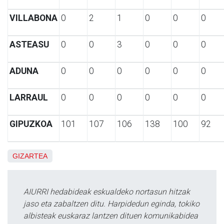
VILLABONA
0
2
1
0
0
0
ASTEASU
0
0
3
0
0
0
ADUNA
0
0
0
0
0
0
LARRAUL
0
0
0
0
0
0
GIPUZKOA
101
107
106
138
100
92
GIZARTEA
AIURRI hedabideak eskualdeko nortasun hitzak
jaso eta zabaltzen ditu. Harpidedun eginda, tokiko
albisteak euskaraz lantzen dituen komunikabidea