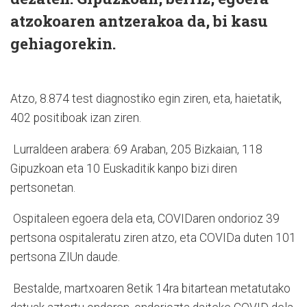
atzokoaren antzerakoa da, bi kasu
gehiagorekin.
Atzo, 8.874 test diagnostiko egin ziren, eta, haietatik,
402 positiboak izan ziren.
Lurraldeen arabera: 69 Araban, 205 Bizkaian, 118
Gipuzkoan eta 10 Euskaditik kanpo bizi diren
pertsonetan.
Ospitaleen egoera dela eta, COVIDaren ondorioz 39
pertsona ospitaleratu ziren atzo, eta COVIDa duten 101
pertsona ZIUn daude.
Bestalde, martxoaren 8etik 14ra bitartean metatutako