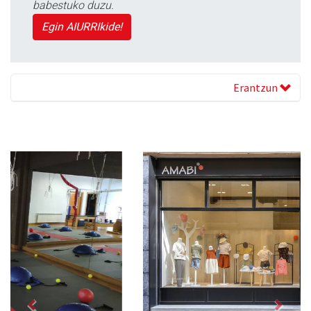
babestuko duzu.
Egin AIURRIkide!
Erantzun