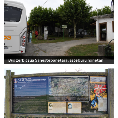
Bus zerbitzua Sanestebanetara, asteburu honetan