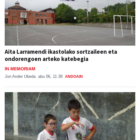
Aita Larramendi ikastolako sortzaileen eta
ondorengoen arteko katebegia
IN MEMORIAM
Jon Ander Ubeda
abu 06, 11:38
ANDOAIN