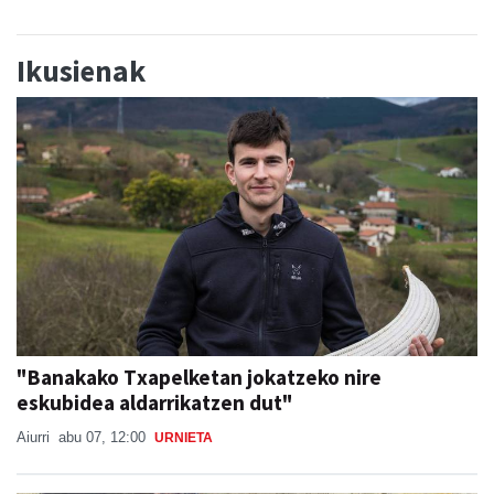
Ikusienak
"Banakako Txapelketan jokatzeko nire
eskubidea aldarrikatzen dut"
Aiurri
abu 07, 12:00
URNIETA