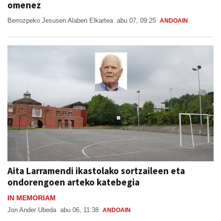
omenez
Berrozpeko Jesusen Alaben Elkartea
abu 07, 09:25
ANDOAIN
Aita Larramendi ikastolako sortzaileen eta
ondorengoen arteko katebegia
IN MEMORIAM
Jon Ander Ubeda
abu 06, 11:38
ANDOAIN