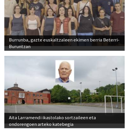
Burrunba, gazte euskaltzaleen ekimen berria Beterri-
Buruntzan
Aita Larramendi ikastolako sortzaileen eta
ondorengoen arteko katebegia