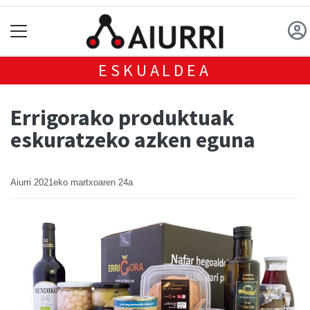
ESKUALDEA
Errigorako produktuak
eskuratzeko azken eguna
Aiurri
2021eko martxoaren 24a