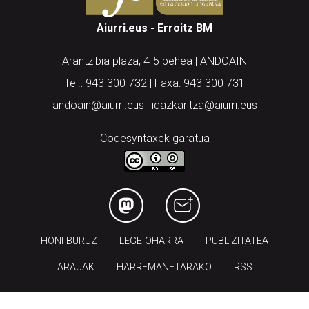
Aiurri.eus - Erroitz BM
Arantzibia plaza, 4-5 behea | ANDOAIN
Tel.: 943 300 732 | Faxa: 943 300 731
andoain@aiurri.eus | idazkaritza@aiurri.eus
Codesyntaxek garatua
HONI BURUZ
LEGE OHARRA
PUBLIZITATEA
ARAUAK
HARREMANETARAKO
RSS