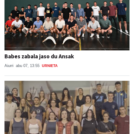
Babes zabala jaso du Ansak
Aiurri
abu 07, 13:55
URNIETA