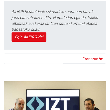
AIURRI hedabideak eskualdeko nortasun hitzak
jaso eta zabaltzen ditu. Harpidedun eginda, tokiko
albisteak euskaraz lantzen dituen komunikabidea
babestuko duzu.
Egin AIURRIkide!
Erantzun