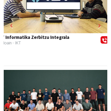
Previous
Next
Aldama tapia aholkularitza
Andoain
- Aholkularitza