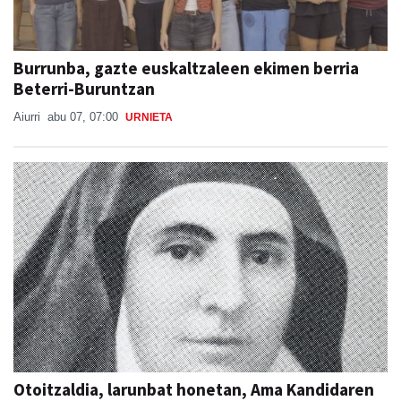
Burrunba, gazte euskaltzaleen ekimen berria
Beterri-Buruntzan
Aiurri
abu 07, 07:00
URNIETA
Otoitzaldia, larunbat honetan, Ama Kandidaren