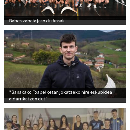
Babes zabala jaso du Ansak
"Banakako Txapelketan jokatzeko nire eskubidea
aldarrikatzen dut"