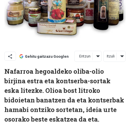
Entzun
Itzuli
Gehitu gaitzazu Googlen
Nafarroa hegoaldeko oliba-olio
birjina estra eta kontserba-sortak
eska litezke. Olioa bost litroko
bidoietan banatzen da eta kontserbak
hamabi ontziko sortetan, ideia urte
osorako beste eskatzea da eta.