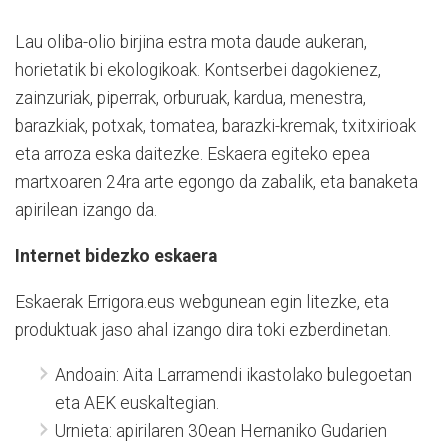
Lau oliba-olio birjina estra mota daude aukeran,
horietatik bi ekologikoak. Kontserbei dagokienez,
zainzuriak, piperrak, orburuak, kardua, menestra,
barazkiak, potxak, tomatea, barazki-kremak, txitxirioak
eta arroza eska daitezke. Eskaera egiteko epea
martxoaren 24ra arte egongo da zabalik, eta banaketa
apirilean izango da.
Internet bidezko eskaera
Eskaerak Errigora.eus webgunean egin litezke, eta
produktuak jaso ahal izango dira toki ezberdinetan.
Andoain: Aita Larramendi ikastolako bulegoetan
eta AEK euskaltegian.
Urnieta: apirilaren 30ean Hernaniko Gudarien