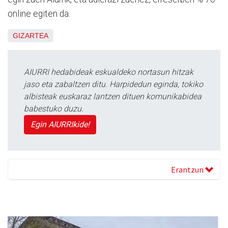
online egiten da.
GIZARTEA
AIURRI hedabideak eskualdeko nortasun hitzak
jaso eta zabaltzen ditu. Harpidedun eginda, tokiko
albisteak euskaraz lantzen dituen komunikabidea
babestuko duzu.
Egin AIURRIkide!
Erantzun