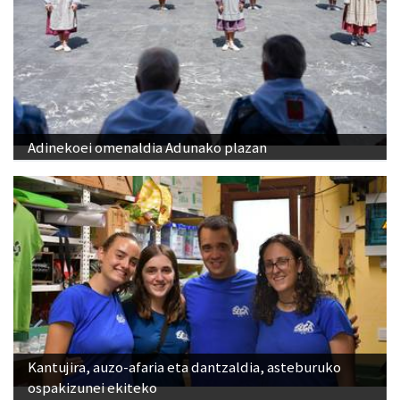
Adinekoei omenaldia Adunako plazan
Kantujira, auzo-afaria eta dantzaldia, asteburuko
ospakizunei ekiteko