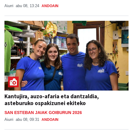
Aiurri
abu 08, 13:24
ANDOAIN
Kantujira, auzo-afaria eta dantzaldia,
asteburuko ospakizunei ekiteko
SAN ESTEBAN JAIAK GOIBURUN 2026
Aiurri
abu 08, 09:31
ANDOAIN