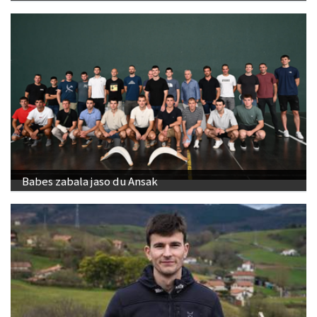
Babes zabala jaso du Ansak