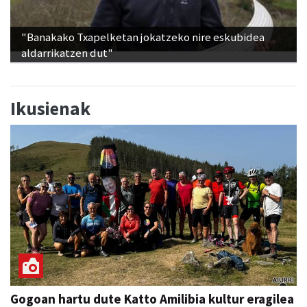
"Banakako Txapelketan jokatzeko nire eskubidea
aldarrikatzen dut"
Ikusienak
Gogoan hartu dute Katto Amilibia kultur eragilea