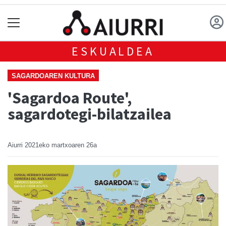
ESKUALDEA
SAGARDOAREN KULTURA
'Sagardoa Route',
sagardotegi-bilatzailea
Aiurri
2021eko martxoaren 26a