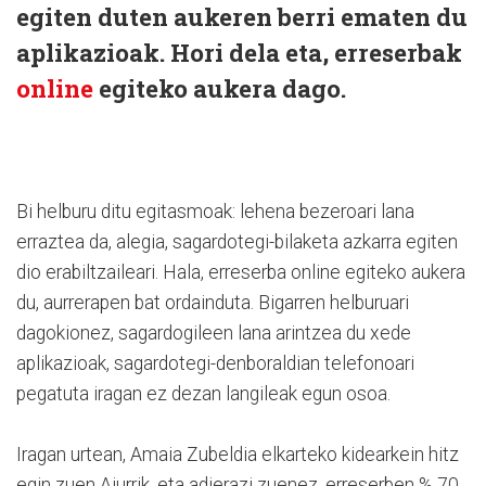
egiten duten aukeren berri ematen du
aplikazioak. Hori dela eta, erreserbak
online
egiteko aukera dago.
Bi helburu ditu egitasmoak: lehena bezeroari lana
erraztea da, alegia, sagardotegi-bilaketa azkarra egiten
dio erabiltzaileari. Hala, erreserba online egiteko aukera
du, aurrerapen bat ordainduta. Bigarren helburuari
dagokionez, sagardogileen lana arintzea du xede
aplikazioak, sagardotegi-denboraldian telefonoari
pegatuta iragan ez dezan langileak egun osoa.
Iragan urtean, Amaia Zubeldia elkarteko kidearkein hitz
egin zuen Aiurrik, eta adierazi zuenez, erreserben % 70