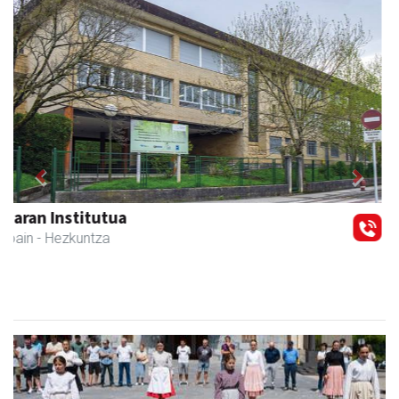
Previous
Next
Ormendi kirolak
Andoain
- Kirol dendak