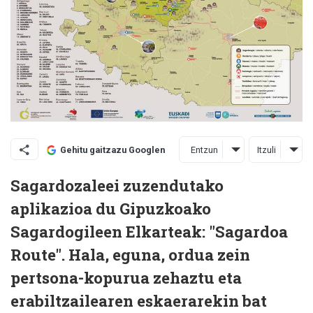
Entzun
Itzuli
Gehitu gaitzazu Googlen
Sagardozaleei zuzendutako
aplikazioa du Gipuzkoako
Sagardogileen Elkarteak: "Sagardoa
Route". Hala, eguna, ordua zein
pertsona-kopurua zehaztu eta
erabiltzailearen eskaerarekin bat