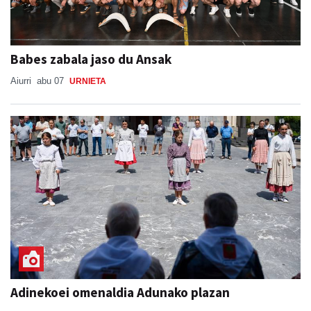
Babes zabala jaso du Ansak
Aiurri
abu 07
URNIETA
Adinekoei omenaldia Adunako plazan