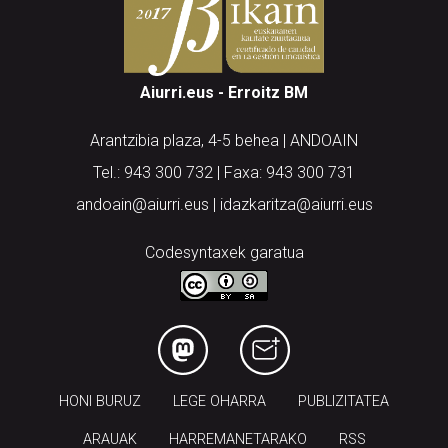
Aiurri.eus - Erroitz BM
Arantzibia plaza, 4-5 behea | ANDOAIN
Tel.: 943 300 732 | Faxa: 943 300 731
andoain@aiurri.eus | idazkaritza@aiurri.eus
Codesyntaxek garatua
HONI BURUZ
LEGE OHARRA
PUBLIZITATEA
ARAUAK
HARREMANETARAKO
RSS