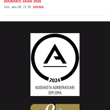
ADUNAKO JAIAK 2026
Joni
abu 08, 21:30
ADUNA