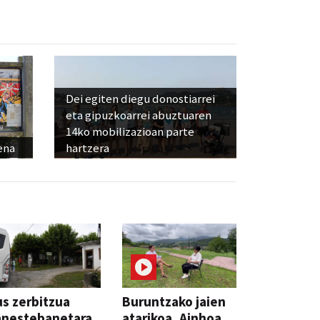
Dei egiten diegu donostiarrei
eta gipuzkoarrei abuztuaren
14ko mobilizazioan parte
ena
hartzera
s zerbitzua
Buruntzako jaien
anestebanetara,
atarikoa, Ainhoa