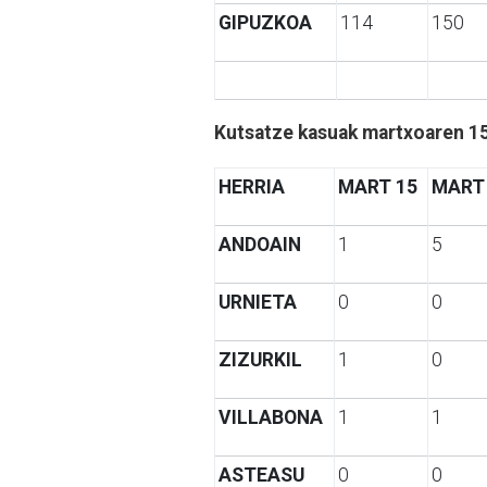
GIPUZKOA
114
150
Kutsatze kasuak martxoaren 15
HERRIA
MART 15
MART
ANDOAIN
1
5
URNIETA
0
0
ZIZURKIL
1
0
VILLABONA
1
1
ASTEASU
0
0