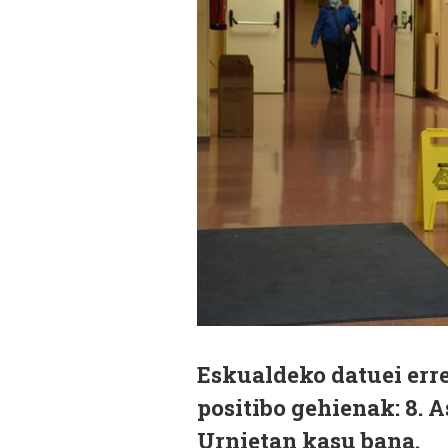
Eskualdeko datuei err
positibo gehienak: 8. 
Urnietan kasu bana.