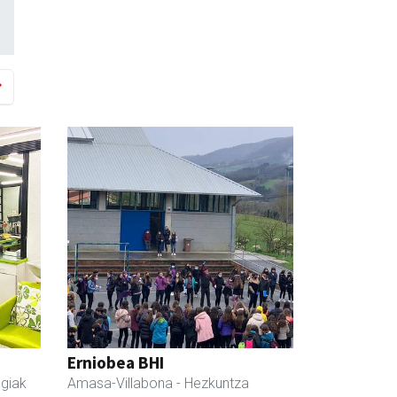
Erniobea BHI
egiak
Amasa-Villabona
- Hezkuntza