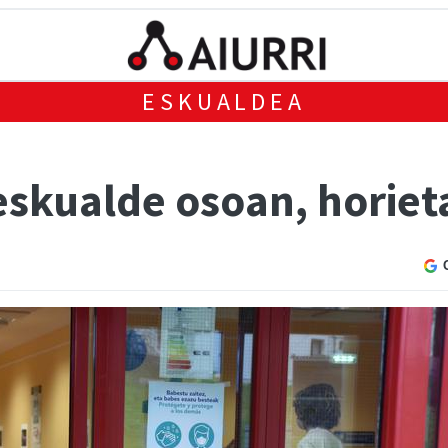
ESKUALDEA
eskualde osoan, horiet