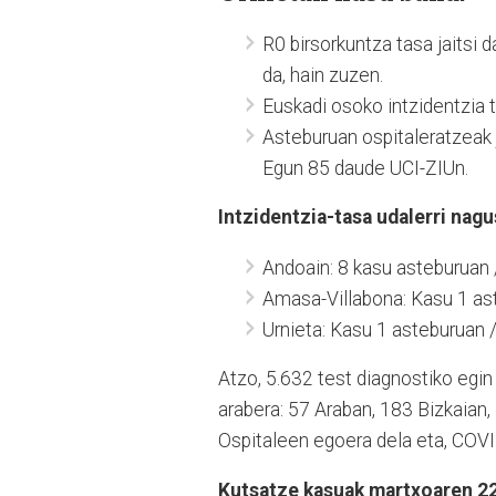
R0 birsorkuntza tasa jaitsi d
da, hain zuzen.
Euskadi osoko intzidentzia 
Asteburuan ospitaleratzeak j
Egun 85 daude UCI-ZIUn.
Intzidentzia-tasa udalerri nagu
Andoain: 8 kasu asteburuan /
Amasa-Villabona: Kasu 1 ast
Urnieta: Kasu 1 asteburuan /
Atzo, 5.632 test diagnostiko egin 
arabera: 57 Araban, 183 Bizkaian,
Ospitaleen egoera dela eta, COVI
Kutsatze kasuak martxoaren 22