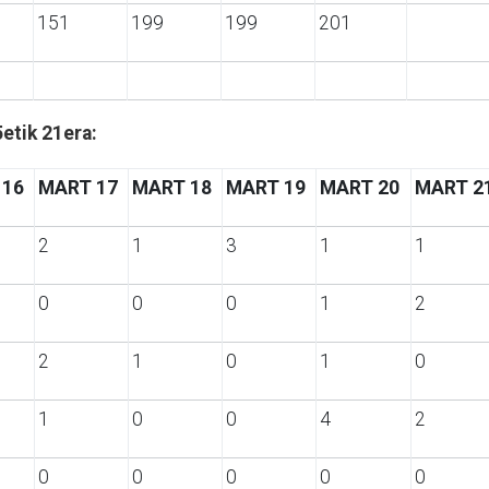
151
199
199
201
etik 21era:
 16
MART 17
MART 18
MART 19
MART 20
MART 2
2
1
3
1
1
0
0
0
1
2
2
1
0
1
0
1
0
0
4
2
0
0
0
0
0