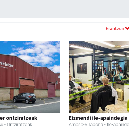
Erantzun
er ontziratzeak
Eizmendi ile-apaindegia
su
- Ontziratzeak
Amasa-Villabona
- Ile-apaind