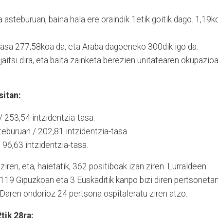
a asteburuan, baina hala ere oraindik 1etik goitik dago. 1,19k
tasa 277,58koa da, eta Araba dagoeneko 300dik igo da.
aitsi dira, eta baita zainketa berezien unitatearen okupazioa
sitan:
 253,54 intzidentzia-tasa.
eburuan / 202,81 intzidentzia-tasa.
 96,63 intzidentzia-tasa.
ziren, eta, haietatik, 362 positiboak izan ziren. Lurraldeen
 119 Gipuzkoan eta 3 Euskaditik kanpo bizi diren pertsoneta
Daren ondorioz 24 pertsona ospitaleratu ziren atzo.
tik 28ra: