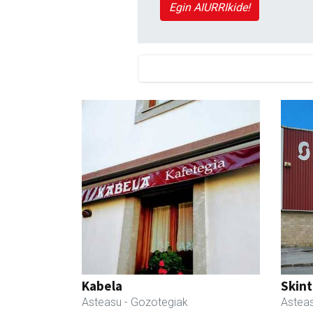
Egin AIURRIkide!
Kabela
Skint
Asteasu
- Gozotegiak
Astea