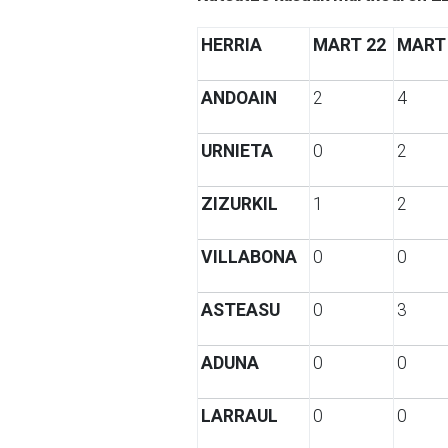
HERRIA
MART 22
MART
ANDOAIN
2
4
URNIETA
0
2
ZIZURKIL
1
2
VILLABONA
0
0
ASTEASU
0
3
ADUNA
0
0
LARRAUL
0
0