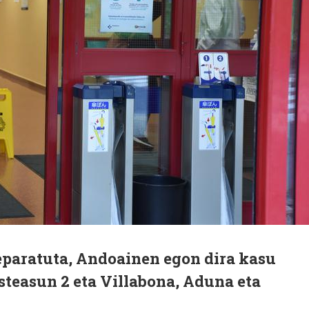
eparatuta, Andoainen egon dira kasu
Asteasun 2 eta Villabona, Aduna eta