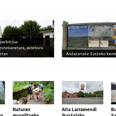
 zerbitzua
estebanetara, asteburu
etan
Andazarrate: Eusteko kem
Naturan
Aita Larramendi
Bu
ko
murgiltzeko
ikastolako
S