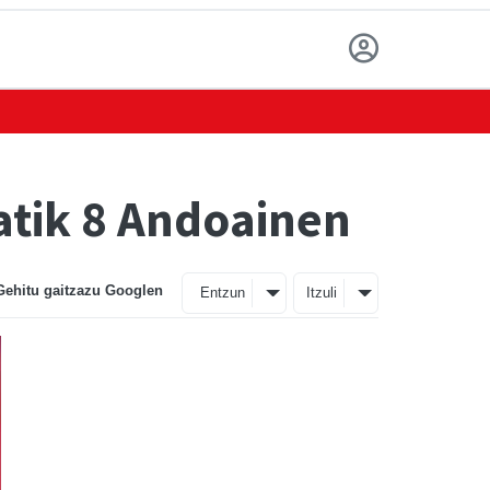
atik 8 Andoainen
Gehitu gaitzazu Googlen
Entzun
Itzuli