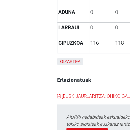
ADUNA
0
0
LARRAUL
0
0
GIPUZKOA
116
118
GIZARTEA
Erlazionatuak
[EUSK JAURLARITZA: OHIKO GA
AIURRI hedabideak eskualdeko n
tokiko albisteak euskaraz lan