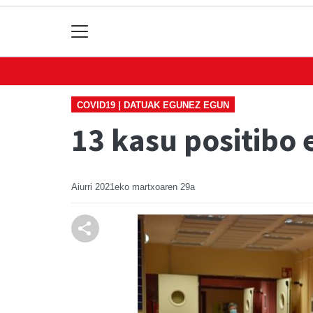
COVID19 | DATUAK EGUNEZ EGUN
13 kasu positibo 
Aiurri
2021eko martxoaren 29a