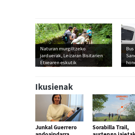
Naturan murgiltzeko
Bus
jarduerak, Leizaran Bisitarien
San
Etxearen eskutik
hon
Ikusienak
Junkal Guerrero
Sorabilla Trail,
andoaindarra,
aurtengo jaieta