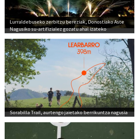
Lurraldebuseko zerbitzu bereziak, Donostiako Aste
Nagusiko su-artifizialez gozatu ahal izateko
Sorabilla Trail, aurtengo jaietako berrikuntza nagusia