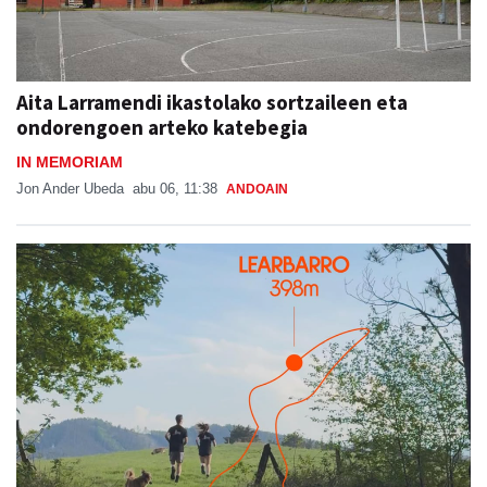
Aita Larramendi ikastolako sortzaileen eta
ondorengoen arteko katebegia
IN MEMORIAM
Jon Ander Ubeda
abu 06, 11:38
ANDOAIN