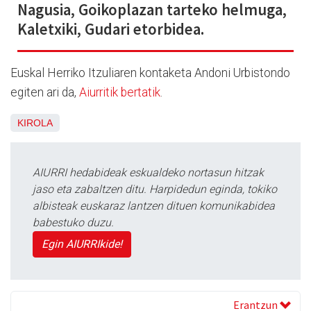
Nagusia, Goikoplazan tarteko helmuga,
Kaletxiki, Gudari etorbidea.
Euskal Herriko Itzuliaren kontaketa Andoni Urbistondo
egiten ari da,
Aiurritik bertatik
.
KIROLA
AIURRI hedabideak eskualdeko nortasun hitzak
jaso eta zabaltzen ditu. Harpidedun eginda, tokiko
albisteak euskaraz lantzen dituen komunikabidea
babestuko duzu.
Egin AIURRIkide!
Erantzun