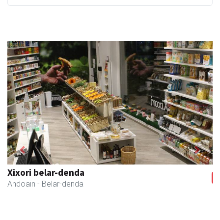
Previous
Next
Xixori belar-denda
Andoain
- Belar-denda