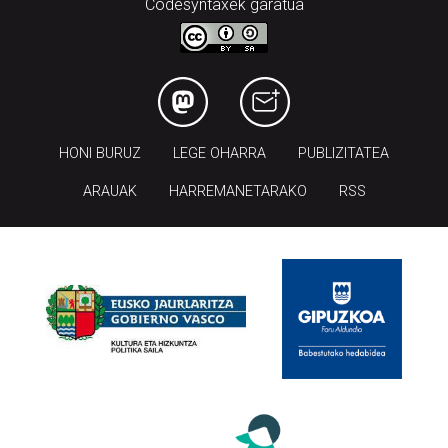
Codesyntaxek garatua
HONI BURUZ
LEGE OHARRA
PUBLIZITATEA
ARAUAK
HARREMANETARAKO
RSS