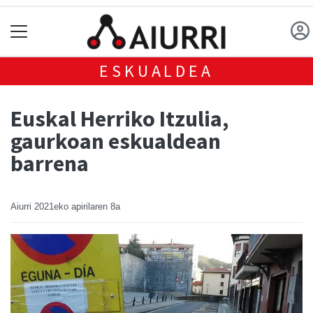
ESKUALDEA
Euskal Herriko Itzulia,
gaurkoan eskualdean
barrena
Aiurri
2021eko apirilaren 8a