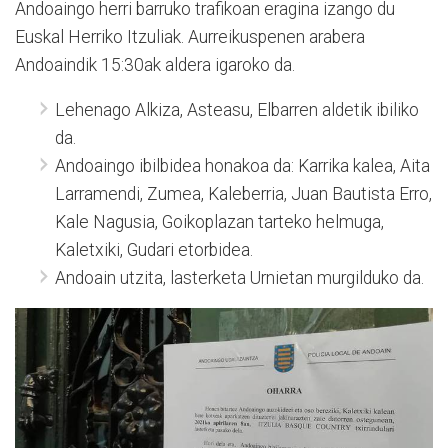
Andoaingo herri barruko trafikoan eragina izango du
Euskal Herriko Itzuliak. Aurreikuspenen arabera
Andoaindik 15:30ak aldera igaroko da.
Lehenago Alkiza, Asteasu, Elbarren aldetik ibiliko
da.
Andoaingo ibilbidea honakoa da: Karrika kalea, Aita
Larramendi, Zumea, Kaleberria, Juan Bautista Erro,
Kale Nagusia, Goikoplazan tarteko helmuga,
Kaletxiki, Gudari etorbidea.
Andoain utzita, lasterketa Urnietan murgilduko da.