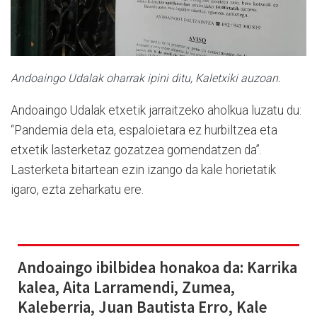
Andoaingo Udalak oharrak ipini ditu, Kaletxiki auzoan.
Andoaingo Udalak etxetik jarraitzeko aholkua luzatu du:
“Pandemia dela eta, espaloietara ez hurbiltzea eta
etxetik lasterketaz gozatzea gomendatzen da”.
Lasterketa bitartean ezin izango da kale horietatik
igaro, ezta zeharkatu ere.
Andoaingo ibilbidea honakoa da: Karrika
kalea, Aita Larramendi, Zumea,
Kaleberria, Juan Bautista Erro, Kale