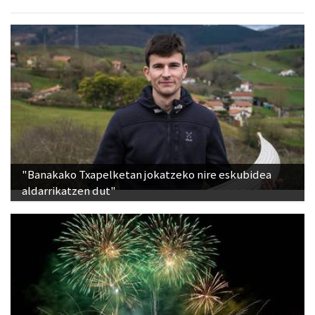
"Banakako Txapelketan jokatzeko nire eskubidea
aldarrikatzen dut"