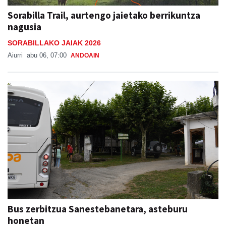
Sorabilla Trail, aurtengo jaietako berrikuntza
nagusia
SORABILLAKO JAIAK 2026
Aiurri
abu 06, 07:00
ANDOAIN
Bus zerbitzua Sanestebanetara, asteburu
honetan