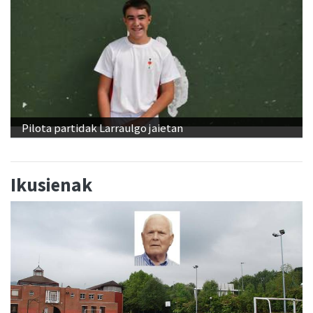
Pilota partidak Larraulgo jaietan
Ikusienak