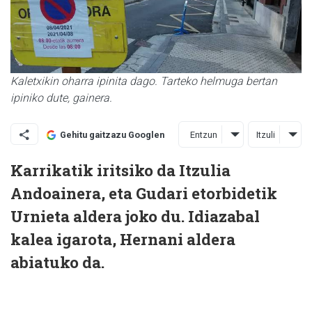
Kaletxikin oharra ipinita dago. Tarteko helmuga bertan
ipiniko dute, gainera.
Entzun
Itzuli
Gehitu gaitzazu Googlen
Karrikatik iritsiko da Itzulia
Andoainera, eta Gudari etorbidetik
Urnieta aldera joko du. Idiazabal
kalea igarota, Hernani aldera
abiatuko da.