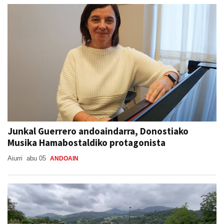
Junkal Guerrero andoaindarra, Donostiako
Musika Hamabostaldiko protagonista
Aiurri
abu 05
ANDOAIN