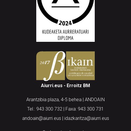
Aiurri.eus - Erroitz BM
Arantzibia plaza, 4-5 behea | ANDOAIN
Tel.: 943 300 732 | Faxa: 943 300 731
andoain@aiurri.eus | idazkaritza@aiurri.eus