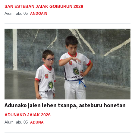
SAN ESTEBAN JAIAK GOIBURUN 2026
Aiurri
abu 05
ANDOAIN
Adunako jaien lehen txanpa, asteburu honetan
ADUNAKO JAIAK 2026
Aiurri
abu 05
ADUNA