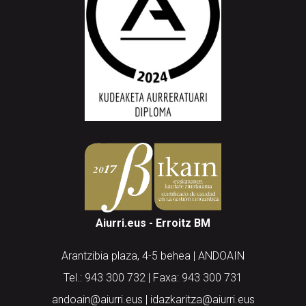
Aiurri.eus - Erroitz BM
Arantzibia plaza, 4-5 behea | ANDOAIN
Tel.: 943 300 732 | Faxa: 943 300 731
andoain@aiurri.eus | idazkaritza@aiurri.eus