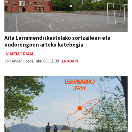
Aita Larramendi ikastolako sortzaileen eta
ondorengoen arteko katebegia
IN MEMORIAM
Jon Ander Ubeda
abu 06, 11:38
ANDOAIN