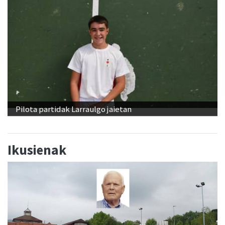
Pilota partidak Larraulgo jaietan
Ikusienak