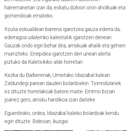
harremanetan izan da, eskatu dizkion orori aholkuak eta
gomendioak emateko.
Itzulia eskualdean barrena igarotzea gauza ederra da,
ederragoa udalerriko kaleetatik igarotzen denean.
Gauzak ondo egin behar dira, arriskuak ahalik eta gehien
murrizteko. Errepidea igarotzen den unean alerta
piztuko da Kaletxikiko alde horretan.
Kezka du Barberenak, Urnietako Idiazabal kalean
Zaldundegi parean dauden bolardoekin. Txirrindulariek
ez dituzte horrelakoak batere maite. Erritmo bizian
joanez gero, arrisku handikoa izan daiteke.
Eguerdirako, ordea, Idiazabal kaleko bolardoak kendu
egin dituzte. Bideoan, ikusgai: