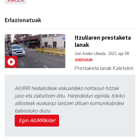
KIROLA
Erlazionatuak
Itzuliaren prestaketa
lanak
Jon Ander Ubeda
2021 api 08
ANDOAIN
Prestaketa lanak Kaletxikin.
AIURRI hedabideak eskualdeko nortasun hitzak
jaso eta zabaltzen ditu. Harpidedun eginda, tokiko
albisteak euskaraz lantzen dituen komunikabidea
babestuko duzu.
Egin AIURRIkide!