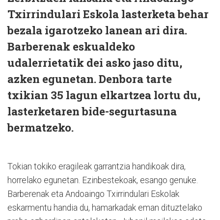
Txirrindulari Eskola lasterketa behar
bezala igarotzeko lanean ari dira.
Barberenak eskualdeko
udalerrietatik dei asko jaso ditu,
azken egunetan. Denbora tarte
txikian 35 lagun elkartzea lortu du,
lasterketaren bide-segurtasuna
bermatzeko.
Tokian tokiko eragileak garrantzia handikoak dira,
horrelako egunetan. Ezinbestekoak, esango genuke.
Barberenak eta Andoaingo Txirrindulari Eskolak
eskarmentu handia du, hamarkadak eman dituztelako