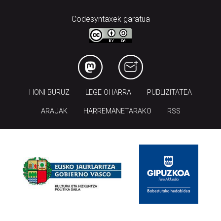
Codesyntaxek garatua
HONI BURUZ
LEGE OHARRA
PUBLIZITATEA
ARAUAK
HARREMANETARAKO
RSS