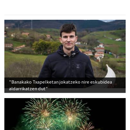
"Banakako Txapelketan jokatzeko nire eskubidea
aldarrikatzen dut"