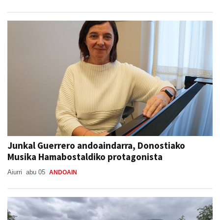
Junkal Guerrero andoaindarra, Donostiako
Musika Hamabostaldiko protagonista
Aiurri
abu 05
ANDOAIN