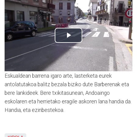
Eskualdean barrena igaro arte, lasterketa eurek
antolatutakoa balitz bezala biziko dute Barberenak eta
bere lankideek. Bere txikitasunean, Andoaingo
eskolaren eta herrietako eragile askoren lana handia da.
Handia, eta ezinbestekoa.