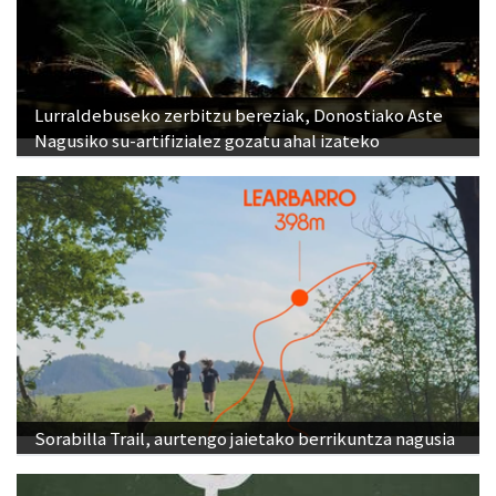
Lurraldebuseko zerbitzu bereziak, Donostiako Aste
Nagusiko su-artifizialez gozatu ahal izateko
Sorabilla Trail, aurtengo jaietako berrikuntza nagusia