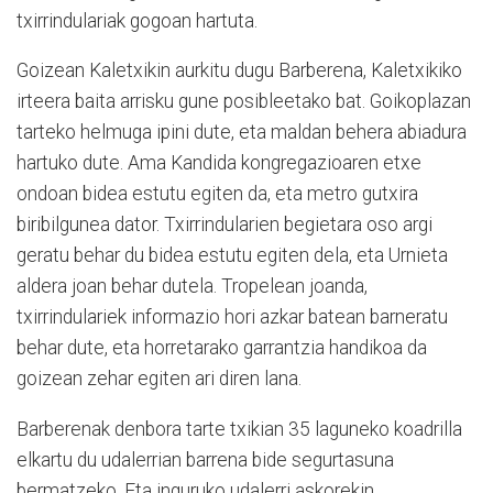
txirrindulariak gogoan hartuta.
Goizean Kaletxikin aurkitu dugu Barberena, Kaletxikiko
irteera baita arrisku gune posibleetako bat. Goikoplazan
tarteko helmuga ipini dute, eta maldan behera abiadura
hartuko dute. Ama Kandida kongregazioaren etxe
ondoan bidea estutu egiten da, eta metro gutxira
biribilgunea dator. Txirrindularien begietara oso argi
geratu behar du bidea estutu egiten dela, eta Urnieta
aldera joan behar dutela. Tropelean joanda,
txirrindulariek informazio hori azkar batean barneratu
behar dute, eta horretarako garrantzia handikoa da
goizean zehar egiten ari diren lana.
Barberenak denbora tarte txikian 35 laguneko koadrilla
elkartu du udalerrian barrena bide segurtasuna
bermatzeko. Eta inguruko udalerri askorekin