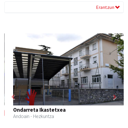
Erantzun
Previous
Next
Ondarreta Ikastetxea
Andoain
- Hezkuntza