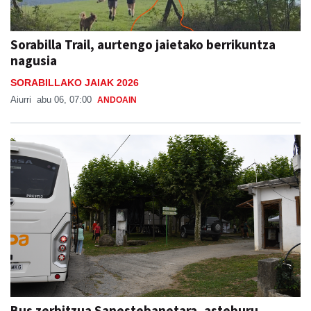
Sorabilla Trail, aurtengo jaietako berrikuntza
nagusia
SORABILLAKO JAIAK 2026
Aiurri
abu 06, 07:00
ANDOAIN
Bus zerbitzua Sanestebanetara, asteburu