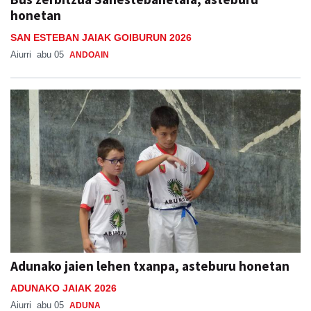
honetan
SAN ESTEBAN JAIAK GOIBURUN 2026
Aiurri
abu 05
ANDOAIN
Adunako jaien lehen txanpa, asteburu honetan
ADUNAKO JAIAK 2026
Aiurri
abu 05
ADUNA