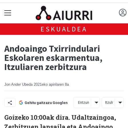
ESKUALDEA
Andoaingo Txirrindulari
Eskolaren eskarmentua,
Itzuliaren zerbitzura
Jon Ander Ubeda
2021eko apirilaren 8a
Entzun
Itzuli
Gehitu gaitzazu Googlen
Goizeko 10:00ak dira. Udaltzaingoa,
Zerbitzuen lansaila eta Andoaingo