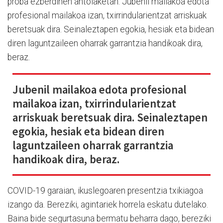
proba ezberdinen antolaketan. Jubenil mailakoa edota
profesional mailakoa izan, txirrindularientzat arriskuak
beretsuak dira. Seinaleztapen egokia, hesiak eta bidean
diren laguntzaileen oharrak garrantzia handikoak dira,
beraz.
Jubenil mailakoa edota profesional
mailakoa izan, txirrindularientzat
arriskuak beretsuak dira. Seinaleztapen
egokia, hesiak eta bidean diren
laguntzaileen oharrak garrantzia
handikoak dira, beraz.
COVID-19 garaian, ikuslegoaren presentzia txikiagoa
izango da. Bereziki, agintariek horrela eskatu dutelako.
Baina bide segurtasuna bermatu beharra dago, bereziki