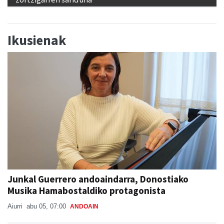
Ikusienak
Junkal Guerrero andoaindarra, Donostiako
Musika Hamabostaldiko protagonista
Aiurri
abu 05, 07:00
ANDOAIN