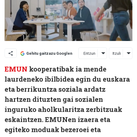
Entzun
Itzuli
Gehitu gaitzazu Googlen
EMUN
kooperatibak ia mende
laurdeneko ibilbidea egin du euskara
eta berrikuntza soziala ardatz
hartzen dituzten gai sozialen
inguruko aholkularitza zerbitzuak
eskaintzen. EMUNen izaera eta
egiteko moduak bezeroei eta