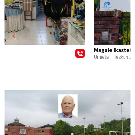
Previous
Next
Magale Ikastetxea
Urnieta
- Hezkuntza