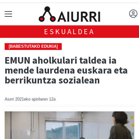
ESKUALDEA
[BABESTUTAKO EDUKIA]
EMUN aholkulari taldea ia
mende laurdena euskara eta
berrikuntza sozialean
Aiurri
2021eko apirilaren 12a