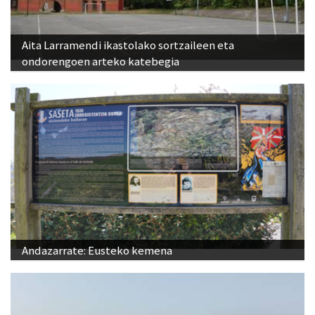
Aita Larramendi ikastolako sortzaileen eta
ondorengoen arteko katebegia
Andazarrate: Eusteko kemena