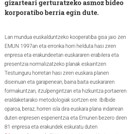
gizarteari gerturatzeko asmoz bideo
korporatibo berria egin dute.
Lan mundua euskalduntzeko kooperatiba gisa jaio zen
EMUN 1997an eta erronka horri helduta hasi ziren
enpresa eta erakundeetan euskararen erabilera eta
presentzia normalizatzeko planak eskaintzen.
Testuinguru horretan hasi ziren euskara planen
diseinuan eta garapenean, baina baita euskararen
formakuntzan, itzulpengintzan eta hizkuntza portaeren
eraldaketarako metodologiak sortzen ere. Ibilbide
oparoa, beraz; horren isla dira euskara plana indarrean
duten enpresen esperientzia eta Emunen bezero diren
81 enpresa eta erakundek eskuratu duten