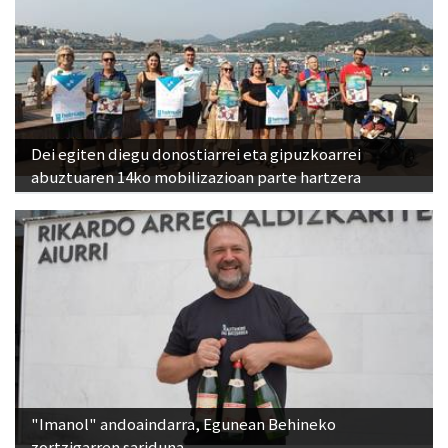
Dei egiten diegu donostiarrei eta gipuzkoarrei
abuztuaren 14ko mobilizazioan parte hartzera
"Imanol" andoaindarra, Egunean Behineko
zortzigarren sariduna