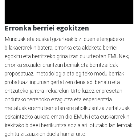
Erronka berriei egokitzen
Munduak eta euskal gizarteak bizi duen etengabeko
bilakaerarekin batera, erronka eta aldaketa berriei
egokitu eta berritzeko grina izan du urteotan EMUNek;
erronka sozialei erantzun berriak eta berritzaileak
proposatuaz, metodologia eta egiteko modu berriak
probatuaz, inguruan gertatzen dena adi behatu eta
entzuteko jarrera irekiarekin. Urte luzez enpresetan
ondutako terrenoko ezagutza eta esperientzia
metatuak eremu berrietan ere aholkularitza zerbitzuak
eskaintzeko aukera eman dio EMUNi eta euskararekin
irekitako bideei berrikuntza sozialari lotutako lan lerroak
gehitu zitzaizkien duela hamar urte.