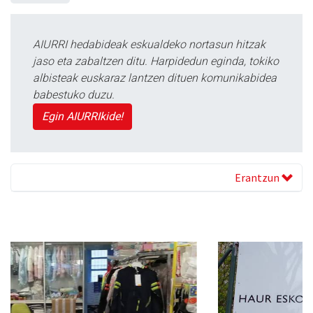
AIURRI hedabideak eskualdeko nortasun hitzak
jaso eta zabaltzen ditu. Harpidedun eginda, tokiko
albisteak euskaraz lantzen dituen komunikabidea
babestuko duzu.
Egin AIURRIkide!
Erantzun