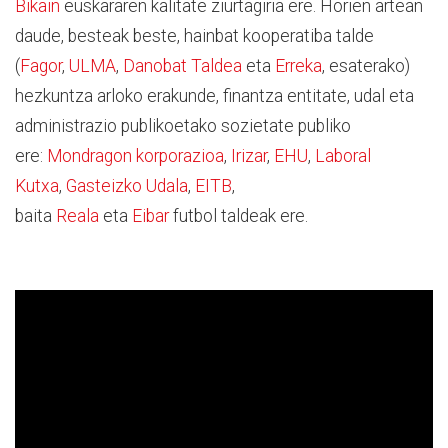
Bikain
euskararen kalitate ziurtagiria ere. Horien artean
daude, besteak beste, hainbat kooperatiba talde
(
Fagor
,
ULMA
,
Danobat Taldea
eta
Erreka
, esaterako)
hezkuntza arloko erakunde, finantza entitate, udal eta
administrazio publikoetako sozietate publiko
ere:
Mondragon korporazioa
,
Irizar
,
EHU
,
Laboral
Kutxa
,
Gasteizko Udala
,
EITB
,
baita
Reala
eta
Eibar
futbol taldeak ere.