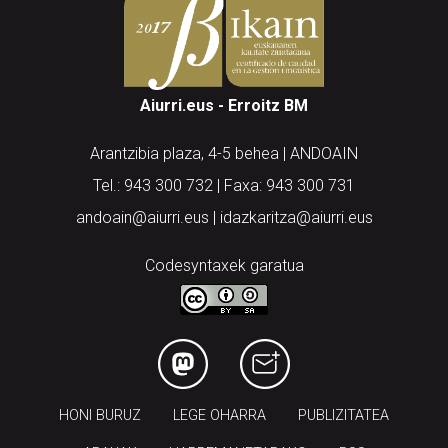
Aiurri.eus - Erroitz BM
Arantzibia plaza, 4-5 behea | ANDOAIN
Tel.: 943 300 732 | Faxa: 943 300 731
andoain@aiurri.eus | idazkaritza@aiurri.eus
Codesyntaxek garatua
HONI BURUZ
LEGE OHARRA
PUBLIZITATEA