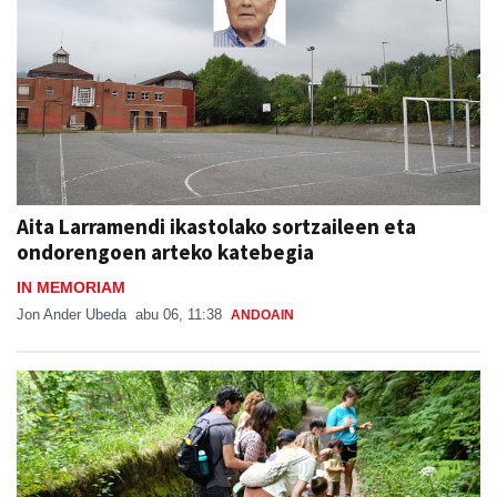
Aita Larramendi ikastolako sortzaileen eta
ondorengoen arteko katebegia
IN MEMORIAM
Jon Ander Ubeda
abu 06, 11:38
ANDOAIN