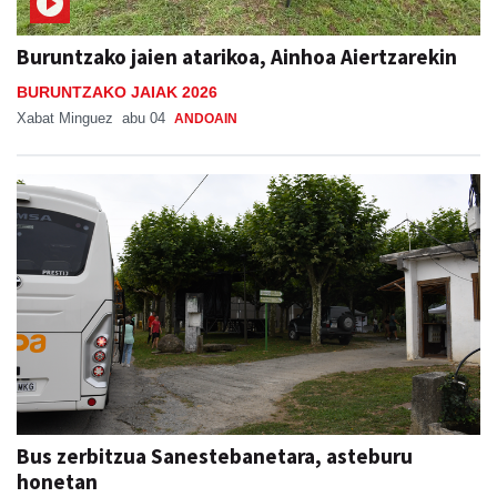
Buruntzako jaien atarikoa, Ainhoa Aiertzarekin
BURUNTZAKO JAIAK 2026
Xabat Minguez
abu 04
ANDOAIN
Bus zerbitzua Sanestebanetara, asteburu
honetan