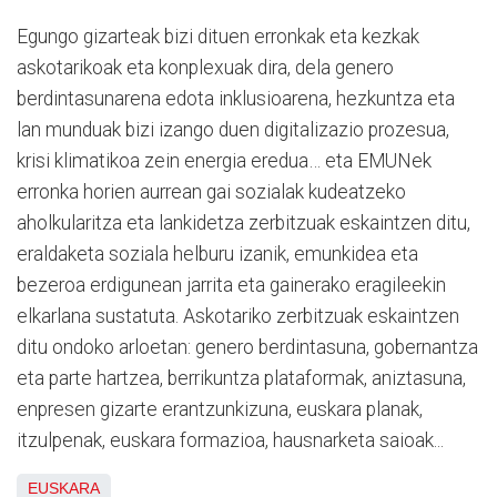
Egungo gizarteak bizi dituen erronkak eta kezkak
askotarikoak eta konplexuak dira, dela genero
berdintasunarena edota inklusioarena, hezkuntza eta
lan munduak bizi izango duen digitalizazio prozesua,
krisi klimatikoa zein energia eredua… eta EMUNek
erronka horien aurrean gai sozialak kudeatzeko
aholkularitza eta lankidetza zerbitzuak eskaintzen ditu,
eraldaketa soziala helburu izanik, emunkidea eta
bezeroa erdigunean jarrita eta gainerako eragileekin
elkarlana sustatuta. Askotariko zerbitzuak eskaintzen
ditu ondoko arloetan: genero berdintasuna, gobernantza
eta parte hartzea, berrikuntza plataformak, aniztasuna,
enpresen gizarte erantzunkizuna, euskara planak,
itzulpenak, euskara formazioa, hausnarketa saioak...
EUSKARA