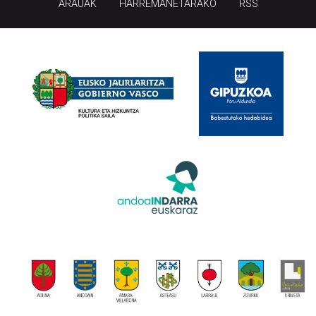
ARAUAK
HARREMANETARAKO
RSS