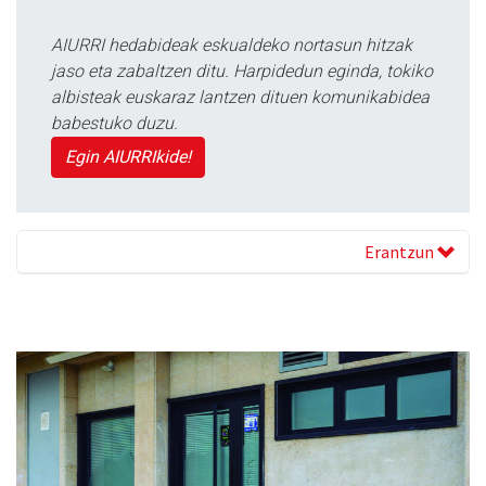
AIURRI hedabideak eskualdeko nortasun hitzak
jaso eta zabaltzen ditu. Harpidedun eginda, tokiko
albisteak euskaraz lantzen dituen komunikabidea
babestuko duzu.
Egin AIURRIkide!
Erantzun