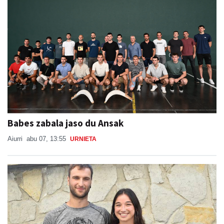
Babes zabala jaso du Ansak
Aiurri
abu 07, 13:55
URNIETA