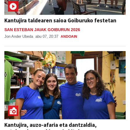
Kantujira taldearen saioa Goiburuko festetan
SAN ESTEBAN JAIAK GOIBURUN 2026
Jon Ander Ubeda
abu 07, 20:37
ANDOAIN
Kantujira, auzo-afaria eta dantzaldia,