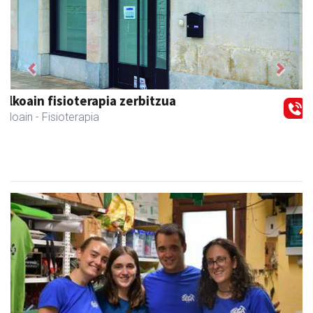
Previous
Next
Akam espazioa
Amasa-Villabona
- Arropa-dendak