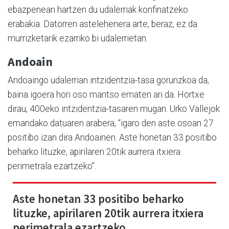
ebazpenean hartzen du udalerriak konfinatzeko
erabakia. Datorren astelehenera arte, beraz, ez da
murrizketarik ezarriko bi udalerrietan.
Andoain
Andoaingo udalerrian intzidentzia-tasa gorunzkoa da,
baina igoera hori oso mantso ematen ari da. Hortxe
dirau, 400eko intzidentzia-tasaren mugan. Urko Vallejok
emandako datuaren arabera, “igaro den aste osoan 27
positibo izan dira Andoainen. Aste honetan 33 positibo
beharko lituzke, apirilaren 20tik aurrera itxiera
perimetrala ezartzeko”.
Aste honetan 33 positibo beharko
lituzke, apirilaren 20tik aurrera itxiera
perimetrala ezartzeko