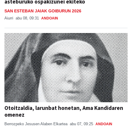
asteburuko ospakizunei ekiteko
SAN ESTEBAN JAIAK GOIBURUN 2026
Aiurri
abu 08, 09:31
ANDOAIN
Otoitzaldia, larunbat honetan, Ama Kandidaren
omenez
Berrozpeko Jesusen Alaben Elkartea
abu 07, 09:25
ANDOAIN