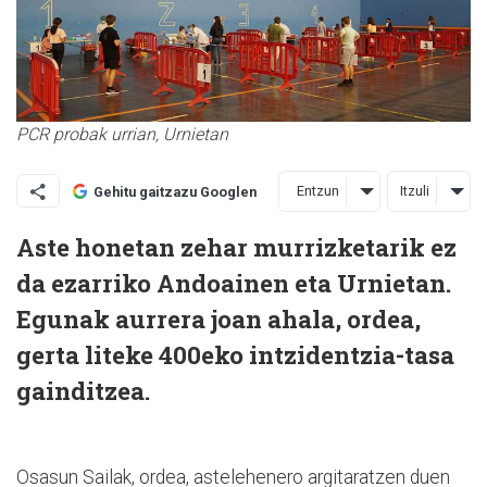
PCR probak urrian, Urnietan
Entzun
Itzuli
Gehitu gaitzazu Googlen
Aste honetan zehar murrizketarik ez
da ezarriko Andoainen eta Urnietan.
Egunak aurrera joan ahala, ordea,
gerta liteke 400eko intzidentzia-tasa
gainditzea.
Osasun Sailak, ordea, astelehenero argitaratzen duen