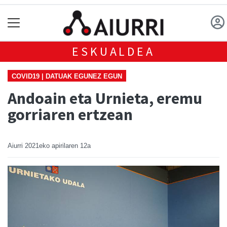
ESKUALDEA
COVID19 | DATUAK EGUNEZ EGUN
Andoain eta Urnieta, eremu
gorriaren ertzean
Aiurri
2021eko apirilaren 12a