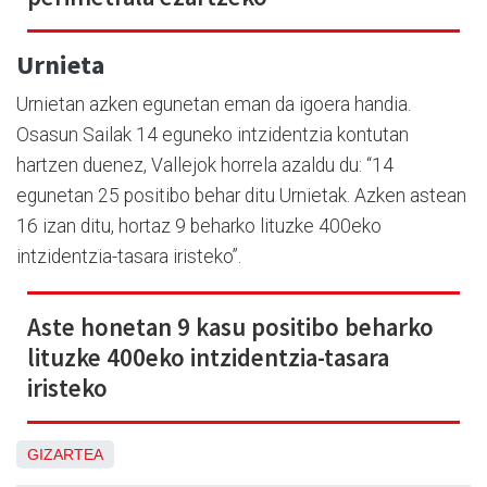
Urnieta
Urnietan azken egunetan eman da igoera handia.
Osasun Sailak 14 eguneko intzidentzia kontutan
hartzen duenez, Vallejok horrela azaldu du: “14
egunetan 25 positibo behar ditu Urnietak. Azken astean
16 izan ditu, hortaz 9 beharko lituzke 400eko
intzidentzia-tasara iristeko”.
Aste honetan 9 kasu positibo beharko
lituzke 400eko intzidentzia-tasara
iristeko
GIZARTEA