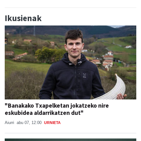
Ikusienak
"Banakako Txapelketan jokatzeko nire
eskubidea aldarrikatzen dut"
Aiurri
abu 07, 12:00
URNIETA