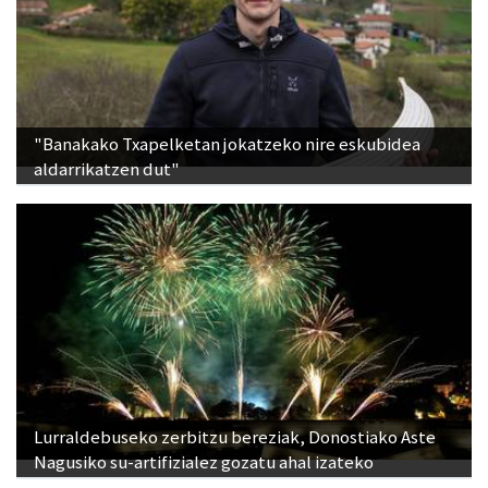
"Banakako Txapelketan jokatzeko nire eskubidea
aldarrikatzen dut"
Lurraldebuseko zerbitzu bereziak, Donostiako Aste
Nagusiko su-artifizialez gozatu ahal izateko