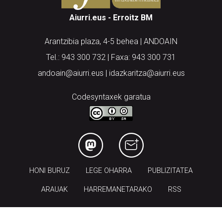
Aiurri.eus - Erroitz BM
Arantzibia plaza, 4-5 behea | ANDOAIN
Tel.: 943 300 732 | Faxa: 943 300 731
andoain@aiurri.eus | idazkaritza@aiurri.eus
Codesyntaxek garatua
HONI BURUZ
LEGE OHARRA
PUBLIZITATEA
ARAUAK
HARREMANETARAKO
RSS