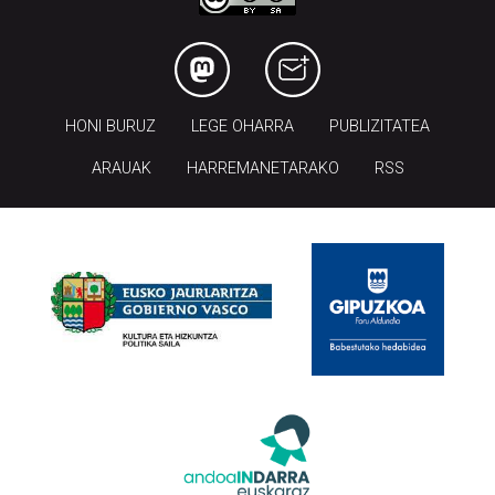
HONI BURUZ
LEGE OHARRA
PUBLIZITATEA
ARAUAK
HARREMANETARAKO
RSS