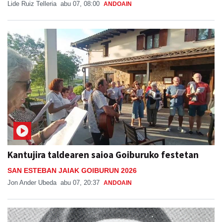
Lide Ruiz Telleria
abu 07, 08:00
ANDOAIN
Kantujira taldearen saioa Goiburuko festetan
SAN ESTEBAN JAIAK GOIBURUN 2026
Jon Ander Ubeda
abu 07, 20:37
ANDOAIN