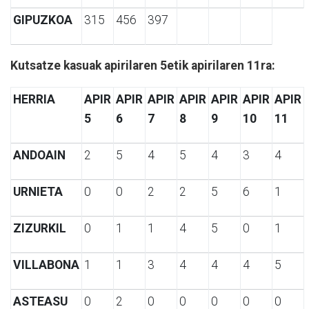
GIPUZKOA
315
456
397
Kutsatze kasuak apirilaren 5etik apirilaren 11ra:
HERRIA
APIR
APIR
APIR
APIR
APIR
APIR
APIR
5
6
7
8
9
10
11
ANDOAIN
2
5
4
5
4
3
4
URNIETA
0
0
2
2
5
6
1
ZIZURKIL
0
1
1
4
5
0
1
VILLABONA
1
1
3
4
4
4
5
ASTEASU
0
2
0
0
0
0
0