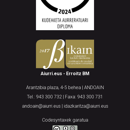
Aiurri.eus - Erroitz BM
Arantzibia plaza, 4-5 behea | ANDOAIN
Tel.: 943 300 732 | Faxa: 943 300 731
andoain@aiurri.eus | idazkaritza@aiurri.eus
Codesyntaxek garatua