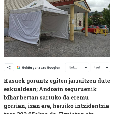
Entzun
Itzuli
Gehitu gaitzazu Googlen
Kasuek gorantz egiten jarraitzen dute
eskualdean; Andoain seguruenik
bihar bertan sartuko da eremu
gorrian, izan ere, herriko intzidentzia