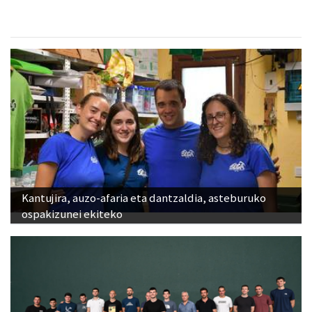
Kantujira, auzo-afaria eta dantzaldia, asteburuko
ospakizunei ekiteko