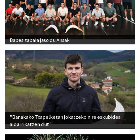
Babes zabala jaso du Ansak
"Banakako Txapelketan jokatzeko nire eskubidea
aldarrikatzen dut"