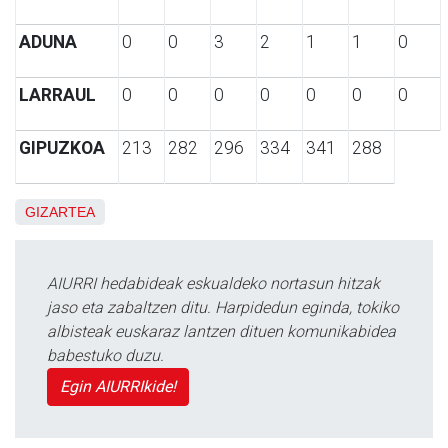
ADUNA
0
0
3
2
1
1
0
LARRAUL
0
0
0
0
0
0
0
GIPUZKOA
213
282
296
334
341
288
GIZARTEA
AIURRI hedabideak eskualdeko nortasun hitzak
jaso eta zabaltzen ditu. Harpidedun eginda, tokiko
albisteak euskaraz lantzen dituen komunikabidea
babestuko duzu.
Egin AIURRIkide!