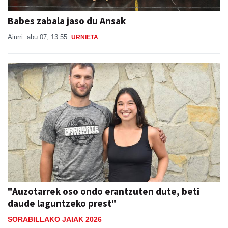
Babes zabala jaso du Ansak
Aiurri
abu 07, 13:55
URNIETA
"Auzotarrek oso ondo erantzuten dute, beti
daude laguntzeko prest"
SORABILLAKO JAIAK 2026