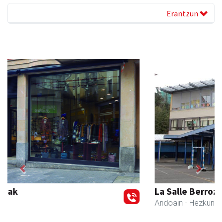
Erantzun
Previous
Next
La Salle Berrozpe Ikastetxea
Andoain
- Hezkuntza