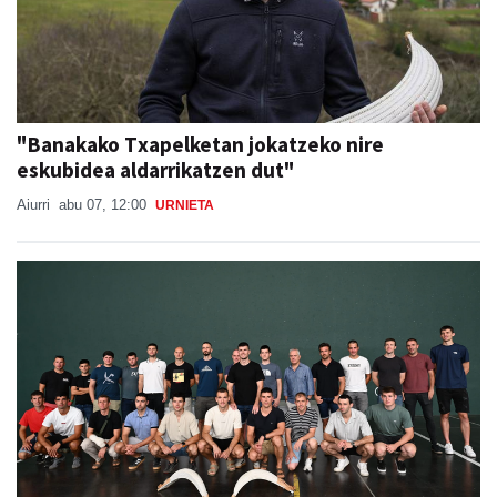
"Banakako Txapelketan jokatzeko nire
eskubidea aldarrikatzen dut"
Aiurri
abu 07, 12:00
URNIETA