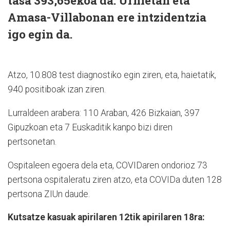
tasa 393,65ekoa da. Urnietan eta
Amasa-Villabonan ere intzidentzia
igo egin da.
Atzo, 10.808 test diagnostiko egin ziren, eta, haietatik,
940 positiboak izan ziren.
Lurraldeen arabera: 110 Araban, 426 Bizkaian, 397
Gipuzkoan eta 7 Euskaditik kanpo bizi diren
pertsonetan.
Ospitaleen egoera dela eta, COVIDaren ondorioz 73
pertsona ospitaleratu ziren atzo, eta COVIDa duten 128
pertsona ZIUn daude.
Kutsatze kasuak apirilaren 12tik apirilaren 18ra: