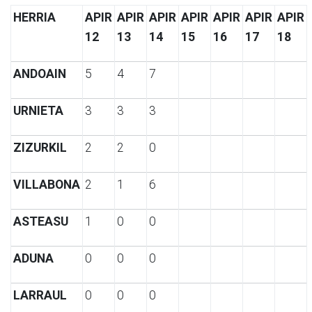
HERRIA
APIR
APIR
APIR
APIR
APIR
APIR
APIR
12
13
14
15
16
17
18
ANDOAIN
5
4
7
URNIETA
3
3
3
ZIZURKIL
2
2
0
VILLABONA
2
1
6
ASTEASU
1
0
0
ADUNA
0
0
0
LARRAUL
0
0
0