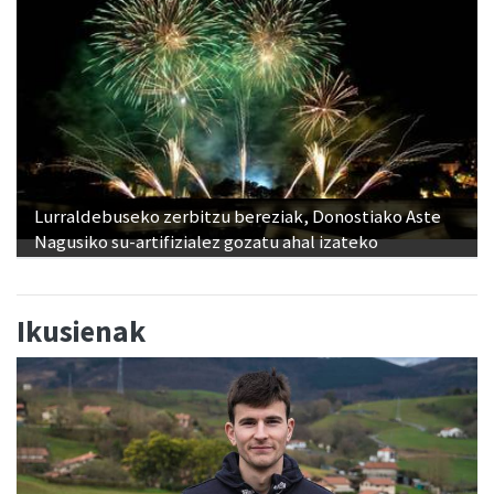
Lurraldebuseko zerbitzu bereziak, Donostiako Aste
Nagusiko su-artifizialez gozatu ahal izateko
Ikusienak