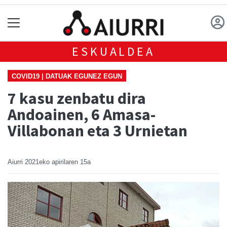
ESKUALDEA
COVID19 | DATUAK EGUNEZ EGUN
7 kasu zenbatu dira
Andoainen, 6 Amasa-
Villabonan eta 3 Urnietan
Aiurri
2021eko apirilaren 15a