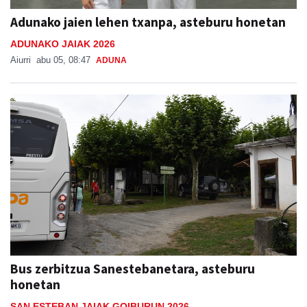
Adunako jaien lehen txanpa, asteburu honetan
ADUNAKO JAIAK 2026
Aiurri
abu 05, 08:47
ADUNA
Bus zerbitzua Sanestebanetara, asteburu
honetan
SAN ESTEBAN JAIAK GOIBURUN 2026