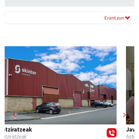
Erantzun
Previous
Next
Javier Iraola harategia
Asteasu
- Harategiak