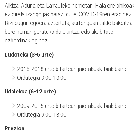
Alkiza, Aduna eta Larrauleko herrietan. Hala ere ohikoak
ez direla izango jakinarazi dute, COVID-19ren eraginez.
Bizi dugun egoera aztertuta, aurtengoan talde bakoitza
bere herrian geratuko da ekintza edo aktibitate
ezberdinak eginez.
Ludoteka (3-6 urte)
2015-2018 urte bitartean jaiotakoak, biak barne.
Ordutegia 9:00-13:00
Udalekua (6-12 urte)
2009-2015 urte bitartean jaiotakoak, biak barne.
Ordutegia 9:00-13:00
Prezioa