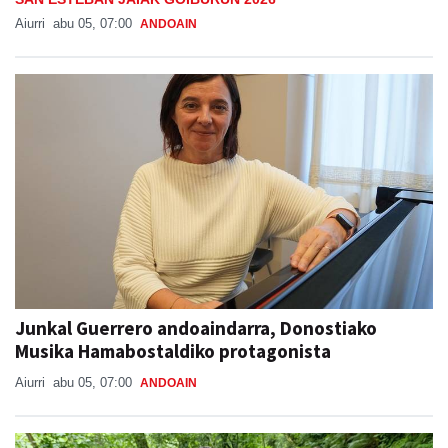
Aiurri
abu 05, 07:00
ANDOAIN
Junkal Guerrero andoaindarra, Donostiako
Musika Hamabostaldiko protagonista
Aiurri
abu 05, 07:00
ANDOAIN