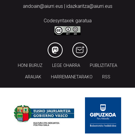
andoain@aiurri.eus | idazkaritza@aiurri.eus
Codesyntaxek garatua
HONI BURUZ
LEGE OHARRA
PUBLIZITATEA
ARAUAK
HARREMANETARAKO
RSS