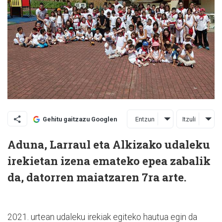
Entzun
Itzuli
Gehitu gaitzazu Googlen
Aduna, Larraul eta Alkizako udaleku
irekietan izena emateko epea zabalik
da, datorren maiatzaren 7ra arte.
2021. urtean udaleku irekiak egiteko hautua egin da