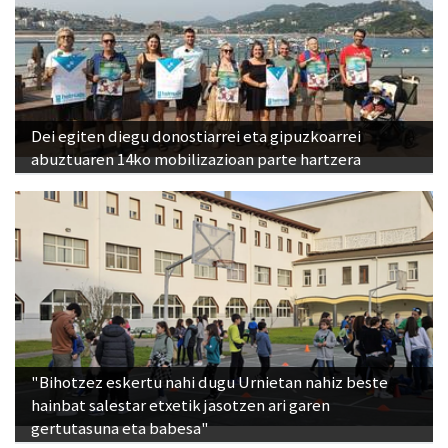
Dei egiten diegu donostiarrei eta gipuzkoarrei
abuztuaren 14ko mobilizazioan parte hartzera
"Bihotzez eskertu nahi dugu Urnietan nahiz beste
hainbat salestar etxetik jasotzen ari garen
gertutasuna eta babesa"