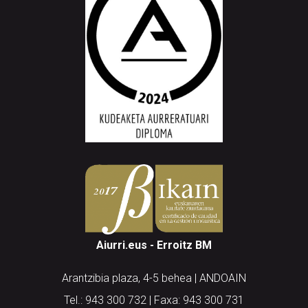
Aiurri.eus - Erroitz BM
Arantzibia plaza, 4-5 behea | ANDOAIN
Tel.: 943 300 732 | Faxa: 943 300 731