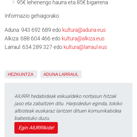
95€ lehenengo haurra eta 85€ bigarrena
Informazio gehiagorako:
Aduna: 943 692 689 edo
kultura@aduna.eus
Alkiza: 688 604 466 edo
kultura@alkiza.eus
Larraul: 634 289 327 edo
kultura@larraul.eus
HEZKUNTZA
ADUNA
LARRAUL
AIURRI hedabideak eskualdeko nortasun hitzak
jaso eta zabaltzen ditu. Harpidedun eginda, tokiko
albisteak euskaraz lantzen dituen komunikabidea
babestuko duzu.
Egin AIURRIkide!