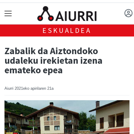
ESKUALDEA
Zabalik da Aiztondoko
udaleku irekietan izena
emateko epea
Aiurri
2021eko apirilaren 21a