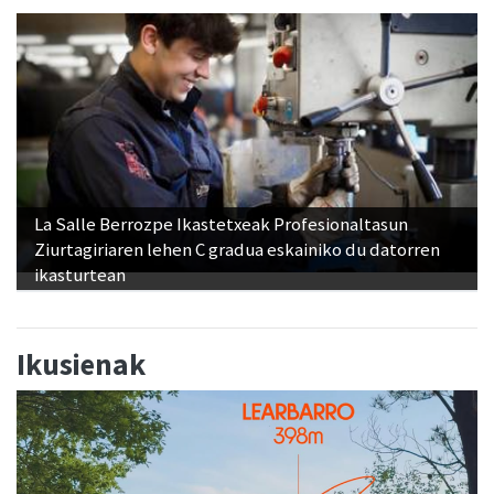
La Salle Berrozpe Ikastetxeak Profesionaltasun
Ziurtagiriaren lehen C gradua eskainiko du datorren
ikasturtean
Ikusienak