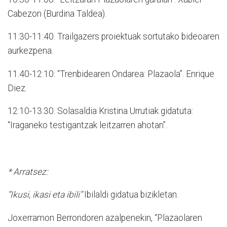
Cabezon (Burdina Taldea).
11:30-11:40. Trailgazers proiektuak sortutako bideoaren
aurkezpena.
11.40-12:10: “Trenbidearen Ondarea: Plazaola”. Enrique
Diez.
12:10-13:30. Solasaldia Kristina Urrutiak gidatuta:
“Iraganeko testigantzak leitzarren ahotan”.
* Arratsez:
“
Ikusi, ikasi eta ibili”
Ibilaldi gidatua bizikletan.
Joxerramon Berrondoren azalpenekin, “Plazaolaren