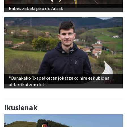
Babes zabala jaso du Ansak
"Banakako Txapelketan jokatzeko nire eskubidea
aldarrikatzen dut"
Ikusienak