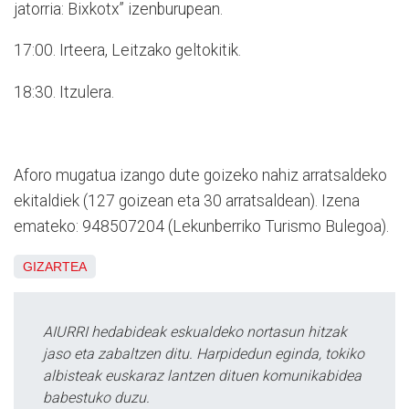
jatorria: Bixkotx” izenburupean.
17:00. Irteera, Leitzako geltokitik.
18:30. Itzulera.
Aforo mugatua izango dute goizeko nahiz arratsaldeko
ekitaldiek (127 goizean eta 30 arratsaldean). Izena
emateko: 948507204 (Lekunberriko Turismo Bulegoa).
GIZARTEA
AIURRI hedabideak eskualdeko nortasun hitzak
jaso eta zabaltzen ditu. Harpidedun eginda, tokiko
albisteak euskaraz lantzen dituen komunikabidea
babestuko duzu.