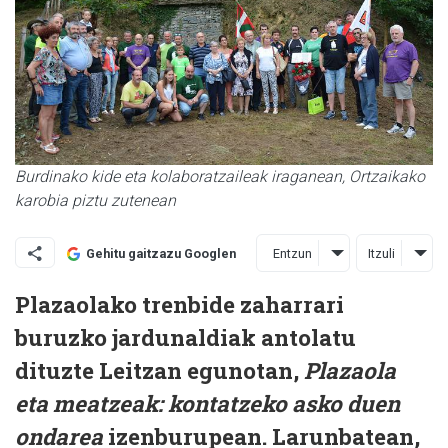
Burdinako kide eta kolaboratzaileak iraganean, Ortzaikako
karobia piztu zutenean
Entzun
Itzuli
Gehitu gaitzazu Googlen
Plazaolako trenbide zaharrari
buruzko jardunaldiak antolatu
dituzte Leitzan egunotan,
Plazaola
eta meatzeak: kontatzeko asko duen
ondarea
izenburupean. Larunbatean,