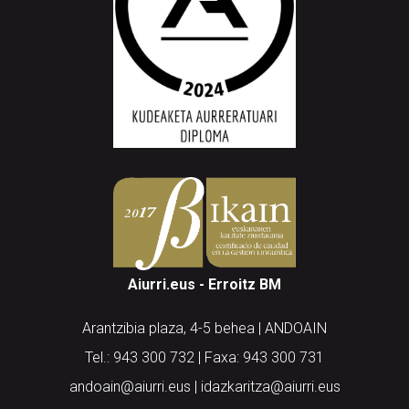
Aiurri.eus - Erroitz BM
Arantzibia plaza, 4-5 behea | ANDOAIN
Tel.: 943 300 732 | Faxa: 943 300 731
andoain@aiurri.eus | idazkaritza@aiurri.eus