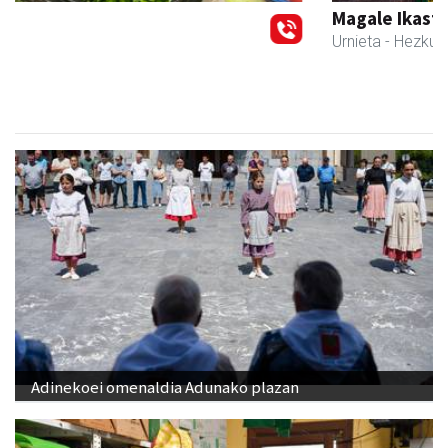
Magale Ikastetxea
Urnieta
- Hezkuntza
Adinekoei omenaldia Adunako plazan