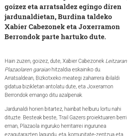
goizez eta arratsaldez egingo diren
jardunaldietan, Burdina taldeko
Xabier Cabezonek eta Joxerramon
Berrondok parte hartuko dute.
Hain zuzen, goizez, dute, Xabier Cabezonek
Leitzaran
Plazaolaren garaian
hitzaldia eskainiko du.
Arratsaldean, Bizkotxeko meategi zaharrera ibilaldi
gidatua bizikletan antolatu dute, eta Joxeramon
Berrondok emango ditu azalpenak.
Jardunaldi horien bitartez, hainbat helburu lortu nahi
dituzte. Besteak beste, Trail Gazers proiektuaren berri
eman, Plazaola inguruko herritarrei ingurunea
ezagutarazten lagundu, eta, komunitate-zentzua eta