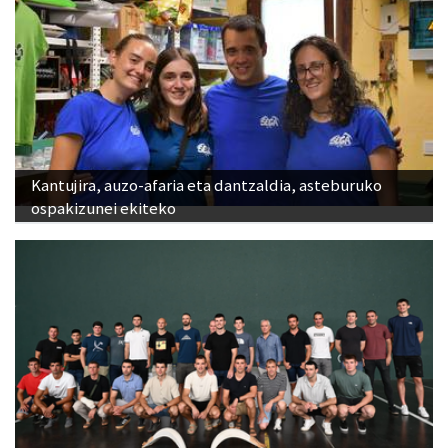
Kantujira, auzo-afaria eta dantzaldia, asteburuko
ospakizunei ekiteko