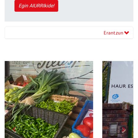
Egin AIURRIkide!
Erantzun
Previous
Next