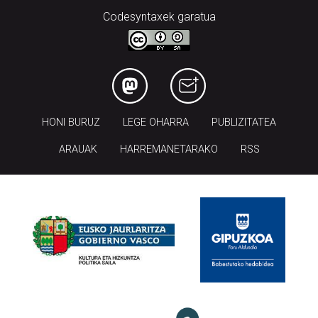
Codesyntaxek garatua
HONI BURUZ
LEGE OHARRA
PUBLIZITATEA
ARAUAK
HARREMANETARAKO
RSS