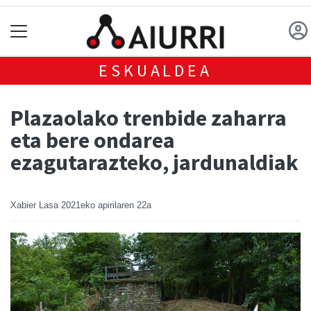
ESKUALDEA
Plazaolako trenbide zaharra
eta bere ondarea
ezagutarazteko, jardunaldiak
Xabier Lasa
2021eko apirilaren 22a