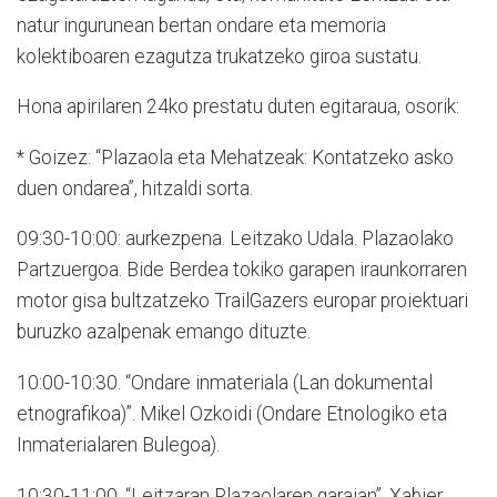
natur ingurunean bertan ondare eta memoria
kolektiboaren ezagutza trukatzeko giroa sustatu.
Hona apirilaren 24ko prestatu duten egitaraua, osorik:
* Goizez: “Plazaola eta Mehatzeak: Kontatzeko asko
duen ondarea”, hitzaldi sorta.
09:30-10:00: aurkezpena. Leitzako Udala. Plazaolako
Partzuergoa. Bide Berdea tokiko garapen iraunkorraren
motor gisa bultzatzeko TrailGazers europar proiektuari
buruzko azalpenak emango dituzte.
10:00-10:30. “Ondare inmateriala (Lan dokumental
etnografikoa)”. Mikel Ozkoidi (Ondare Etnologiko eta
Inmaterialaren Bulegoa).
10:30-11:00. “Leitzaran Plazaolaren garaian”. Xabier