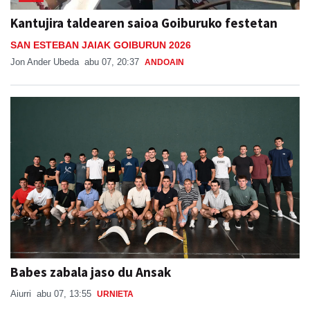
Kantujira taldearen saioa Goiburuko festetan
SAN ESTEBAN JAIAK GOIBURUN 2026
Jon Ander Ubeda
abu 07, 20:37
ANDOAIN
Babes zabala jaso du Ansak
Aiurri
abu 07, 13:55
URNIETA