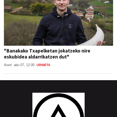
"Banakako Txapelketan jokatzeko nire
eskubidea aldarrikatzen dut"
Aiurri
abu 07, 12:00
URNIETA