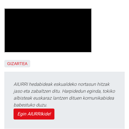
GIZARTEA
AIURRI hedabideak eskualdeko nortasun hitzak
jaso eta zabaltzen ditu. Harpidedun eginda, tokiko
albisteak euskaraz lantzen dituen komunikabidea
babestuko duzu.
Egin AIURRIkide!