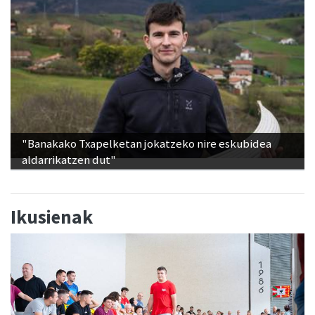
"Banakako Txapelketan jokatzeko nire eskubidea
aldarrikatzen dut"
Ikusienak