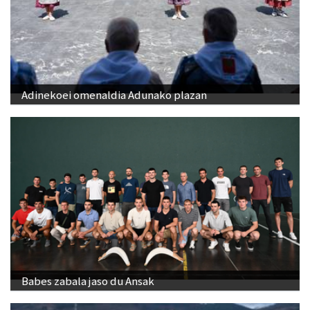
Adinekoei omenaldia Adunako plazan
Babes zabala jaso du Ansak