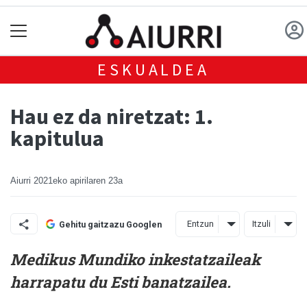
ESKUALDEA
Hau ez da niretzat: 1.
kapitulua
Aiurri
2021eko apirilaren 23a
Entzun
Itzuli
Gehitu gaitzazu Googlen
Medikus Mundiko inkestatzaileak
harrapatu du Esti banatzailea.