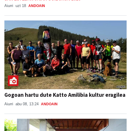
Aiurri
uzt 18
ANDOAIN
Gogoan hartu dute Katto Amilibia kultur eragilea
Aiurri
abu 08, 13:24
ANDOAIN