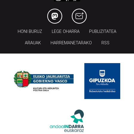
HONI BURUZ
LEGE OHARRA
PUBLIZITATEA
ARAUAK
HARREMANETARAKO
RSS