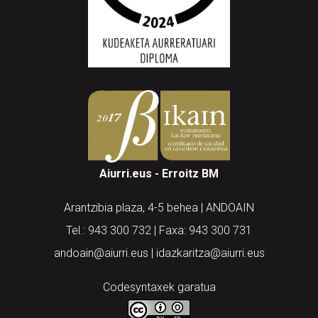
Aiurri.eus - Erroitz BM
Arantzibia plaza, 4-5 behea | ANDOAIN
Tel.: 943 300 732 | Faxa: 943 300 731
andoain@aiurri.eus | idazkaritza@aiurri.eus
Codesyntaxek garatua