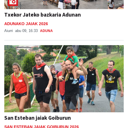
Txekor Jateko bazkaria Adunan
ADUNAKO JAIAK 2026
Aiurri
abu 09, 16:33
ADUNA
San Esteban jaiak Goiburun
SAN ESTEBAN JAIAK GOIBURUN 2026