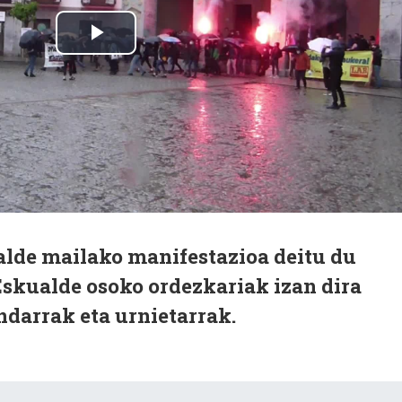
lde mailako manifestazioa deitu du
Eskualde osoko ordezkariak izan dira
ndarrak eta urnietarrak.