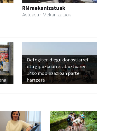
RN mekanizatuak
Asteasu
- Mekanizatuak
Dei egiten diegu donostiarrei
eta gipuzkoarrei abuztuaren
14ko mobilizazioan parte
ena
hartzera