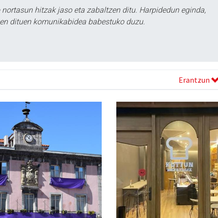
ortasun hitzak jaso eta zabaltzen ditu. Harpidedun eginda,
tzen dituen komunikabidea babestuko duzu.
Erantzun