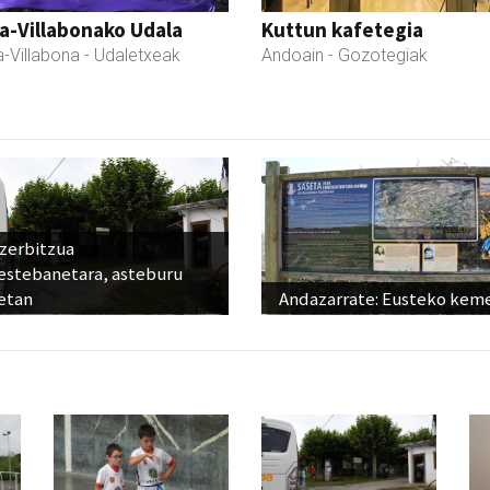
a-Villabonako Udala
Kuttun kafetegia
-Villabona
- Udaletxeak
Andoain
- Gozotegiak
 zerbitzua
estebanetara, asteburu
etan
Andazarrate: Eusteko kem