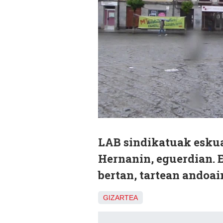
LAB sindikatuak eskua
Hernanin, eguerdian. 
bertan, tartean andoai
GIZARTEA