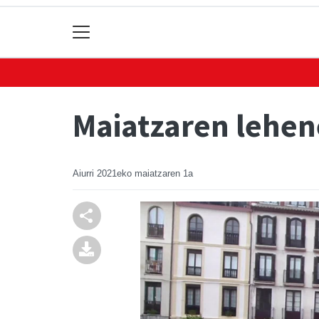
Maiatzaren lehen
Aiurri
2021eko maiatzaren 1a