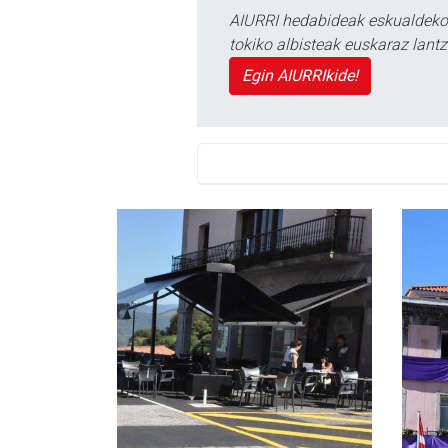
AIURRI hedabideak eskualdeko n
tokiko albisteak euskaraz lan
Egin AIURRIkide!