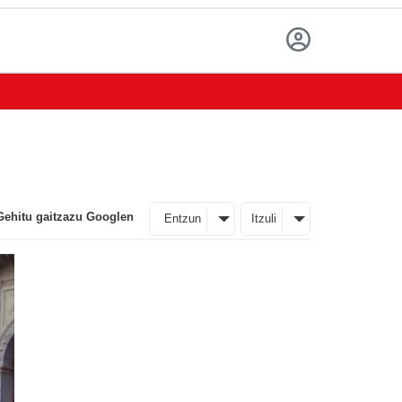
Gehitu gaitzazu Googlen
Entzun
Itzuli