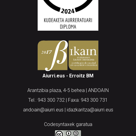
Aiurri.eus - Erroitz BM
Arantzibia plaza, 4-5 behea | ANDOAIN
Tel.: 943 300 732 | Faxa: 943 300 731
andoain@aiurri.eus | idazkaritza@aiurri.eus
Codesyntaxek garatua