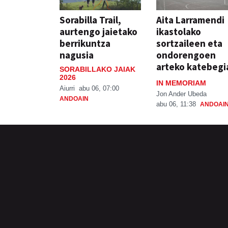
Sorabilla Trail,
Aita Larramendi
aurtengo jaietako
ikastolako
berrikuntza
sortzaileen eta
nagusia
ondorengoen
arteko katebegi
SORABILLAKO JAIAK
2026
IN MEMORIAM
Aiurri
abu 06, 07:00
Jon Ander Ubeda
ANDOAIN
abu 06, 11:38
ANDOAI