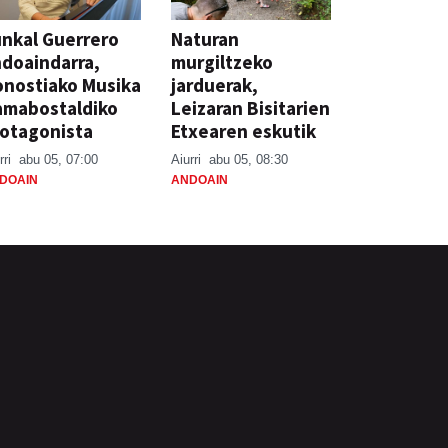
nkal Guerrero
Naturan
doaindarra,
murgiltzeko
nostiako Musika
jarduerak,
amabostaldiko
Leizaran Bisitarien
otagonista
Etxearen eskutik
rri
abu 05, 07:00
Aiurri
abu 05, 08:30
DOAIN
ANDOAIN