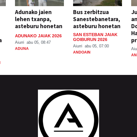
Adunako jaien
Bus zerbitzua
Ju
lehen txanpa,
Sanestebanetara,
an
asteburu honetan
asteburu honetan
Do
H
SAN ESTEBAN JAIAK
ADUNAKO JAIAK 2026
a
pr
GOIBURUN 2026
Aiurri
abu 05, 08:47
Aiurri
abu 05, 07:00
ADUNA
Aiu
ANDOAIN
AN
N