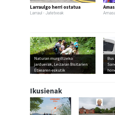
Larraulgo herri ostatua
Amas
Larraul
- Jatetxeak
Amasa
Naturan murgiltzeko
Bus
jarduerak, Leizaran Bisitarien
San
Etxearen eskutik
hon
Ikusienak