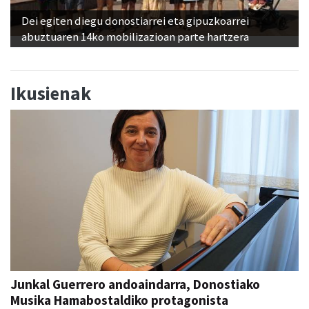
Dei egiten diegu donostiarrei eta gipuzkoarrei
abuztuaren 14ko mobilizazioan parte hartzera
Ikusienak
Junkal Guerrero andoaindarra, Donostiako
Musika Hamabostaldiko protagonista