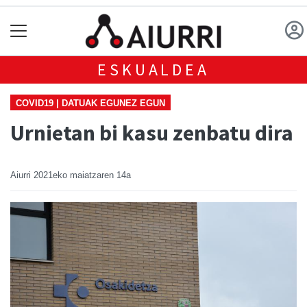
ESKUALDEA
COVID19 | DATUAK EGUNEZ EGUN
Urnietan bi kasu zenbatu dira
Aiurri
2021eko maiatzaren 14a