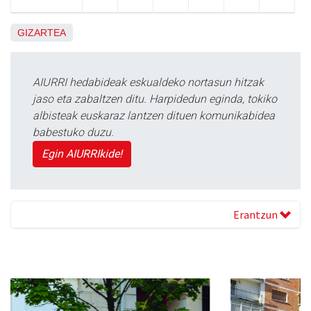
GIZARTEA
AIURRI hedabideak eskualdeko nortasun hitzak
jaso eta zabaltzen ditu. Harpidedun eginda, tokiko
albisteak euskaraz lantzen dituen komunikabidea
babestuko duzu.
Egin AIURRIkide!
Erantzun