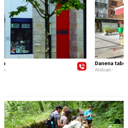
Previous
Next
Danena taberna
Andoain
-