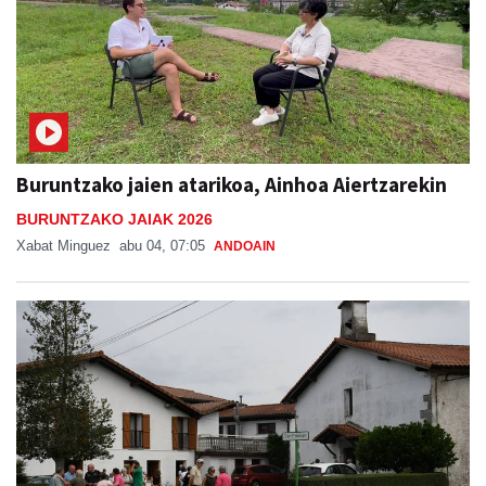
Buruntzako jaien atarikoa, Ainhoa Aiertzarekin
BURUNTZAKO JAIAK 2026
Xabat Minguez
abu 04, 07:05
ANDOAIN