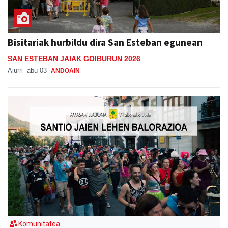
Bisitariak hurbildu dira San Esteban egunean
SAN ESTEBAN JAIAK GOIBURUN 2026
Aiurri
abu 03
ANDOAIN
Komunitatea