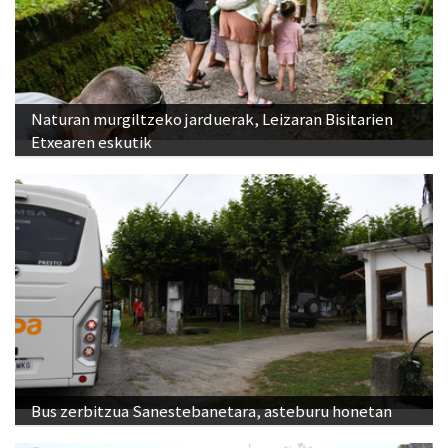
Naturan murgiltzeko jarduerak, Leizaran Bisitarien
Etxearen eskutik
Bus zerbitzua Sanestebanetara, asteburu honetan