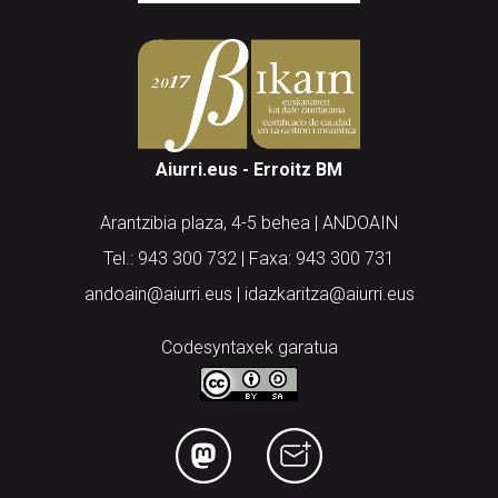
Aiurri.eus - Erroitz BM
Arantzibia plaza, 4-5 behea | ANDOAIN
Tel.: 943 300 732 | Faxa: 943 300 731
andoain@aiurri.eus | idazkaritza@aiurri.eus
Codesyntaxek garatua