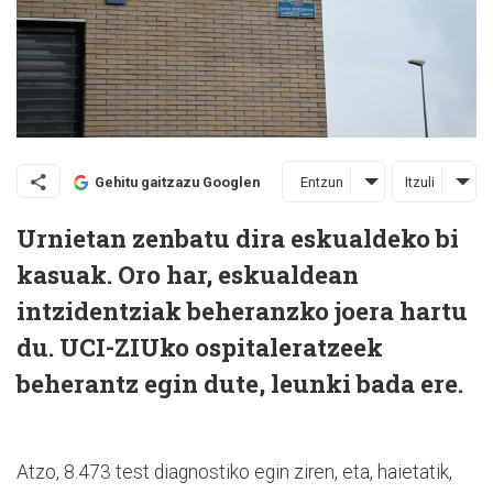
Entzun
Itzuli
Gehitu gaitzazu Googlen
Urnietan zenbatu dira eskualdeko bi
kasuak. Oro har, eskualdean
intzidentziak beheranzko joera hartu
du. UCI-ZIUko ospitaleratzeek
beherantz egin dute, leunki bada ere.
Atzo, 8.473 test diagnostiko egin ziren, eta, haietatik,