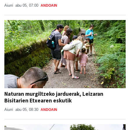
Aiurri
abu 05, 07:00
ANDOAIN
Naturan murgiltzeko jarduerak, Leizaran
Bisitarien Etxearen eskutik
Aiurri
abu 05, 08:30
ANDOAIN