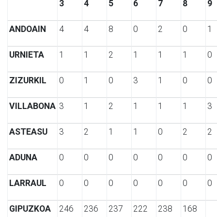
3
4
5
6
7
8
9
ANDOAIN
4
4
8
0
2
0
1
URNIETA
1
1
2
1
1
1
0
ZIZURKIL
0
1
0
3
1
0
0
VILLABONA
3
1
2
1
1
1
3
ASTEASU
3
2
1
1
0
2
2
ADUNA
0
0
0
0
0
0
0
LARRAUL
0
0
0
0
0
0
0
GIPUZKOA
246
236
237
222
238
168