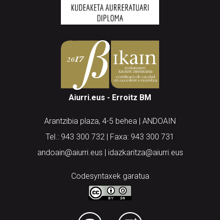
Aiurri.eus - Erroitz BM
Arantzibia plaza, 4-5 behea | ANDOAIN
Tel.: 943 300 732 | Faxa: 943 300 731
andoain@aiurri.eus | idazkaritza@aiurri.eus
Codesyntaxek garatua