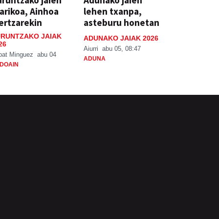
runtzako jaien
Adunako jaien
arikoa, Ainhoa
lehen txanpa,
ertzarekin
asteburu honetan
RUNTZAKO JAIAK
ADUNAKO JAIAK 2026
26
Aiurri
abu 05, 08:47
bat Minguez
abu 04
ADUNA
DOAIN