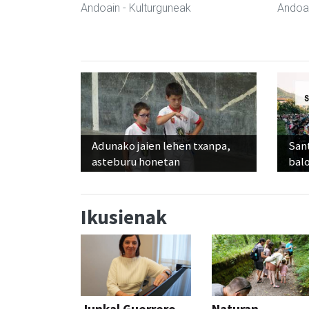
Andoain
- Kulturguneak
Andoa
Adunako jaien lehen txanpa,
Sant
asteburu honetan
balo
Ikusienak