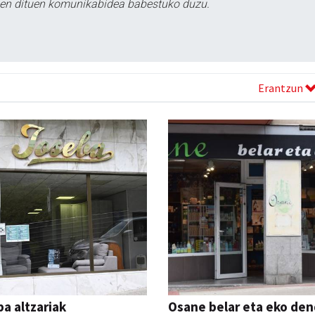
tzen dituen komunikabidea babestuko duzu.
Erantzun
a altzariak
Osane belar eta eko de