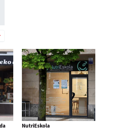
nda
NutriEskola