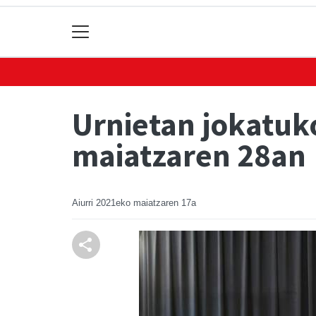
Urnietan jokatuk
maiatzaren 28an
Aiurri
2021eko maiatzaren 17a