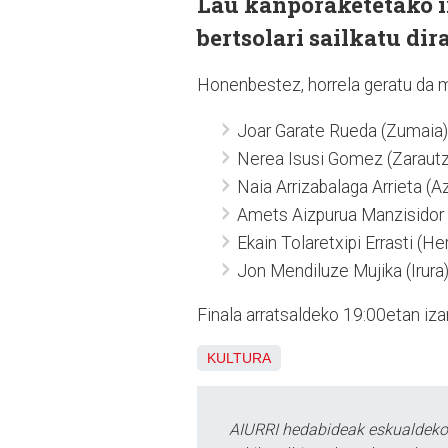
Lau kanporaketetako i
bertsolari sailkatu dir
Honenbestez, horrela geratu da m
Joar Garate Rueda (Zumaia)
Nerea Isusi Gomez (Zarautz
Naia Arrizabalaga Arrieta (Az
Amets Aizpurua Manzisidor 
Ekain Tolaretxipi Errasti (He
Jon Mendiluze Mujika (Irura
Finala arratsaldeko 19:00etan iza
KULTURA
AIURRI hedabideak eskualdeko n