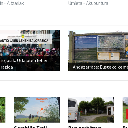
in
- Altzariak
Urnieta
- Akupuntura
io jaiak: Udalaren lehen
razioa
Andazarrate: Eusteko kem