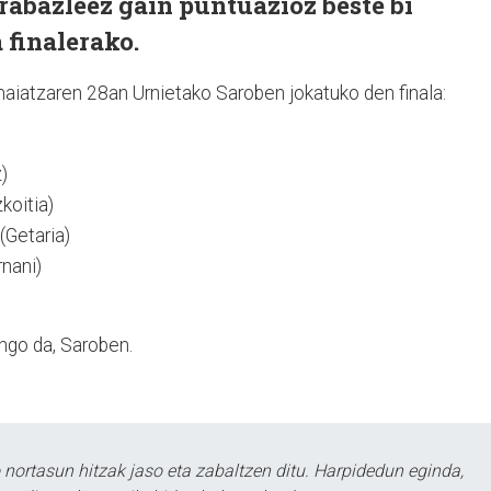
rabazleez gain puntuazioz beste bi
a finalerako.
aiatzaren 28an Urnietako Saroben jokatuko den finala:
)
koitia)
(Getaria)
rnani)
)
ngo da, Saroben.
ortasun hitzak jaso eta zabaltzen ditu. Harpidedun eginda,