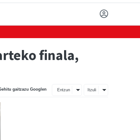
rteko finala,
Gehitu gaitzazu Googlen
Entzun
Itzuli