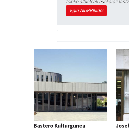
tokiko albisteak euskaraz lan
Egin AIURRIkide!
Bastero Kulturgunea
Joseb