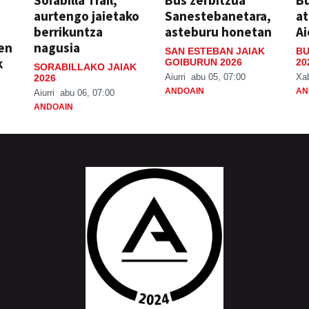
Sorabilla Trail,
Bus zerbitzua
Bu
aurtengo jaietako
Sanestebanetara,
at
berrikuntza
asteburu honetan
Ai
ien
nagusia
SAN ESTEBAN JAIAK
BU
k
GOIBURUN 2026
20
SORABILLAKO JAIAK
Aiurri
abu 05, 07:00
Xa
2026
ANDOAIN
AN
Aiurri
abu 06, 07:00
ANDOAIN