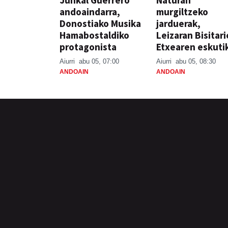
Junkal Guerrero
Naturan
andoaindarra,
murgiltzeko
Donostiako Musika
jarduerak,
Hamabostaldiko
Leizaran Bisitar
protagonista
Etxearen eskuti
Aiurri
abu 05, 07:00
Aiurri
abu 05, 08:30
ANDOAIN
ANDOAIN