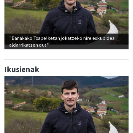
"Banakako Txapelketan jokatzeko nire eskubidea
aldarrikatzen dut"
Ikusienak