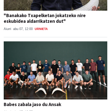
"Banakako Txapelketan jokatzeko nire
eskubidea aldarrikatzen dut"
Aiurri
abu 07, 12:00
URNIETA
Babes zabala jaso du Ansak