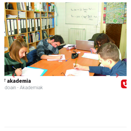
Previous
Next
Joxean harategia
Zizurkil
- Harategiak