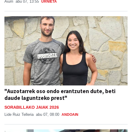
Aiurri
abu 07, 13:55
URNIETA
"Auzotarrek oso ondo erantzuten dute, beti
daude laguntzeko prest"
SORABILLAKO JAIAK 2026
Lide Ruiz Telleria
abu 07, 08:00
ANDOAIN