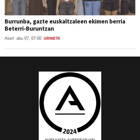
Burrunba, gazte euskaltzaleen ekimen berria
Beterri-Buruntzan
Aiurri
abu 07, 07:00
URNIETA