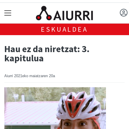
ESKUALDEA
Hau ez da niretzat: 3.
kapitulua
Aiurri
2021eko maiatzaren 20a