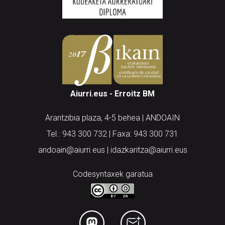
Aiurri.eus - Erroitz BM
Arantzibia plaza, 4-5 behea | ANDOAIN
Tel.: 943 300 732 | Faxa: 943 300 731
andoain@aiurri.eus | idazkaritza@aiurri.eus
Codesyntaxek garatua