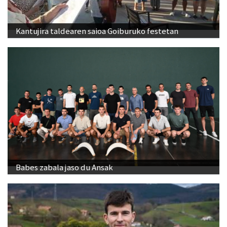
Kantujira taldearen saioa Goiburuko festetan
Babes zabala jaso du Ansak