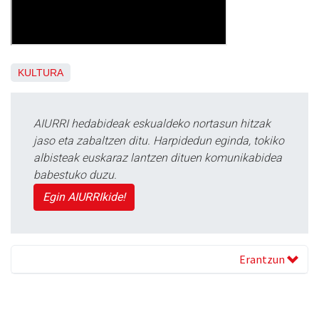
KULTURA
AIURRI hedabideak eskualdeko nortasun hitzak
jaso eta zabaltzen ditu. Harpidedun eginda, tokiko
albisteak euskaraz lantzen dituen komunikabidea
babestuko duzu.
Egin AIURRIkide!
Erantzun