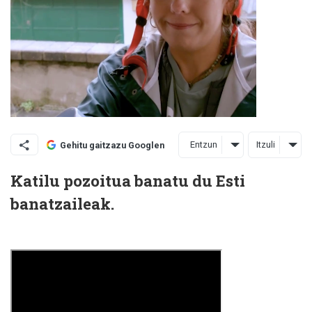
Entzun
Itzuli
Gehitu gaitzazu Googlen
Katilu pozoitua banatu du Esti
banatzaileak.