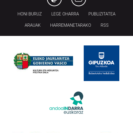
HONI BURUZ
LEGE OHARRA
PUBLIZITATEA
ARAUAK
HARREMANETARAKO
RSS