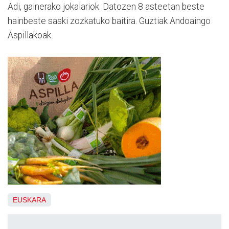
Adi, gainerako jokalariok. Datozen 8 asteetan beste
hainbeste saski zozkatuko baitira. Guztiak Andoaingo
Aspillakoak.
EUSKARA