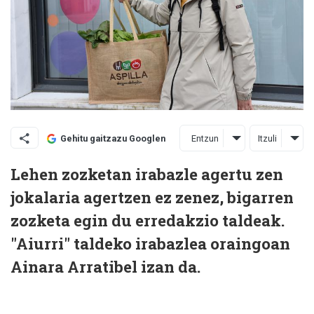
Entzun
Itzuli
Gehitu gaitzazu Googlen
Lehen zozketan irabazle agertu zen
jokalaria agertzen ez zenez, bigarren
zozketa egin du erredakzio taldeak.
"Aiurri" taldeko irabazlea oraingoan
Ainara Arratibel izan da.