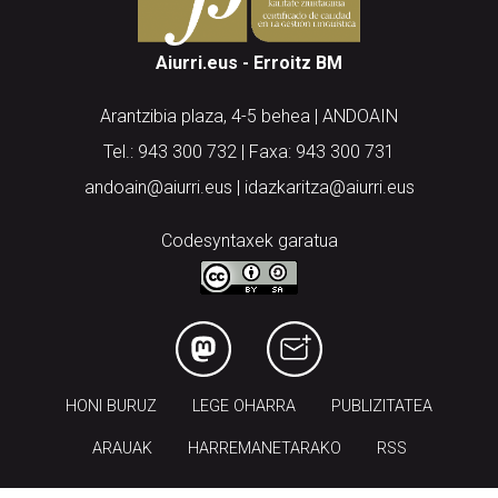
Aiurri.eus - Erroitz BM
Arantzibia plaza, 4-5 behea | ANDOAIN
Tel.: 943 300 732 | Faxa: 943 300 731
andoain@aiurri.eus | idazkaritza@aiurri.eus
Codesyntaxek garatua
HONI BURUZ
LEGE OHARRA
PUBLIZITATEA
ARAUAK
HARREMANETARAKO
RSS