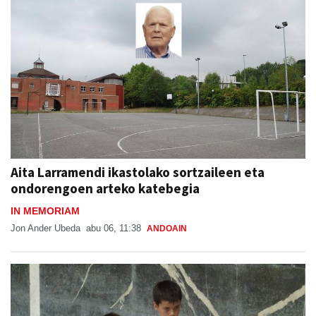
Aita Larramendi ikastolako sortzaileen eta
ondorengoen arteko katebegia
IN MEMORIAM
Jon Ander Ubeda
abu 06, 11:38
ANDOAIN