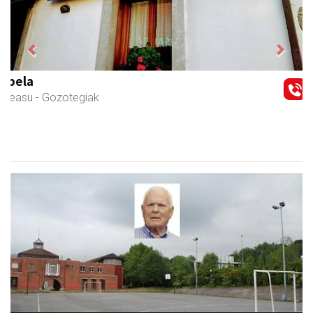
Previous
Next
Urrats inprimategia
Andoain
- Inprimategiak