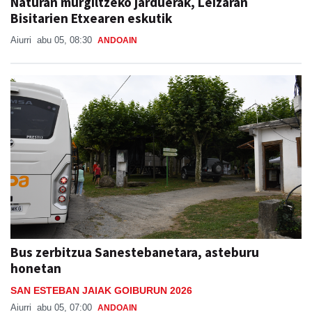
Naturan murgiltzeko jarduerak, Leizaran
Bisitarien Etxearen eskutik
Aiurri
abu 05, 08:30
ANDOAIN
Bus zerbitzua Sanestebanetara, asteburu
honetan
SAN ESTEBAN JAIAK GOIBURUN 2026
Aiurri
abu 05, 07:00
ANDOAIN