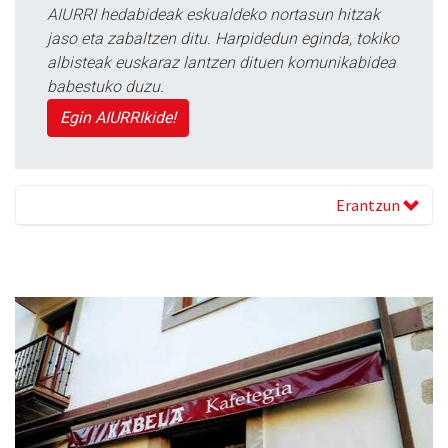
AIURRI hedabideak eskualdeko nortasun hitzak
jaso eta zabaltzen ditu. Harpidedun eginda, tokiko
albisteak euskaraz lantzen dituen komunikabidea
babestuko duzu.
Egin AIURRIkide!
Erantzun