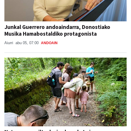
Junkal Guerrero andoaindarra, Donostiako
Musika Hamabostaldiko protagonista
Aiurri
abu 05, 07:00
ANDOAIN