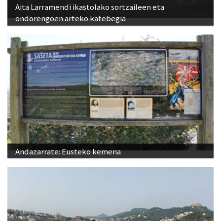
Aita Larramendi ikastolako sortzaileen eta
ondorengoen arteko katebegia
Andazarrate: Eusteko kemena