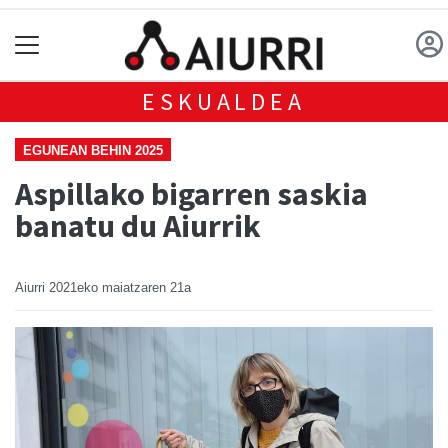
ESKUALDEA
EGUNEAN BEHIN 2025
Aspillako bigarren saskia
banatu du Aiurrik
Aiurri
2021eko maiatzaren 21a