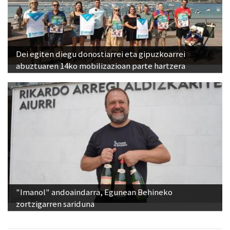
Dei egiten diegu donostiarrei eta gipuzkoarrei
abuztuaren 14ko mobilizazioan parte hartzera
"Imanol" andoaindarra, Egunean Behineko
zortzigarren sariduna