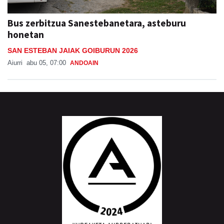
Bus zerbitzua Sanestebanetara, asteburu
honetan
SAN ESTEBAN JAIAK GOIBURUN 2026
Aiurri
abu 05, 07:00
ANDOAIN