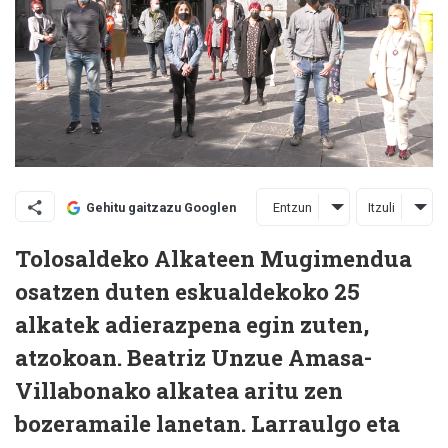
Entzun
Itzuli
Gehitu gaitzazu Googlen
Tolosaldeko Alkateen Mugimendua
osatzen duten eskualdekoko 25
alkatek adierazpena egin zuten,
atzokoan. Beatriz Unzue Amasa-
Villabonako alkatea aritu zen
bozeramaile lanetan. Larraulgo eta