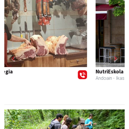
Previous
Next
NutriEskola
Andoain
- Ikasketak