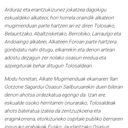
Arduraz eta erantzukizunez jokatzea dagokigu
eskualdeko alkateoi, hori horrela oraindik alkateon
mugimenduan parte hartzen ari ez diren Tolosako,
Belauntzako, Abaltzisketako, Berrobiko, Larraulgo eta
Andoaingo alkateei, Alkateen Foroan parte hartzera
gonbidatu nahi ditugu, elkarrekin eta denon artean
adostu dezagun zer nolako osasun eredua eta
azpiegiturak behar ditugun Tolosaldean.
Modu honetan, Alkate Mugimenduak ekainaren 9an
Gotzone Sagardui Osasun Sailburuarekin duen bileran
denon ahotsa ordezkatua egongo da. Izan ere,
eskualde osoko herritarren onurarako, Tolosaldeak
ahots bateratua izatea da zentzuzkoena eta
eraginkorrena, etorkizuneko ospitale publiko berriaren
inguruko erabakiak Eusko Jaurlaritzako Osasun