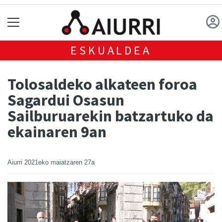
ESKUALDEA
Tolosaldeko alkateen foroa
Sagardui Osasun
Sailburuarekin batzartuko da
ekainaren 9an
Aiurri
2021eko maiatzaren 27a