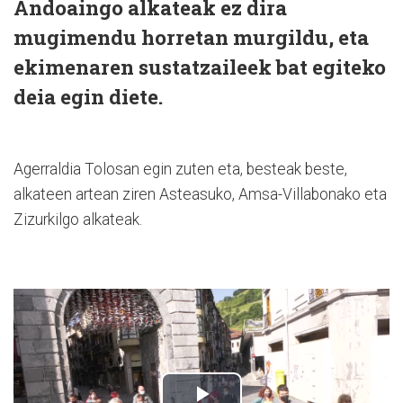
Andoaingo alkateak ez dira
mugimendu horretan murgildu, eta
ekimenaren sustatzaileek bat egiteko
deia egin diete.
Agerraldia Tolosan egin zuten eta, besteak beste,
alkateen artean ziren Asteasuko, Amsa-Villabonako eta
Zizurkilgo alkateak.