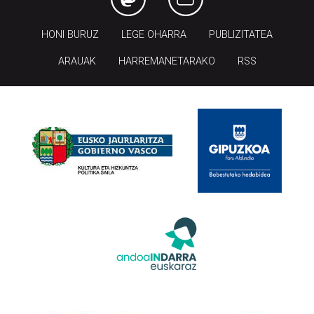
HONI BURUZ
LEGE OHARRA
PUBLIZITATEA
ARAUAK
HARREMANETARAKO
RSS