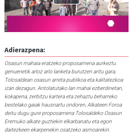
Adierazpena:
Osasun mahaia eratzeko proposamena aurkeztu
genuenetik arloz arlo lanketa burutzen aritu gara,
Tolosaldean osasun arreta publikoa eta kalitatezkoa
izan dezagun. Antolatutako lan mahai ezberdinetan,
kokapena, zerbitzu kartera eta zehaztu beharreko
bestelako gaiak hausnartu ondoren, Alkateen Foroa
deitu dugu gure proposamena Tolosaldeko Osasun
Eremuko alkate guztiekin elkarbanatu eta egon
daitezkeen ekarpenekin osatzeko asmoarekin.