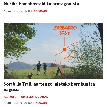
Musika Hamabostaldiko protagonista
Aiurri
abu 05, 07:00
ANDOAIN
Sorabilla Trail, aurtengo jaietako berrikuntza
nagusia
SORABILLAKO JAIAK 2026
Aiurri
abu 06, 07:00
ANDOAIN