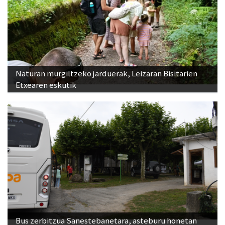
Naturan murgiltzeko jarduerak, Leizaran Bisitarien
Etxearen eskutik
Bus zerbitzua Sanestebanetara, asteburu honetan