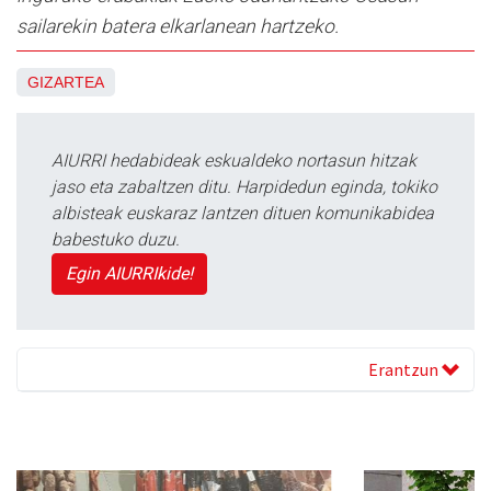
sailarekin batera elkarlanean hartzeko.
GIZARTEA
AIURRI hedabideak eskualdeko nortasun hitzak
jaso eta zabaltzen ditu. Harpidedun eginda, tokiko
albisteak euskaraz lantzen dituen komunikabidea
babestuko duzu.
Egin AIURRIkide!
Erantzun