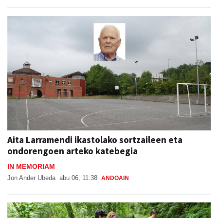
Aita Larramendi ikastolako sortzaileen eta
ondorengoen arteko katebegia
IN MEMORIAM
Jon Ander Ubeda
abu 06, 11:38
ANDOAIN