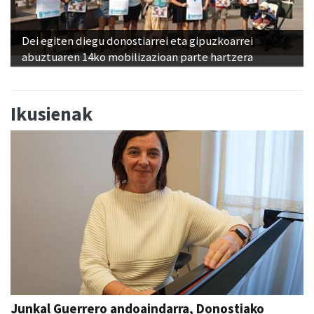
Dei egiten diegu donostiarrei eta gipuzkoarrei
abuztuaren 14ko mobilizazioan parte hartzera
Ikusienak
Junkal Guerrero andoaindarra, Donostiako