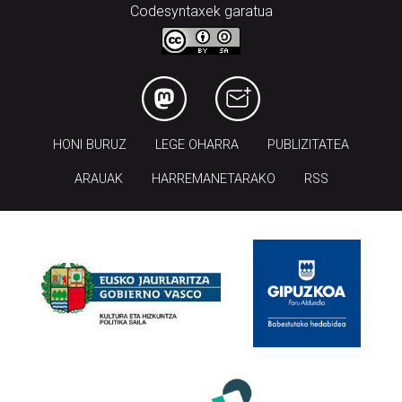
Codesyntaxek garatua
HONI BURUZ
LEGE OHARRA
PUBLIZITATEA
ARAUAK
HARREMANETARAKO
RSS