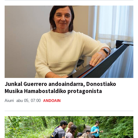
Junkal Guerrero andoaindarra, Donostiako
Musika Hamabostaldiko protagonista
Aiurri
abu 05, 07:00
ANDOAIN