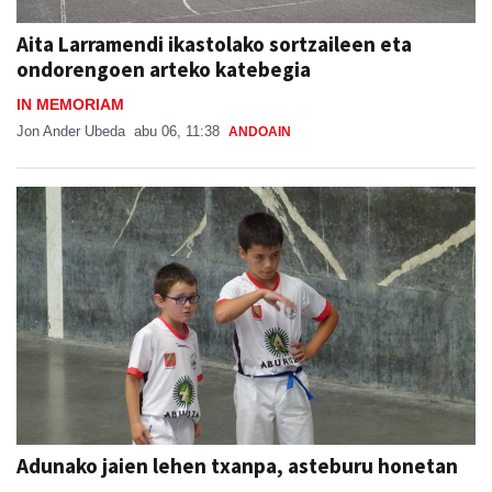
Aita Larramendi ikastolako sortzaileen eta
ondorengoen arteko katebegia
IN MEMORIAM
Jon Ander Ubeda
abu 06, 11:38
ANDOAIN
Adunako jaien lehen txanpa, asteburu honetan