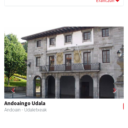
Erantzun
Previous
Next
Andoaingo Udala
Andoain
- Udaletxeak