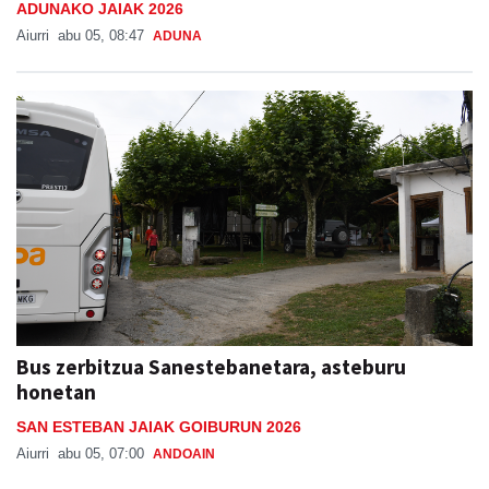
ADUNAKO JAIAK 2026
Aiurri
abu 05, 08:47
ADUNA
Bus zerbitzua Sanestebanetara, asteburu
honetan
SAN ESTEBAN JAIAK GOIBURUN 2026
Aiurri
abu 05, 07:00
ANDOAIN