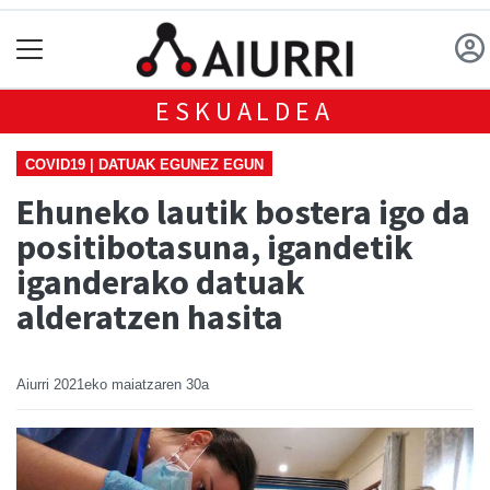
ESKUALDEA
COVID19 | DATUAK EGUNEZ EGUN
Ehuneko lautik bostera igo da
positibotasuna, igandetik
iganderako datuak
alderatzen hasita
Aiurri
2021eko maiatzaren 30a