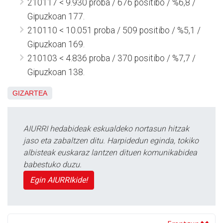
210117 < 9.930 proba / 676 positibo / %6,8 /
Gipuzkoan 177.
210110 < 10.051 proba / 509 positibo / %5,1 /
Gipuzkoan 169.
210103 < 4.836 proba / 370 positibo / %7,7 /
Gipuzkoan 138.
GIZARTEA
AIURRI hedabideak eskualdeko nortasun hitzak
jaso eta zabaltzen ditu. Harpidedun eginda, tokiko
albisteak euskaraz lantzen dituen komunikabidea
babestuko duzu.
Egin AIURRIkide!