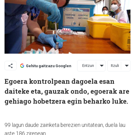
Entzun
Itzuli
Gehitu gaitzazu Googlen
Egoera kontrolpean dagoela esan
daiteke eta, gauzak ondo, egoerak are
gehiago hobetzera egin beharko luke.
99 lagun daude zainketa berezien unitatean, duela lau
aste 186 zirenean.