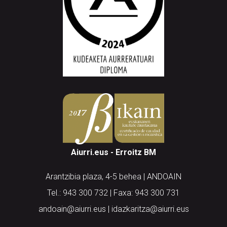
Aiurri.eus - Erroitz BM
Arantzibia plaza, 4-5 behea | ANDOAIN
Tel.: 943 300 732 | Faxa: 943 300 731
andoain@aiurri.eus | idazkaritza@aiurri.eus