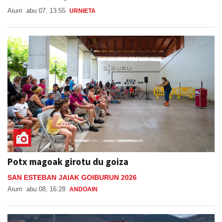
Aiurri
abu 07, 13:55
URNIETA
Potx magoak girotu du goiza
SAN ESTEBAN JAIAK GOIBURUN 2026
Aiurri
abu 08, 16:28
ANDOAIN