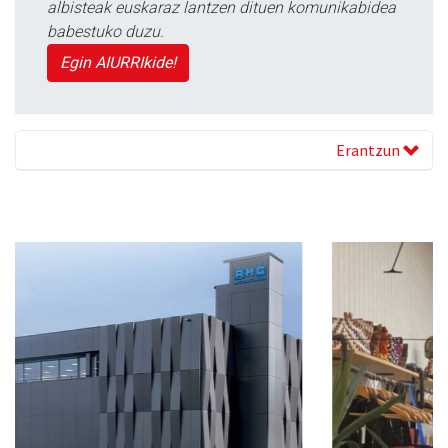
albisteak euskaraz lantzen dituen komunikabidea
babestuko duzu.
Egin AIURRIkide!
Erantzun