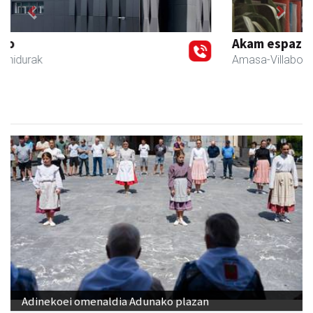
Previous
Next
Akam espazioa
Amasa-Villabona
- Arropa-dendak
Adinekoei omenaldia Adunako plazan