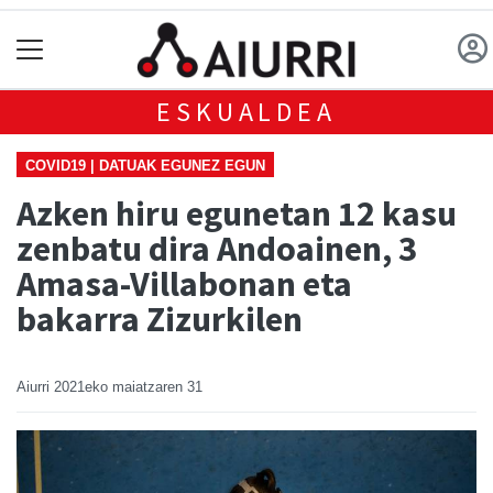
ESKUALDEA
COVID19 | DATUAK EGUNEZ EGUN
Azken hiru egunetan 12 kasu
zenbatu dira Andoainen, 3
Amasa-Villabonan eta
bakarra Zizurkilen
Aiurri
2021eko maiatzaren 31