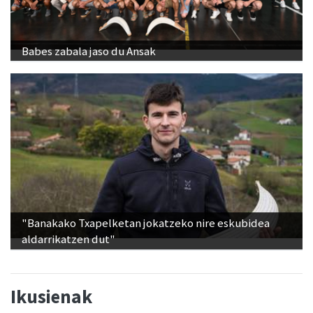
Babes zabala jaso du Ansak
"Banakako Txapelketan jokatzeko nire eskubidea
aldarrikatzen dut"
Ikusienak