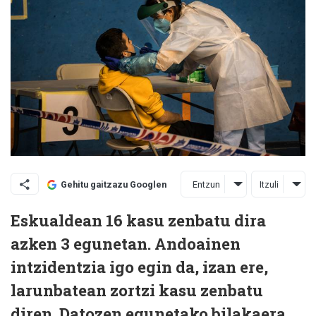
Entzun
Itzuli
Gehitu gaitzazu Googlen
Eskualdean 16 kasu zenbatu dira
azken 3 egunetan. Andoainen
intzidentzia igo egin da, izan ere,
larunbatean zortzi kasu zenbatu
diren. Datozen egunetako bilakaera