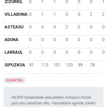
ZIZURKIL
0
1
1
0
0
0
1
VILLABONA
0
1
1
0
0
2
2
ASTEASU
0
0
0
2
0
0
0
ADUNA
0
0
0
0
0
0
0
LARRAUL
0
0
0
0
0
0
0
GIPUZKOA
91
113
101
133
99
78
GIZARTEA
AIURRI hedabideak eskualdeko nortasun hitzak
jaso eta zabaltzen ditu. Harpidedun eginda, tokiko