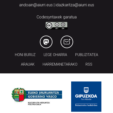
andoain@aiurri.eus | idazkaritza@aiurri.eus
Codesyntaxek garatua
HONI BURUZ
LEGE OHARRA
PUBLIZITATEA
ARAUAK
HARREMANETARAKO
RSS