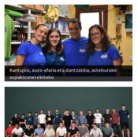
Kantujira, auzo-afaria eta dantzaldia, asteburuko
ospakizunei ekiteko