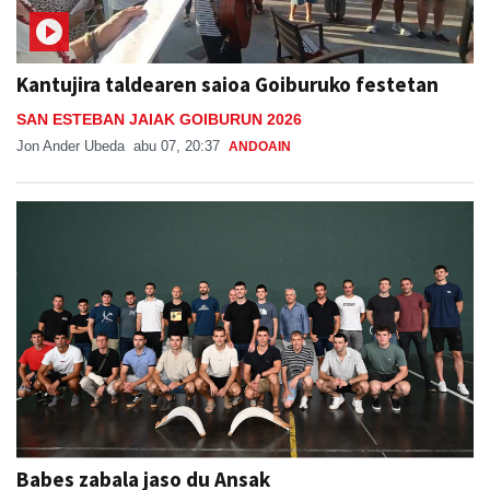
Kantujira taldearen saioa Goiburuko festetan
SAN ESTEBAN JAIAK GOIBURUN 2026
Jon Ander Ubeda
abu 07, 20:37
ANDOAIN
Babes zabala jaso du Ansak