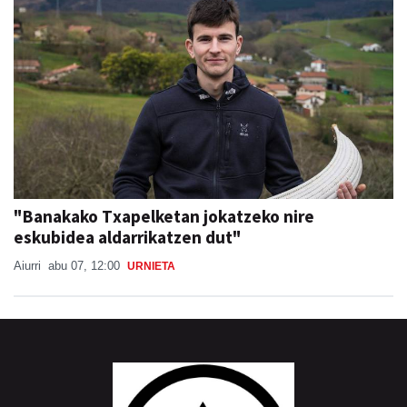
"Banakako Txapelketan jokatzeko nire
eskubidea aldarrikatzen dut"
Aiurri
abu 07, 12:00
URNIETA