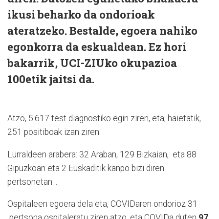
ikusi beharko da ondorioak
ateratzeko. Bestalde, egoera nahiko
egonkorra da eskualdean. Ez hori
bakarrik, UCI-ZIUko okupazioa
100etik jaitsi da.
Atzo, 5.617 test diagnostiko egin ziren, eta, haietatik,
251 positiboak izan ziren.
Lurraldeen arabera: 32 Araban, 129 Bizkaian, eta 88
Gipuzkoan eta 2 Euskaditik kanpo bizi diren
pertsonetan. .
Ospitaleen egoera dela eta, COVIDaren ondorioz 31
pertsona ospitaleratu ziren atzo, eta COVIDa duten
97