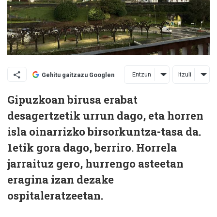
Entzun
Itzuli
Gehitu gaitzazu Googlen
Gipuzkoan birusa erabat
desagertzetik urrun dago, eta horren
isla oinarrizko birsorkuntza-tasa da.
1etik gora dago, berriro. Horrela
jarraituz gero, hurrengo asteetan
eragina izan dezake
ospitaleratzeetan.