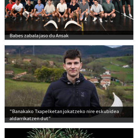
Babes zabala jaso du Ansak
"Banakako Txapelketan jokatzeko nire eskubidea
aldarrikatzen dut"