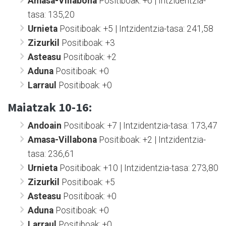
Amasa-Villabona
Positiboak: +6 | Intzidentzia-
tasa: 135,20
Urnieta
Positiboak: +5 | Intzidentzia-tasa: 241,58
Zizurkil
Positiboak: +3
Asteasu
Positiboak: +2
Aduna
Positiboak: +0
Larraul
Positiboak: +0
Maiatzak 10-16:
Andoain
Positiboak: +7 | Intzidentzia-tasa: 173,47
Amasa-Villabona
Positiboak: +2 | Intzidentzia-
tasa: 236,61
Urnieta
Positiboak: +10 | Intzidentzia-tasa: 273,80
Zizurkil
Positiboak: +5
Asteasu
Positiboak: +0
Aduna
Positiboak: +0
Larraul
Positiboak: +0