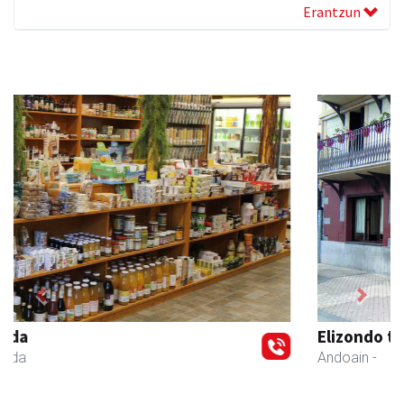
Erantzun
Previous
Next
Elizondo taberna
Andoain
-