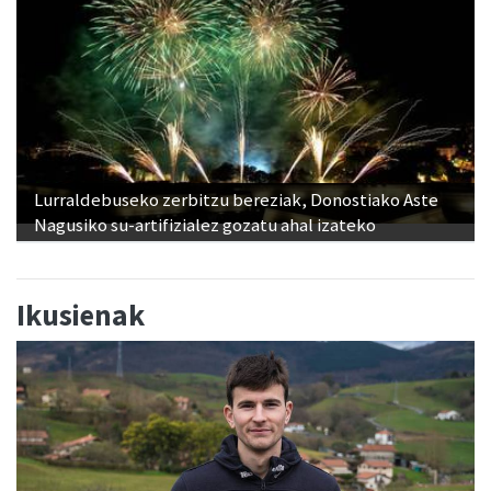
Lurraldebuseko zerbitzu bereziak, Donostiako Aste
Nagusiko su-artifizialez gozatu ahal izateko
Ikusienak