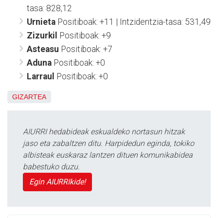
tasa: 828,12
Urnieta
Positiboak: +11 | Intzidentzia-tasa: 531,49
Zizurkil
Positiboak: +9
Asteasu
Positiboak: +7
Aduna
Positiboak: +0
Larraul
Positiboak: +0
GIZARTEA
AIURRI hedabideak eskualdeko nortasun hitzak
jaso eta zabaltzen ditu. Harpidedun eginda, tokiko
albisteak euskaraz lantzen dituen komunikabidea
babestuko duzu.
Egin AIURRIkide!