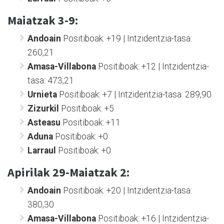
Maiatzak 3-9:
Andoain
Positiboak: +19 | Intzidentzia-tasa:
260,21
Amasa-Villabona
Positiboak: +12 | Intzidentzia-
tasa: 473,21
Urnieta
Positiboak: +7 | Intzidentzia-tasa: 289,90
Zizurkil
Positiboak: +5
Asteasu
Positiboak: +11
Aduna
Positiboak: +0
Larraul
Positiboak: +0
Apirilak 29-Maiatzak 2:
Andoain
Positiboak: +20 | Intzidentzia-tasa:
380,30
Amasa-Villabona
Positiboak: +16 | Intzidentzia-