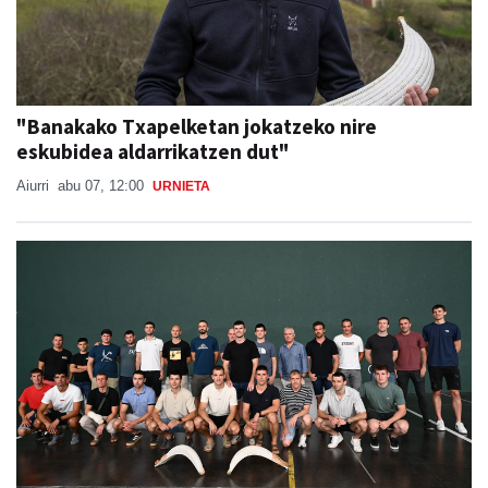
"Banakako Txapelketan jokatzeko nire
eskubidea aldarrikatzen dut"
Aiurri
abu 07, 12:00
URNIETA