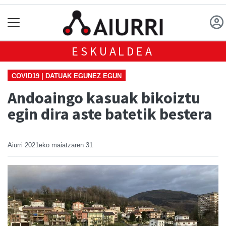
ESKUALDEA
COVID19 | DATUAK EGUNEZ EGUN
Andoaingo kasuak bikoiztu
egin dira aste batetik bestera
Aiurri
2021eko maiatzaren 31