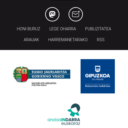
HONI BURUZ
LEGE OHARRA
PUBLIZITATEA
ARAUAK
HARREMANETARAKO
RSS