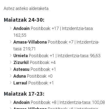
Astez asteko alderaketa.
Maiatzak 24-30:
Andoain
Positiboak: +17 | Intzidentzia-tasa:
162,55
Amasa-Villabona
Positiboak: +7 | Intzidentzia-
tasa: 219,71
Urnieta
Positiboak: +1 | Intzidentzia-tasa: 96,63
Zizurkil
Positiboak: +4
Asteasu
Positiboak: +1
Aduna
Positiboak: +0
Larraul
Positiboak: +1
Maiatzak 17-23:
Andoain
Positiboak: +8 | Intzidentzia-tasa: 100,08