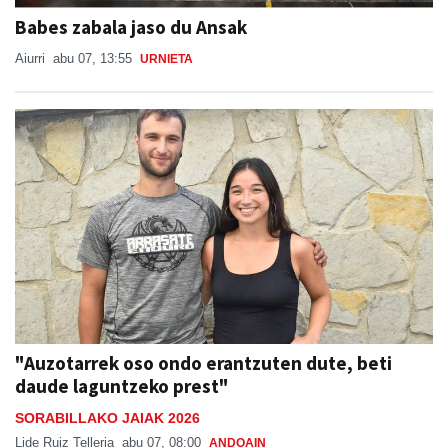
Babes zabala jaso du Ansak
Aiurri
abu 07, 13:55
URNIETA
"Auzotarrek oso ondo erantzuten dute, beti
daude laguntzeko prest"
SORABILLAKO JAIAK 2026
Lide Ruiz Telleria
abu 07, 08:00
ANDOAIN