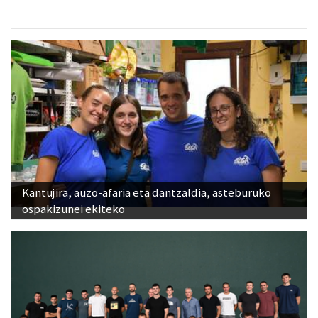
Kantujira, auzo-afaria eta dantzaldia, asteburuko
ospakizunei ekiteko