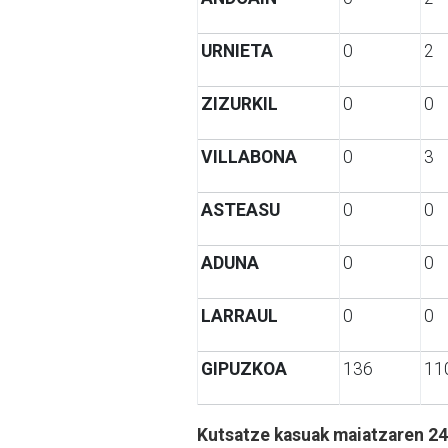
URNIETA
0
2
ZIZURKIL
0
0
VILLABONA
0
3
ASTEASU
0
0
ADUNA
0
0
LARRAUL
0
0
GIPUZKOA
136
11
Kutsatze kasuak maiatzaren 24