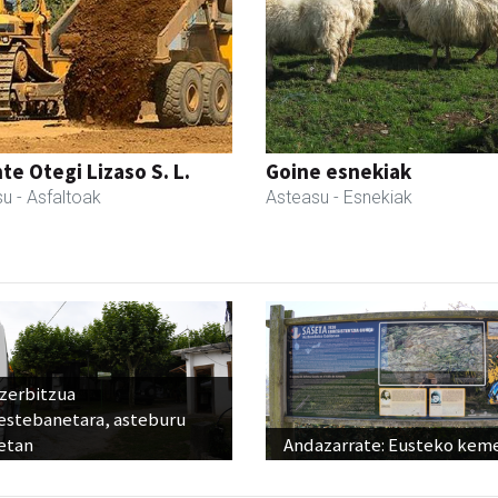
te Otegi Lizaso S. L.
Goine esnekiak
su
- Asfaltoak
Asteasu
- Esnekiak
 zerbitzua
estebanetara, asteburu
etan
Andazarrate: Eusteko kem