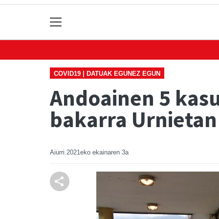
COVID19 | DATUAK EGUNEZ EGUN
Andoainen 5 kasu
bakarra Urnietan
Aiurri
2021eko ekainaren 3a