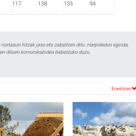
117
138
133
94
ortasun hitzak jaso eta zabaltzen ditu. Harpidedun eginda,
tzen dituen komunikabidea babestuko duzu.
Erantzun