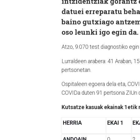
intzidentziak gorantz 
datuei erreparatu beha
baino gutxiago antzem
oso leunki igo egin da.
Atzo, 9.070 test diagnostiko egin z
Lurraldeen arabera: 41 Araban, 15
pertsonetan.
Ospitaleen egoera dela eta, COVI
COVIDa duten 91 pertsona ZIUn 
Kutsatze kasuak ekainak 1etik 
HERRIA
EKAI 1
EK
ANDOAIN
0
2