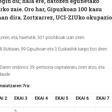
egin du; hala ere, datozen egunetako
rko zaie. Oro har, Gipuzkoan 100 kasu
an dira. Zortxarrez, UCI-ZIUko okupazi
iren, eta, haietatik, 301 positiboak izan ziren.
8 Bizkaian, 99 Gipuzkoan eta 3 Euskaditik kanpo bizi diren
Daren ondorioz 39 pertsona ospitaleratu ziren atzo, eta
daude.
maiatzaren 7ra:
AI 2
EKAI 3
EKAI 4
EKAI 5
EKAI 6
EKAI 7
5