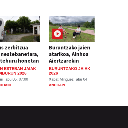
s zerbitzua
Buruntzako jaien
anestebanetara,
atarikoa, Ainhoa
steburu honetan
Aiertzarekin
N ESTEBAN JAIAK
BURUNTZAKO JAIAK
IBURUN 2026
2026
rri
abu 05, 07:00
Xabat Minguez
abu 04
DOAIN
ANDOAIN