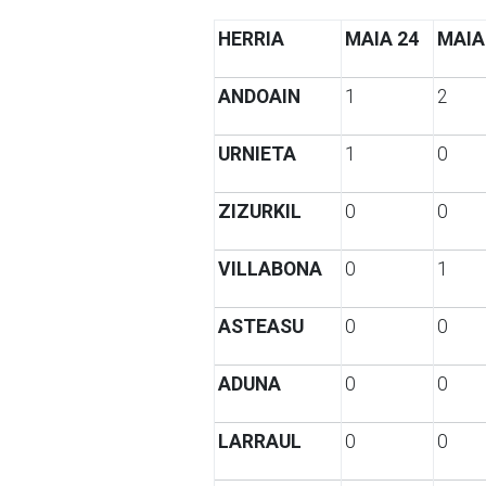
HERRIA
MAIA 24
MAIA
ANDOAIN
1
2
URNIETA
1
0
ZIZURKIL
0
0
VILLABONA
0
1
ASTEASU
0
0
ADUNA
0
0
LARRAUL
0
0