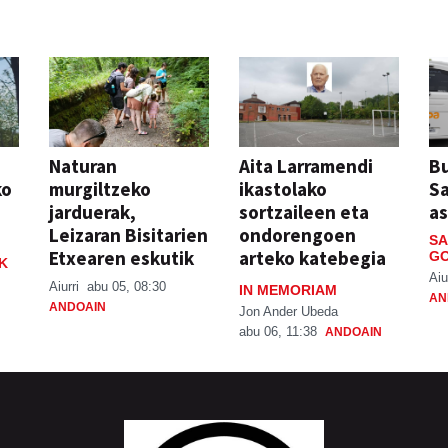
Naturan
Aita Larramendi
Bu
ko
murgiltzeko
ikastolako
S
jarduerak,
sortzaileen eta
a
Leizaran Bisitarien
ondorengoen
SA
Etxearen eskutik
arteko katebegia
GO
K
Aiu
Aiurri
abu 05, 08:30
IN MEMORIAM
AN
ANDOAIN
Jon Ander Ubeda
abu 06, 11:38
ANDOAIN