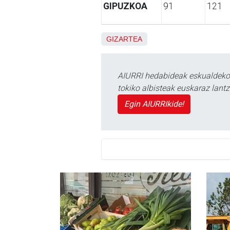
GIPUZKOA
91
121
GIZARTEA
AIURRI hedabideak eskualdeko n
tokiko albisteak euskaraz lan
Egin AIURRIkide!