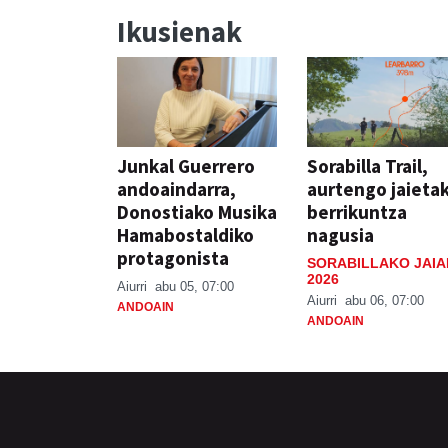
Ikusienak
Junkal Guerrero
Sorabilla Trail,
andoaindarra,
aurtengo jaieta
Donostiako Musika
berrikuntza
Hamabostaldiko
nagusia
protagonista
SORABILLAKO JAIA
2026
Aiurri
abu 05, 07:00
Aiurri
abu 06, 07:00
ANDOAIN
ANDOAIN