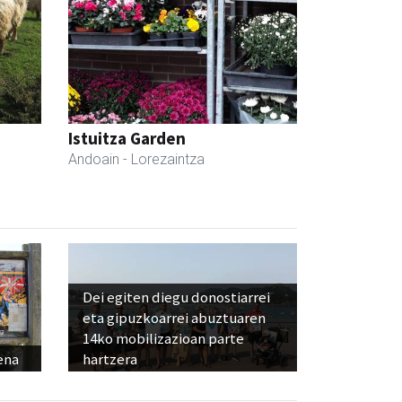
Istuitza Garden
Andoain
- Lorezaintza
Dei egiten diegu donostiarrei
eta gipuzkoarrei abuztuaren
14ko mobilizazioan parte
ena
hartzera