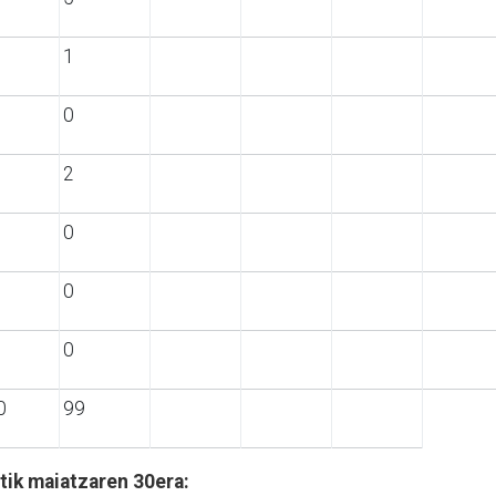
1
0
2
0
0
0
0
99
tik maiatzaren 30era: