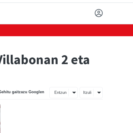
illabonan 2 eta
Gehitu gaitzazu Googlen
Entzun
Itzuli