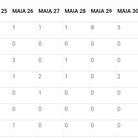
 25
MAIA 26
MAIA 27
MAIA 28
MAIA 29
MAIA 3
1
1
1
8
3
0
0
0
0
0
3
0
1
0
0
1
2
1
0
2
0
1
0
0
0
0
0
0
0
0
1
0
0
0
0