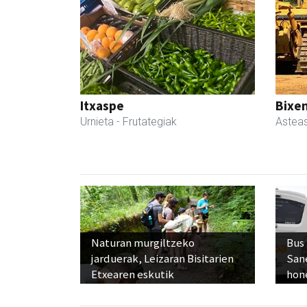
Itxaspe
Bixen
Urnieta
- Frutategiak
Astea
Naturan murgiltzeko
Bus
jarduerak, Leizaran Bisitarien
San
Etxearen eskutik
hon