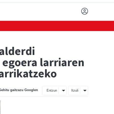
alderdi
 egoera larriaren
arrikatzeko
Gehitu gaitzazu Googlen
Entzun
Itzuli