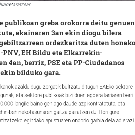
lkarretaratzean
re publikoan greba orokorra deitu genuen
uta, ekainaren 3an ekin diogu bilera
egebiltzarrean ordezkaritza duten honak
J-PNV, EH Bildu eta Elkarrekin-
n 4an, berriz, PSE eta PP-Ciudadanos
ekin bilduko gara.
kariok azaldu dugu zergatik bultzatu ditugun EAEko sektore
unak, eta sektore publikoak bizi duen egoera larriaren berri
0.000 langile baino gehiago daude azpikontratatuta, eta
ehin-behinekotasunaren gaitza pairatzen du. Hori gure
atizatzeko egindako apustuaren ondorio garbia dela adierazi