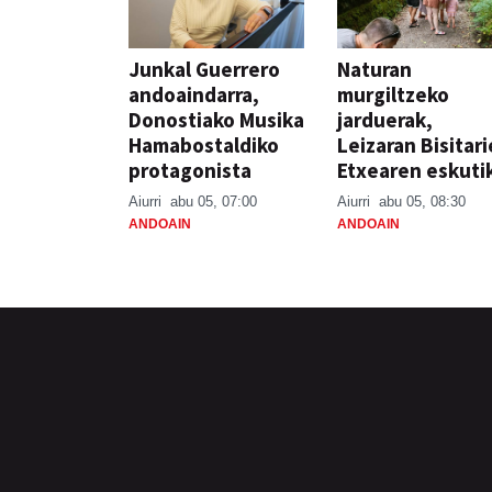
Junkal Guerrero
Naturan
andoaindarra,
murgiltzeko
Donostiako Musika
jarduerak,
Hamabostaldiko
Leizaran Bisitar
protagonista
Etxearen eskuti
Aiurri
abu 05, 07:00
Aiurri
abu 05, 08:30
ANDOAIN
ANDOAIN