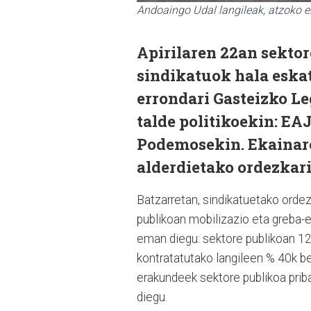
Andoaingo Udal langileak, atzoko e
Apirilaren 22an sekto
sindikatuok hala eskat
errondari Gasteizko L
talde politikoekin: EA
Podemosekin. Ekainare
alderdietako ordezkari
Batzarretan, sindikatuetako ordez
publikoan mobilizazio eta greba-eg
eman diegu: sektore publikoan 12
kontratatutako langileen % 40k b
erakundeek sektore publikoa prib
diegu.