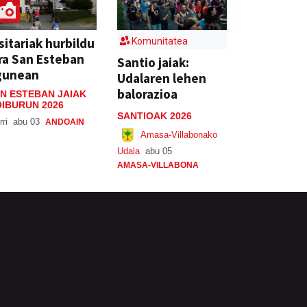
sitariak hurbildu
Komunitatea
ra San Esteban
Santio jaiak:
gunean
Udalaren lehen
balorazioa
N ESTEBAN JAIAK
IBURUN 2026
SANTIOAK 2026
rri
abu 03
ANDOAIN
Amasa-Villabonako
Udala
abu 05
AMASA-VILLABONA