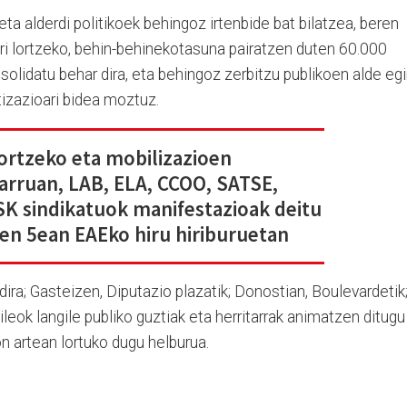
a alderdi politikoek behingoz irtenbide bat bilatzea, beren
ri lortzeko, behin-behinekotasuna pairatzen duten 60.000
solidatu behar dira, eta behingoz zerbitzu publikoen alde egi
tizazioari bidea moztuz.
ortzeko eta mobilizazioen
arruan, LAB, ELA, CCOO, SATSE,
SK sindikatuok manifestazioak deitu
en 5ean EAEko hiru hiriburuetan
ra; Gasteizen, Diputazio plazatik; Donostian, Boulevardetik
aileok langile publiko guztiak eta herritarrak animatzen ditugu
on artean lortuko dugu helburua.