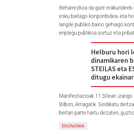
Beharrezkoa da gure erakundeek et
esku baitago konponbidea, eta ho
langile publiko baino gehiago kont
enplegu publikoa sortuz eta priba
Helburu hori l
dinamikaren b
STEILAS eta E
ditugu ekainar
Manifestazioak 11:30ean izango di
Bilbon, Arriagatik. Sindikatu deitz
bertan parte hartu dezaten; guzti
EKONOMIA