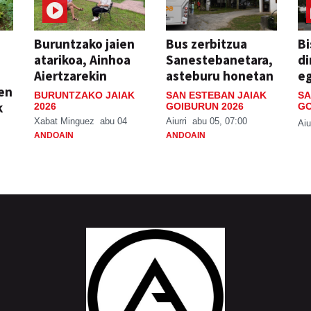
Buruntzako jaien
Bus zerbitzua
Bi
atarikoa, Ainhoa
Sanestebanetara,
di
Aiertzarekin
asteburu honetan
e
ien
BURUNTZAKO JAIAK
SAN ESTEBAN JAIAK
SA
k
2026
GOIBURUN 2026
GO
Xabat Minguez
abu 04
Aiurri
abu 05, 07:00
Aiu
ANDOAIN
ANDOAIN