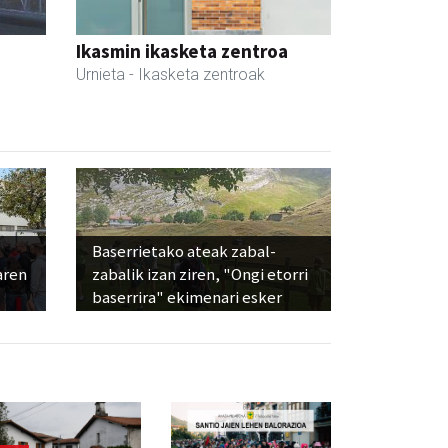
Ikasmin ikasketa zentroa
Urnieta
- Ikasketa zentroak
Baserrietako ateak zabal-
aren
zabalik izan ziren, "Ongi etorri
baserrira" ekimenari esker