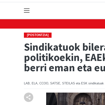
[POSTONTZIA]
Sindikatuok biler
politikoekin, EAE
berri eman eta e
LAB, ELA, CCOO, SATSE, STEILAS eta ESK sindikatuak