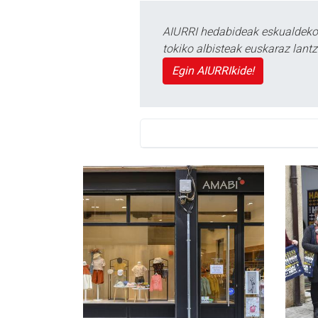
AIURRI hedabideak eskualdeko n
tokiko albisteak euskaraz lan
Egin AIURRIkide!