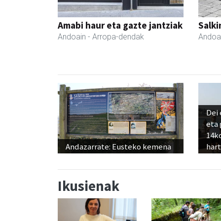
Amabi haur eta gazte jantziak
Salki
Andoain
- Arropa-dendak
Andoa
Dei 
eta
14ko
Andazarrate: Eusteko kemena
har
Ikusienak