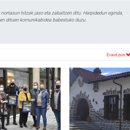
ortasun hitzak jaso eta zabaltzen ditu. Harpidedun eginda,
tzen dituen komunikabidea babestuko duzu.
Erantzun