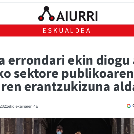
ESKUALDEA
a errondari ekin diogu 
ko sektore publikoaren
uren erantzukizuna ald
2021eko ekainaren 4a