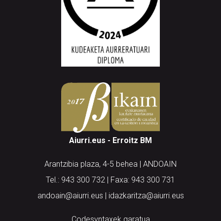
Aiurri.eus - Erroitz BM
Arantzibia plaza, 4-5 behea | ANDOAIN
Tel.: 943 300 732 | Faxa: 943 300 731
andoain@aiurri.eus | idazkaritza@aiurri.eus
Codesyntaxek garatua