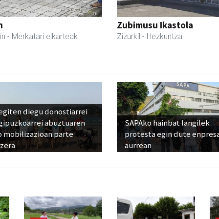
n
Zubimusu Ikastola
in
- Merkatari elkarteak
Zizurkil
- Hezkuntza
egiten diegu donostiarrei
 gipuzkoarrei abuztuaren
SAPAko hainbat langilek
 mobilizazioan parte
protesta egin dute enpres
tzera
aurrean