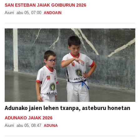
SAN ESTEBAN JAIAK GOIBURUN 2026
Aiurri
abu 05, 07:00
ANDOAIN
Adunako jaien lehen txanpa, asteburu honetan
ADUNAKO JAIAK 2026
Aiurri
abu 05, 08:47
ADUNA