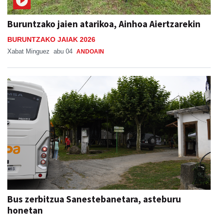
Buruntzako jaien atarikoa, Ainhoa Aiertzarekin
BURUNTZAKO JAIAK 2026
Xabat Minguez
abu 04
ANDOAIN
Bus zerbitzua Sanestebanetara, asteburu
honetan