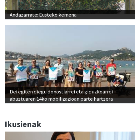
Andazarrate: Eusteko kemena
Dei egiten diegu donostiarrei eta gipuzkoarrei
abuztuaren 14ko mobilizazioan parte hartzera
Ikusienak