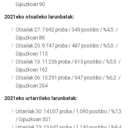
Gipuzkoan 90
2021eko otsaileko larunbatak:
Otsailak 27: 7.692 proba / 349 positibo / %4,5 /
Gipuzkoan 86
Otsailak 20: 9.747 proba / 487 positibo / %5,0 /
Gipuzkoan 113
Otsailak 13: 11.236 proba / 613 positibo / %5,5 /
Gipuzkoan 162
Otsailak 06: 15.291 proba / 947 positibo / %6,2 /
Gipuzkoan 264
2021eko urtarrileko larunbatak:
Urtarrilak 30: 14.057 proba / 1.090 positibo / %7,3
/ Gipuzkoan 301
Urtarrilak 23: 13.642 proba / 1.140 positibo / %8,4