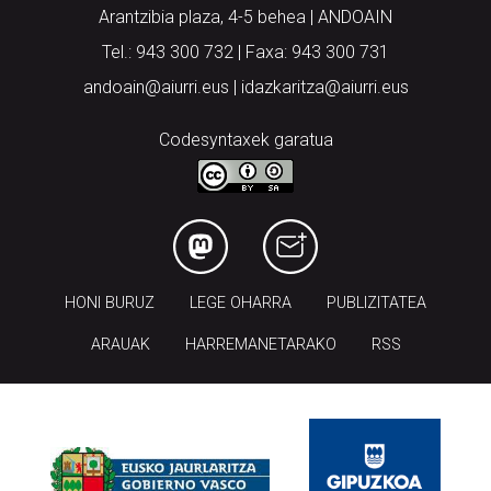
Arantzibia plaza, 4-5 behea | ANDOAIN
Tel.: 943 300 732 | Faxa: 943 300 731
andoain@aiurri.eus | idazkaritza@aiurri.eus
Codesyntaxek garatua
HONI BURUZ
LEGE OHARRA
PUBLIZITATEA
ARAUAK
HARREMANETARAKO
RSS