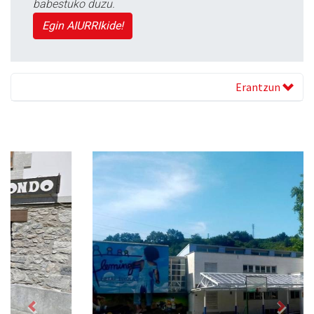
babestuko duzu.
Egin AIURRIkide!
Erantzun