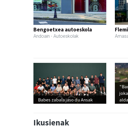
Bengoetxea autoeskola
Flemi
Andoain
- Autoeskolak
Amasa
"Ba
jok
Babes zabala jaso du Ansak
alda
Ikusienak