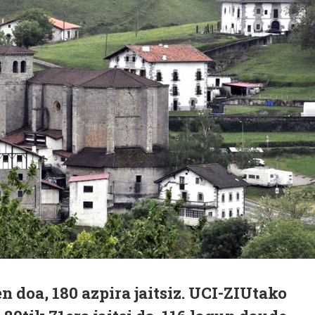
en doa, 180 azpira jaitsiz. UCI-ZIUtako