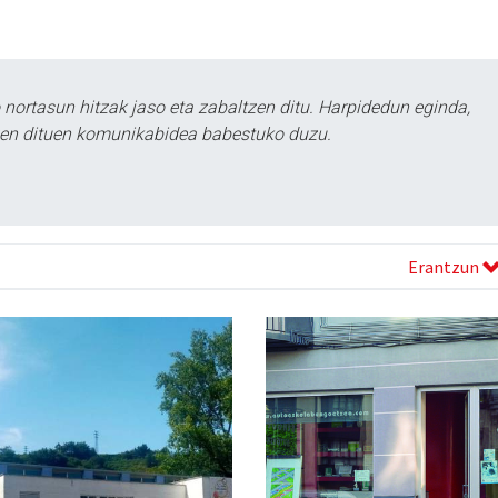
ortasun hitzak jaso eta zabaltzen ditu. Harpidedun eginda,
tzen dituen komunikabidea babestuko duzu.
Erantzun