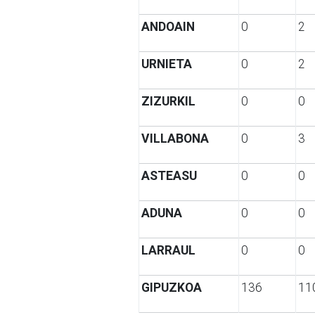
ANDOAIN
0
2
URNIETA
0
2
ZIZURKIL
0
0
VILLABONA
0
3
ASTEASU
0
0
ADUNA
0
0
LARRAUL
0
0
GIPUZKOA
136
11