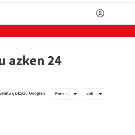
tu azken 24
Gehitu gaitzazu Googlen
Entzun
Itzuli