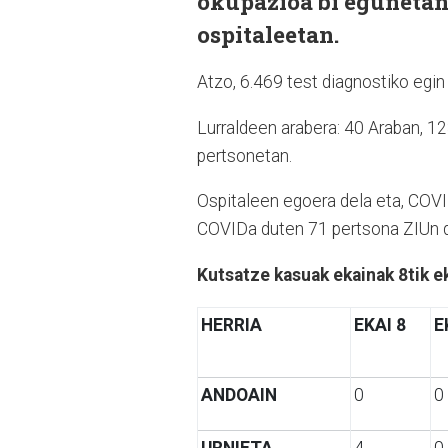
okupazioa bi egunetan 
ospitaleetan.
Atzo, 6.469 test diagnostiko egin z
Lurraldeen arabera: 40 Araban, 12
pertsonetan.
Ospitaleen egoera dela eta, COVI
COVIDa duten 71 pertsona ZIUn 
Kutsatze kasuak ekainak 8tik e
HERRIA
EKAI 8
E
ANDOAIN
0
0
URNIETA
4
0