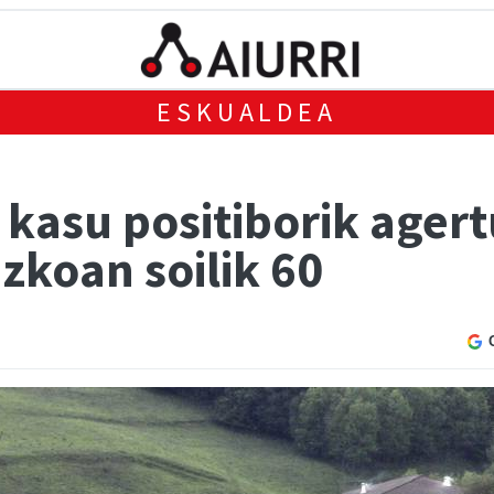
ESKUALDEA
 kasu positiborik ager
zkoan soilik 60