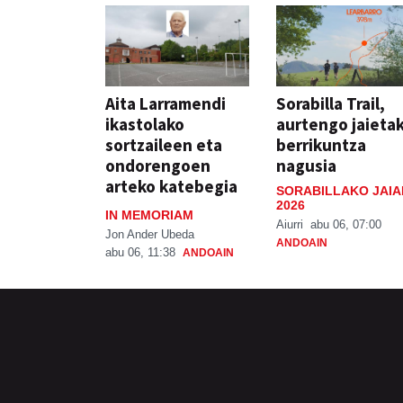
Aita Larramendi
Sorabilla Trail,
ikastolako
aurtengo jaieta
sortzaileen eta
berrikuntza
ondorengoen
nagusia
arteko katebegia
SORABILLAKO JAIA
2026
IN MEMORIAM
Aiurri
abu 06, 07:00
Jon Ander Ubeda
ANDOAIN
abu 06, 11:38
ANDOAIN