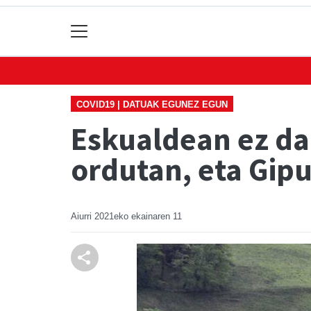
COVID19 | DATUAK EGUNEZ EGUN
Eskualdean ez da
ordutan, eta Gipu
Aiurri
2021eko ekainaren 11