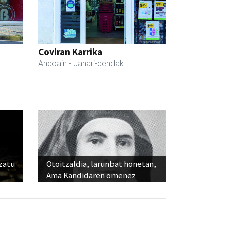
Coviran Karrika
Andoain
- Janari-dendak
ozatu
Otoitzaldia, larunbat honetan,
Ama Kandidaren omenez