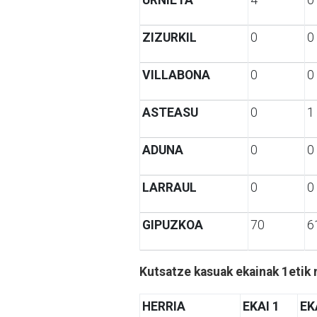
ZIZURKIL
0
0
VILLABONA
0
0
ASTEASU
0
1
ADUNA
0
0
LARRAUL
0
0
GIPUZKOA
70
6
Kutsatze kasuak ekainak 1etik 
HERRIA
EKAI 1
EK