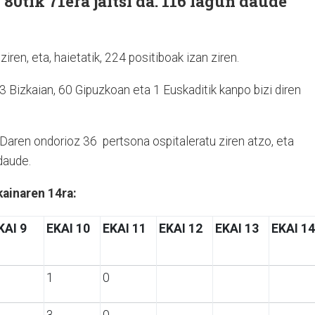
80tik 71era jaitsi da. 116 lagun daude
iren, eta, haietatik, 224 positiboak izan ziren.
3 Bizkaian, 60 Gipuzkoan eta 1 Euskaditik kanpo bizi diren
Daren ondorioz 36 pertsona ospitaleratu ziren atzo, eta
daude.
kainaren 14ra:
KAI 9
EKAI 10
EKAI 11
EKAI 12
EKAI 13
EKAI 14
1
0
3
0