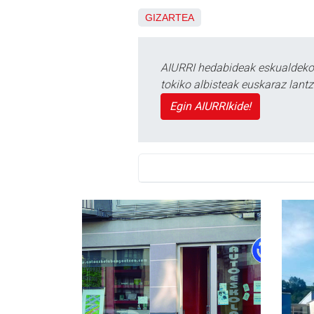
GIZARTEA
AIURRI hedabideak eskualdeko n
tokiko albisteak euskaraz lan
Egin AIURRIkide!