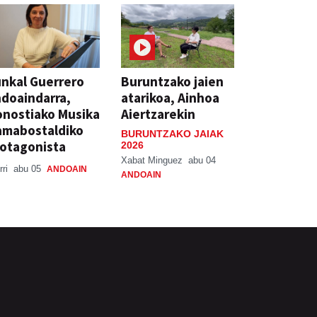
nkal Guerrero
Buruntzako jaien
doaindarra,
atarikoa, Ainhoa
nostiako Musika
Aiertzarekin
amabostaldiko
BURUNTZAKO JAIAK
otagonista
2026
Xabat Minguez
abu 04
rri
abu 05
ANDOAIN
ANDOAIN