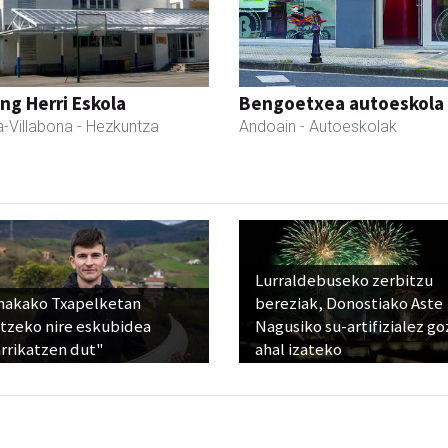
ng Herri Eskola
Bengoetxea autoeskola
-Villabona
- Hezkuntza
Andoain
- Autoeskolak
Lurraldebuseko zerbitzu
nakako Txapelketan
bereziak, Donostiako Aste
atzeko nire eskubidea
Nagusiko su-artifizialez g
rrikatzen dut"
ahal izateko