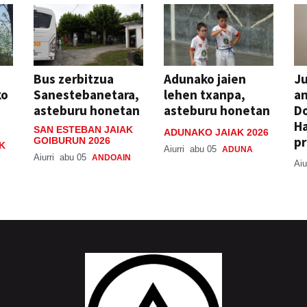
Bus zerbitzua
Adunako jaien
Ju
ko
Sanestebanetara,
lehen txanpa,
an
asteburu honetan
asteburu honetan
Do
H
SAN ESTEBAN JAIAK
ADUNAKO JAIAK 2026
pr
GOIBURUN 2026
K
Aiurri
abu 05
ADUNA
Aiurri
abu 05
ANDOAIN
Aiu