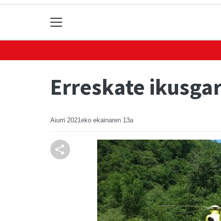
Erreskate ikusgar
Aiurri
2021eko ekainaren 13a