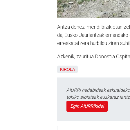
Antza denez, mendi bizikletan zebi
da, Eusko Jaurlaritzak emandako 
erreskatatzera hurbildu ziren suhi
Azkenik, zauritua Donostia Ospit
KIROLA
AIURRI hedabideak eskualdeko n
tokiko albisteak euskaraz lan
Egin AIURRIkide!