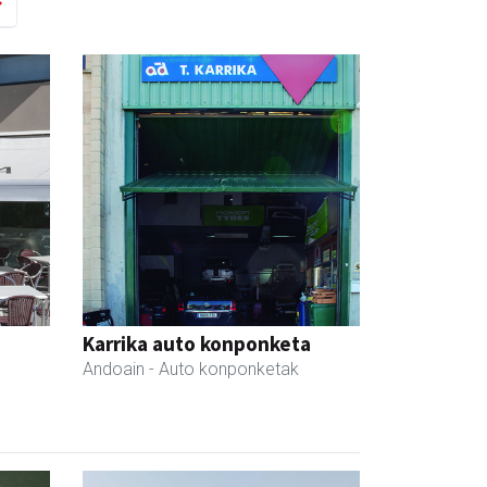
Karrika auto konponketa
Andoain
- Auto konponketak