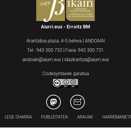
Aiurri.eus - Erroitz BM
Arantzibia plaza, 4-5 behea | ANDOAIN
Tel.: 943 300 732 | Faxa: 943 300 731
andoain@aiurri.eus | idazkaritza@aiurri.eus
Codesyntaxek garatua
LEGE OHARRA
PUBLIZITATEA
ARAUAK
HARREMANET