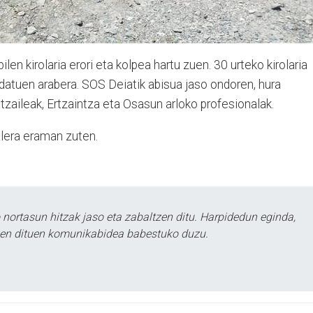
len kirolaria erori eta kolpea hartu zuen. 30 urteko kirolaria
datuen arabera. SOS Deiatik abisua jaso ondoren, hura
ltzaileak, Ertzaintza eta Osasun arloko profesionalak.
alera eraman zuten.
ortasun hitzak jaso eta zabaltzen ditu. Harpidedun eginda,
tzen dituen komunikabidea babestuko duzu.