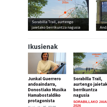
Sorabilla Trail, aurtengo
jaietako berrikuntza nagusia
And
Ikusienak
Junkal Guerrero
Sorabilla Trail,
andoaindarra,
aurtengo jaieta
Donostiako Musika
berrikuntza
Hamabostaldiko
nagusia
protagonista
SORABILLAKO JAIA
2026