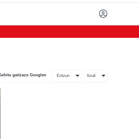
Gehitu gaitzazu Googlen
Entzun
Itzuli