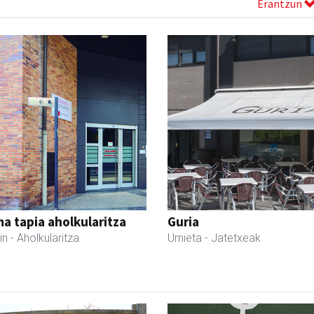
Erantzun
a tapia aholkularitza
Guria
in
- Aholkularitza
Urnieta
- Jatetxeak