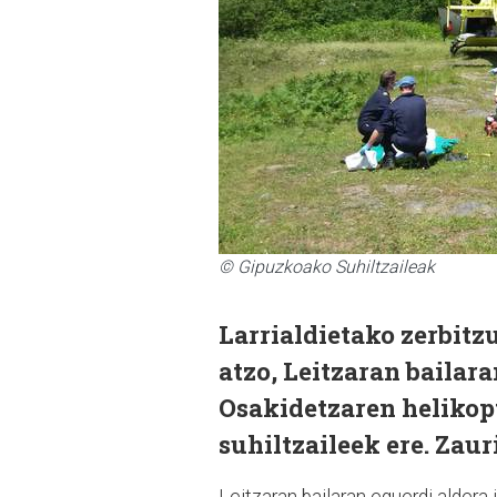
© Gipuzkoako Suhiltzaileak
Larrialdietako zerbitz
atzo, Leitzaran bailar
Osakidetzaren helikopt
suhiltzaileek ere. Zau