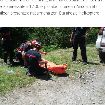
ende asko ibili ohi da oinez, lasterka edo bizikletan. Bertan
tzoko erreskatea. 12:00ak pasatxo zirenean, Andoain eta
aileen presentzia nabarmena zen. Eta airez bi helikoptero