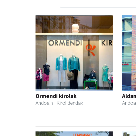
Ormendi kirolak
Aldam
Andoain
- Kirol dendak
Andoa