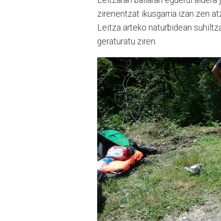
Leitzaran bailaran eguerdi aldera j
zirenentzat ikusgarria izan zen a
Leitza arteko naturbidean suhiltz
geraturatu ziren.