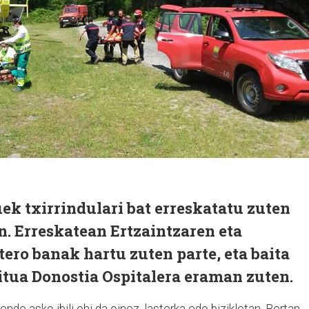
uek txirrindulari bat erreskatatu zuten
an. Erreskatean Ertzaintzaren eta
ero banak hartu zuten parte, eta baita
ritua Donostia Ospitalera eraman zuten.