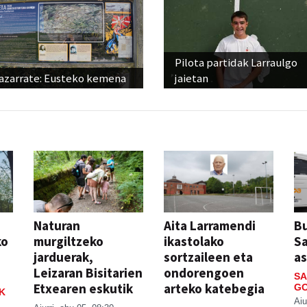
Pilota partidak Larraulgo
azarrate: Eusteko kemena
jaietan
Naturan
Aita Larramendi
Bu
ko
murgiltzeko
ikastolako
S
jarduerak,
sortzaileen eta
a
Leizaran Bisitarien
ondorengoen
SA
Etxearen eskutik
arteko katebegia
GO
K
Aiu