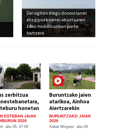
Dei egiten diegu donostiarrei
eta gipuzkoarrei abuztuaren
14ko mobilizazioan parte
hartzera
s zerbitzua
Buruntzako jaien
anestebanetara,
atarikoa, Ainhoa
steburu honetan
Aiertzarekin
N ESTEBAN JAIAK
BURUNTZAKO JAIAK
IBURUN 2026
2026
rri
abu 05, 07:00
Xabat Minguez
abu 04