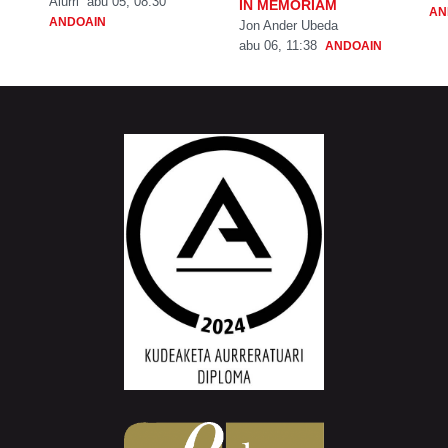
Aiurri
abu 05, 08:30
IN MEMORIAM
AN
ANDOAIN
Jon Ander Ubeda
abu 06, 11:38
ANDOAIN