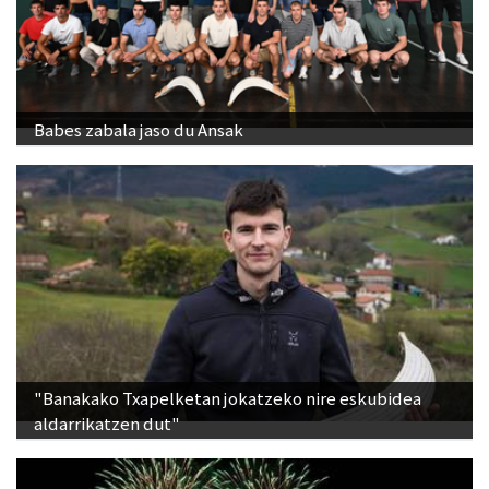
Babes zabala jaso du Ansak
"Banakako Txapelketan jokatzeko nire eskubidea
aldarrikatzen dut"