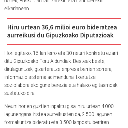
honek, Eusko Jaurlaritzarekin eta Lanbiderekin
elkarlanean.
Hiru urtean 36,6 milioi euro bideratzea
aurreikusi du Gipuzkoako Diputazioak
Hori egiteko, 16 lan lerro eta 30 neurri konkretu ezarri
ditu Gipuzkoako Foru Aldundiak. Besteak beste,
dirulaguntzak, gizarteratze enpresa berrien sorrera,
informazio sistema adimenduna, txertatze
soziolaboraleko gune berezia eta halako egitasmoak
sustatuko dira.
Neurri horien guztien inpaktu gisa, hiru urtean 4.000
lagunengana iristea aurreikusten da, 2.500 lagunen
formakuntza bideratu eta 3.500 lanpostu berriren