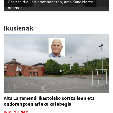
Otoitzaldia, larunbat honetan, Ama Kandidaren
omenez
Ikusienak
Aita Larramendi ikastolako sortzaileen eta
ondorengoen arteko katebegia
IN MEMORIAM