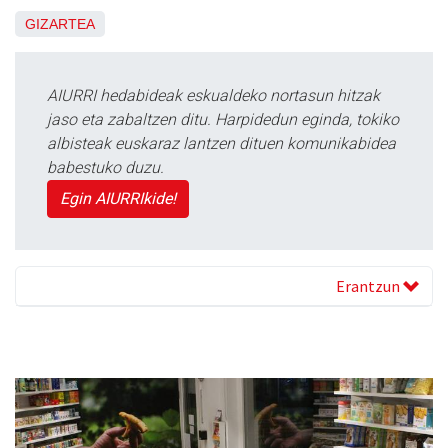
GIZARTEA
AIURRI hedabideak eskualdeko nortasun hitzak
jaso eta zabaltzen ditu. Harpidedun eginda, tokiko
albisteak euskaraz lantzen dituen komunikabidea
babestuko duzu.
Egin AIURRIkide!
Erantzun