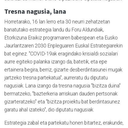
Tresna nagusia, lana
Horretarako, 16 lan lerro eta 30 neurri zehatzetan
banatutako estrategia landu du Foru Aldundiak,
Etorkizuna Eraikiz programaren babespean eta Eusko
Jaurlaritzaren 2030 Enpleguaren Euskal Estrategiarekin
bat eginez. "COVID-19ak eragindako krisialdi sozialari
aurre egiteko palanka izango da, batetik, eta epe
ertainera begira, berriz, gizarte desberdintasunei mugak
jartzeko tresna partekatua", aurreratu du diputatu
nagusiak. Lana izango da tresna nagusia "bizitza duina"
bermatzeko, "bazterkeria arriskuan dauden pertsonak
gizarteratzeko" eta "bizitza proiektu bat berdintasunez
garatu ahal izateko", dio diputatu nagusiak.
Estrategia zabal eta partekatu honen bitartez, erakunde,