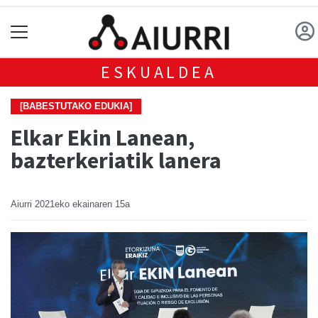
ESKUALDEA
[BABESTUTAKO EDUKIA]
Elkar Ekin Lanean,
bazterkeriatik lanera
Aiurri
2021eko ekainaren 15a