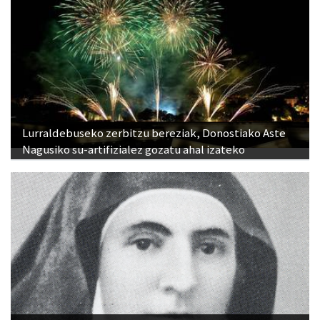
Lurraldebuseko zerbitzu bereziak, Donostiako Aste
Nagusiko su-artifizialez gozatu ahal izateko