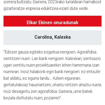
sorrera bultzatu. Gainera, 2023rako lurraldean hamabost
gizarteratze enpresa edukitzea ezarri dute xede.
Elkar Ekinen onuradunak
Carolina, Kalexka
"Edozer gauza egiteko ezgaitua nengoen. Agorafobia
sentitzen nuen. Lan barik nengoen. Kalexkan, sentsazio
ugari sentitu nuen proiektuarekin lehen harremana izan
nuenean. Inoiz halakorik egin barik nengoen: ez entxufe
bat aldatu, ez egurra landu… Azken egunean,
gertatutakoaz hausnartzen, ohartu nintzen ahaztu nuela
noiz desagertu zen agorafobia. Gainera, ume batek
bezala disfrutatu nuen; pozarren".