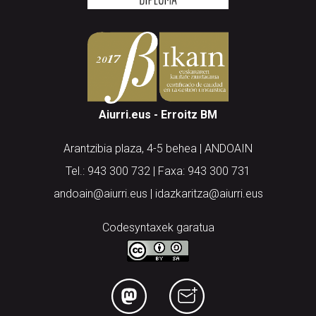
Aiurri.eus - Erroitz BM
Arantzibia plaza, 4-5 behea | ANDOAIN
Tel.: 943 300 732 | Faxa: 943 300 731
andoain@aiurri.eus | idazkaritza@aiurri.eus
Codesyntaxek garatua