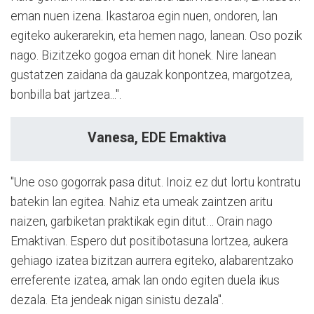
eman nuen izena. Ikastaroa egin nuen, ondoren, lan
egiteko aukerarekin, eta hemen nago, lanean. Oso pozik
nago. Bizitzeko gogoa eman dit honek. Nire lanean
gustatzen zaidana da gauzak konpontzea, margotzea,
bonbilla bat jartzea...".
Vanesa, EDE Emaktiva
"Une oso gogorrak pasa ditut. Inoiz ez dut lortu kontratu
batekin lan egitea. Nahiz eta umeak zaintzen aritu
naizen, garbiketan praktikak egin ditut… Orain nago
Emaktivan. Espero dut positibotasuna lortzea, aukera
gehiago izatea bizitzan aurrera egiteko, alabarentzako
erreferente izatea, amak lan ondo egiten duela ikus
dezala. Eta jendeak nigan sinistu dezala".