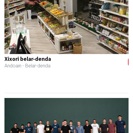
Previous
Next
Xixori belar-denda
Andoain
- Belar-denda