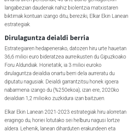
langabezian daudenak nahiz biolentzia matxistaren
biktimak kontuan izango ditu, bereziki, Elkar Ekin Lanean
estrategiak.
Dirulaguntza deialdi berria
Estrategiaren hedapenerako, datozen hiru urte hauetan
36,6 milioi euro bideratzea aurreikusten du Gipuzkoako
Foru Aldundiak. Horietatik, ia 3 milioi euroko
dirulaguntza deialdia onartu berri dela aurreratu du
diputatu nagusiak. Deialdi garrantzitsu honek igoera
nabarmena izango du (%250ekoa); izan ere, 2020ko
deialdian 1,2 milioiko zuzkidura izan baitzuen.
Elkar Ekin Lanean 2021-2023 estrategiak hiru alorretan
eragingo du, horiei lotutako sei helburu nagusi lortze
aldera. Lehenik, lanean diharduten erakundeen eta