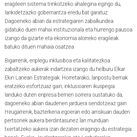
eragileen sistema trinkotzeko ahalegina egingo du,
lankidetzazko gobernantza eredu bat garatuz.
Dagoeneko abian da estrategiaren zabalkundea
gidatuko duen mahai instituzionala eta hurrengo pausoa
izango da gizarte eta ekonomia alorreko eragileak
batuko dituen mahaia osatzea.
Bigarrenik, enplegu inklusiboa eta kalitatezkoa
zabaltzeko aukerak indartzea izango du helburu Elkar
Ekin Lanean Estrategiak. Horretarako, lanpostu berriak
eratzeko esfortzuaz gain, inklusioaren ikuspegia
landuko duten enpresa berrien sorrera sustatuko da,
dagoeneko abian daudenen jarduera sendotzeaz gain.
Hirugarrenik, bazterkeria egoeran edo arriskuan dauden
pertsonek aukera berdintasunez lan munduan
txertatzeko aukera izan dezaten eragingo du estrategia