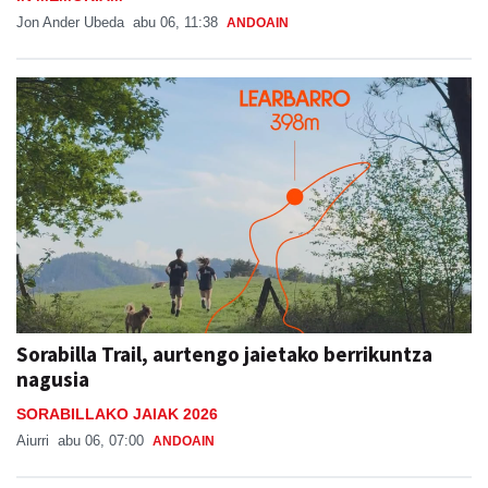
Jon Ander Ubeda
abu 06, 11:38
ANDOAIN
Sorabilla Trail, aurtengo jaietako berrikuntza
nagusia
SORABILLAKO JAIAK 2026
Aiurri
abu 06, 07:00
ANDOAIN