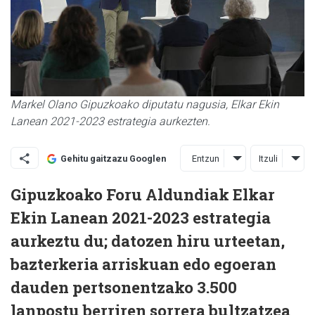
Markel Olano Gipuzkoako diputatu nagusia, Elkar Ekin
Lanean 2021-2023 estrategia aurkezten.
Entzun
Itzuli
Gehitu gaitzazu Googlen
Gipuzkoako Foru Aldundiak Elkar
Ekin Lanean 2021-2023 estrategia
aurkeztu du; datozen hiru urteetan,
bazterkeria arriskuan edo egoeran
dauden pertsonentzako 3.500
lanpostu berriren sorrera bultzatzea