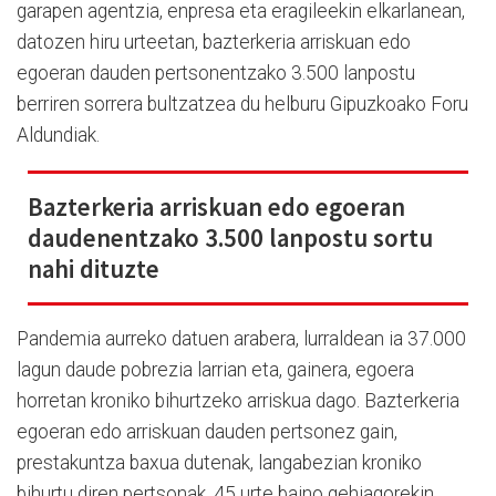
garapen agentzia, enpresa eta eragileekin elkarlanean,
datozen hiru urteetan, bazterkeria arriskuan edo
egoeran dauden pertsonentzako 3.500 lanpostu
berriren sorrera bultzatzea du helburu Gipuzkoako Foru
Aldundiak.
Bazterkeria arriskuan edo egoeran
daudenentzako 3.500 lanpostu sortu
nahi dituzte
Pandemia aurreko datuen arabera, lurraldean ia 37.000
lagun daude pobrezia larrian eta, gainera, egoera
horretan kroniko bihurtzeko arriskua dago. Bazterkeria
egoeran edo arriskuan dauden pertsonez gain,
prestakuntza baxua dutenak, langabezian kroniko
bihurtu diren pertsonak, 45 urte baino gehiagorekin