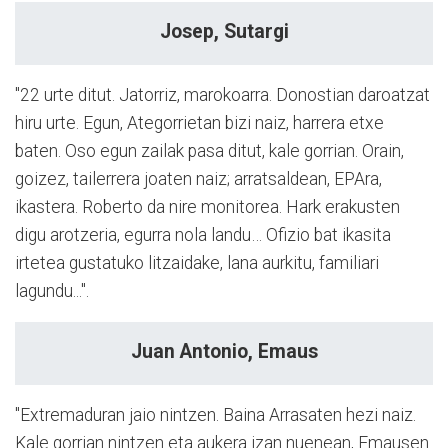
Josep, Sutargi
"22 urte ditut. Jatorriz, marokoarra. Donostian daroatzat
hiru urte. Egun, Ategorrietan bizi naiz, harrera etxe
baten. Oso egun zailak pasa ditut, kale gorrian. Orain,
goizez, tailerrera joaten naiz; arratsaldean, EPAra,
ikastera. Roberto da nire monitorea. Hark erakusten
digu arotzeria, egurra nola landu… Ofizio bat ikasita
irtetea gustatuko litzaidake, lana aurkitu, familiari
lagundu...".
Juan Antonio, Emaus
"Extremaduran jaio nintzen. Baina Arrasaten hezi naiz.
Kale gorrian nintzen eta aukera izan nuenean, Emausen