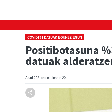
COVID19 | DATUAK EGUNEZ EGUN
Positibotasuna %
datuak alderatze
Aiurri
2021eko ekainaren 20a