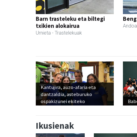
Barn trasteleku eta biltegi
Beng
txikien alokairua
Andoa
Urnieta
- Trastelekuak
Kantujira, auzo-afaria eta
dantzaldia, asteburuko
ospakizunei ekiteko
Babe
Ikusienak