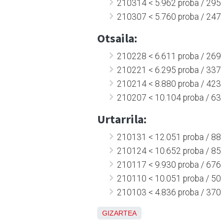
210314 < 5.962 proba / 295 
210307 < 5.760 proba / 247 
Otsaila:
210228 < 6.611 proba / 269 
210221 < 6.295 proba / 337 
210214 < 8.880 proba / 423 
210207 < 10.104 proba / 632
Urtarrila:
210131 < 12.051 proba / 880
210124 < 10.652 proba / 855
210117 < 9.930 proba / 676 
210110 < 10.051 proba / 509
210103 < 4.836 proba / 370 
GIZARTEA