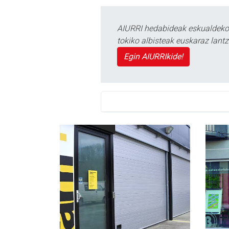
AIURRI hedabideak eskualdeko n
tokiko albisteak euskaraz lan
Egin AIURRIkide!