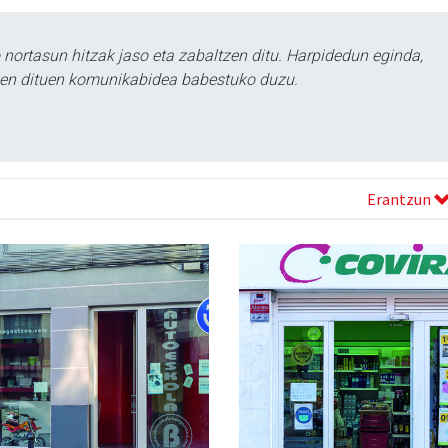
ortasun hitzak jaso eta zabaltzen ditu. Harpidedun eginda,
tzen dituen komunikabidea babestuko duzu.
Erantzun