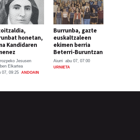
oitzaldia,
Burrunba, gazte
runbat honetan,
euskaltzaleen
ma Kandidaren
ekimen berria
menez
Beterri-Buruntzan
rrozpeko Jesusen
Aiurri
abu 07, 07:00
ben Elkartea
URNIETA
 07, 09:25
ANDOAIN