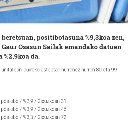
i beretsuan, positibotasuna %9,3koa zen,
. Gaur Osasun Sailak emandako datuen
a %2,9koa da.
 unitatean, aurreko asteetan hurrenez hurren 80 eta 99
positibo / %2,9 / Gipuzkoan 31.
positibo / %3,9 / Gipuzkoan 46.
positibo / %3,3 / Gipuzkoan 72.