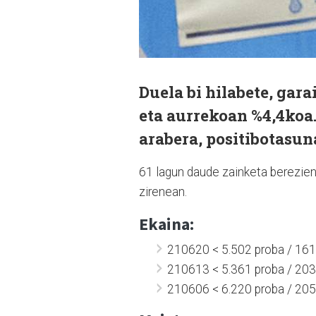
Duela bi hilabete, gara
eta aurrekoan %4,4koa
arabera, positibotasun
61 lagun daude zainketa berezien
zirenean.
Ekaina:
210620 < 5.502 proba / 161 
210613 < 5.361 proba / 203 
210606 < 6.220 proba / 205 