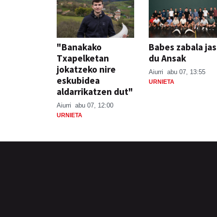
"Banakako
Babes zabala ja
Txapelketan
du Ansak
jokatzeko nire
Aiurri
abu 07, 13:55
eskubidea
URNIETA
aldarrikatzen dut"
Aiurri
abu 07, 12:00
URNIETA