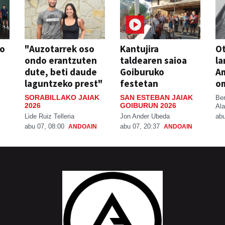
so
"Auzotarrek oso
Kantujira
Ot
ondo erantzuten
taldearen saioa
la
dute, beti daude
Goiburuko
A
laguntzeko prest"
festetan
o
SORABILLAKO JAIAK
SAN ESTEBAN JAIAK
Be
2026
GOIBURUN 2026
Ala
Lide Ruiz Telleria
Jon Ander Ubeda
abu
abu 07, 08:00
abu 07, 20:37
ANDOAIN
ANDOAIN