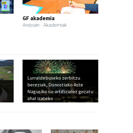
GF akademia
Andoain
- Akademiak
Lurraldebuseko zerbitzu
bereziak, Donostiako Aste
Nagusiko su-artifizialez gozatu
ahal izateko