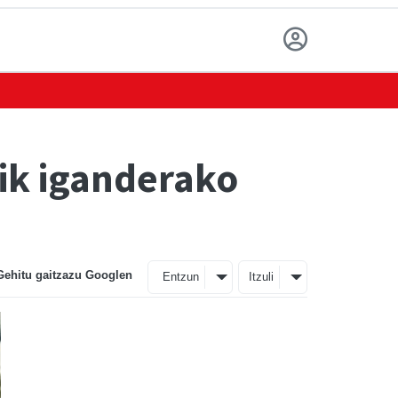
tik iganderako
Gehitu gaitzazu Googlen
Entzun
Itzuli