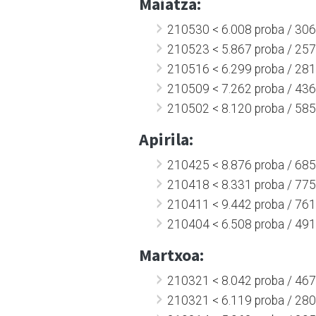
Maiatza:
210530 < 6.008 proba / 306 
210523 < 5.867 proba / 257 
210516 < 6.299 proba / 281 
210509 < 7.262 proba / 436 
210502 < 8.120 proba / 585 
Apirila:
210425 < 8.876 proba / 685 
210418 < 8.331 proba / 775 
210411 < 9.442 proba / 761 
210404 < 6.508 proba / 491 
Martxoa:
210321 < 8.042 proba / 467 
210321 < 6.119 proba / 280 