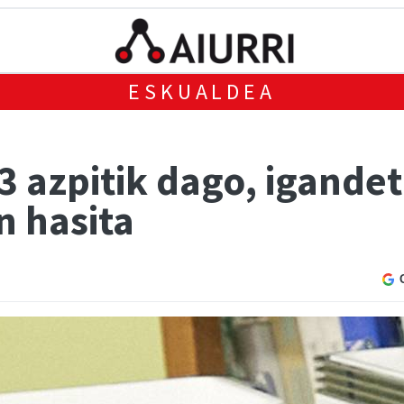
ESKUALDEA
3 azpitik dago, igande
n hasita