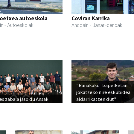
oetxea autoeskola
Coviran Karrika
in
- Autoeskolak
Andoain
- Janari-dendak
"Banakako Txapelketan
jokatzeko nire eskubidea
s zabala jaso du Ansak
aldarrikatzen dut"