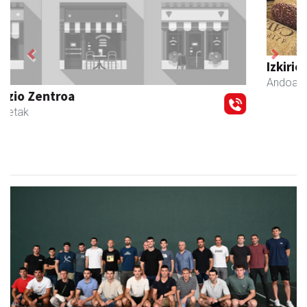
Previous
Next
Izkiriota ardoak
Andoain
- Ardoak