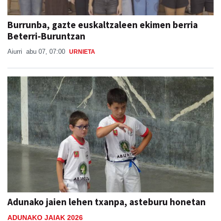
Burrunba, gazte euskaltzaleen ekimen berria
Beterri-Buruntzan
Aiurri
abu 07, 07:00
URNIETA
Adunako jaien lehen txanpa, asteburu honetan
ADUNAKO JAIAK 2026
Aiurri
abu 05
ADUNA