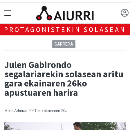
PROTAGONISTEKIN SOLASEAN
SARRERA
Julen Gabirondo
segalariarekin solasean aritu
gara ekainaren 26ko
apustuaren harira
Mikel Arberas
2021eko ekainaren 20a