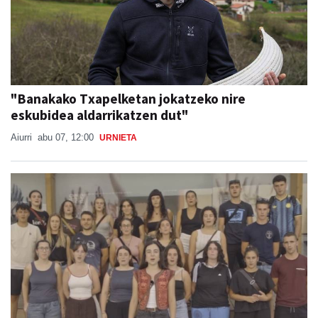
"Banakako Txapelketan jokatzeko nire
eskubidea aldarrikatzen dut"
Aiurri
abu 07, 12:00
URNIETA