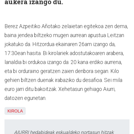
aukera izango du.
Berez Azpeitiko Añotako zelaietan egitekoa zen dema,
baina jendea biltzeko mugen aurrean apustua Leitzan
jokatuko da. Hitzordua ekainaren 26am izango da,
17:30ean hasita. Bi kirolariek adostutakoaren arabera,
lanaldia bi ordukoa izango da: 20 kana erdiko aurrena,
eta bi orduraino geratzen zaien denbora segan. Kilo
gehien biltzen duenak irabaziko du desafioa. Sei mila
euro jarri ditu bakoitzak. Xehetasun gehiago Aiurri,
datozen egunetan.
KIROLA
AIURRI hedabideak eskualdeko nortasun hitzak