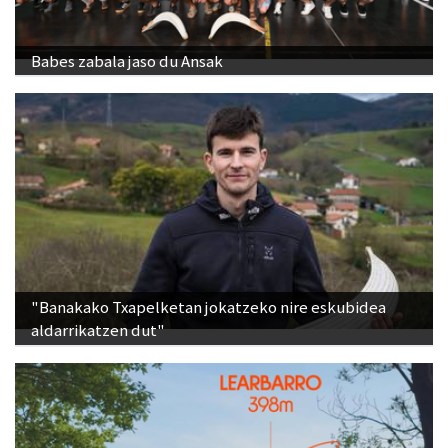
Babes zabala jaso du Ansak
"Banakako Txapelketan jokatzeko nire eskubidea
aldarrikatzen dut"