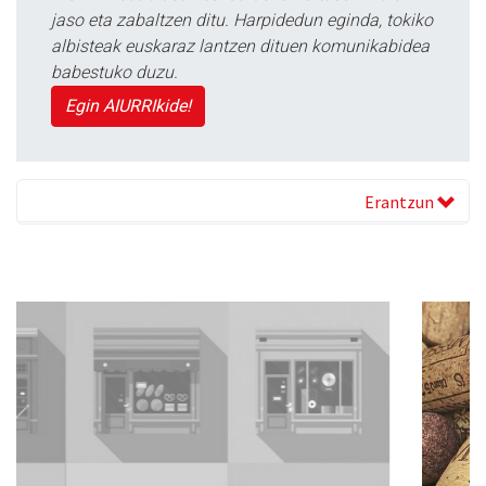
jaso eta zabaltzen ditu. Harpidedun eginda, tokiko
albisteak euskaraz lantzen dituen komunikabidea
babestuko duzu.
Egin AIURRIkide!
Erantzun