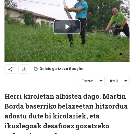
Gehitu gaitzazu Googlen
Entzun
Itzuli
Herri kiroletan albistea dago. Martin
Borda baserriko belazeetan hitzordua
adostu dute bi kirolariek, eta
ikuslegoak desafioaz gozatzeko