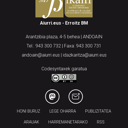
Aiurri.eus - Erroitz BM
Arantzibia plaza, 4-5 behea | ANDOAIN
Tel.: 943 300 732 | Faxa: 943 300 731
andoain@aiurri.eus | idazkaritza@aiurri.eus
Codesyntaxek garatua
HONI BURUZ
LEGE OHARRA
PUBLIZITATEA
ARAUAK
HARREMANETARAKO
RSS