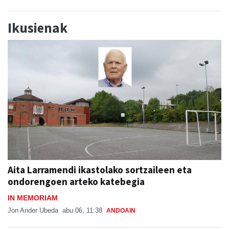
Ikusienak
Aita Larramendi ikastolako sortzaileen eta
ondorengoen arteko katebegia
IN MEMORIAM
Jon Ander Ubeda
abu 06, 11:38
ANDOAIN