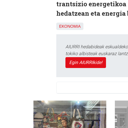
trantsizio energetiko
hedatzean eta energia 
EKONOMIA
AIURRI hedabideak eskualdeko n
tokiko albisteak euskaraz lan
Egin AIURRIkide!