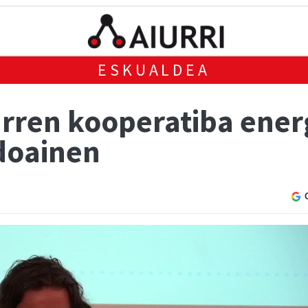
ESKUALDEA
arren kooperatiba ener
doainen