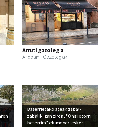
Arruti gozotegia
Andoain
- Gozotegiak
Baserrietako ateak zabal-
aren
zabalik izan ziren, "Ongi etorri
baserrira" ekimenari esker