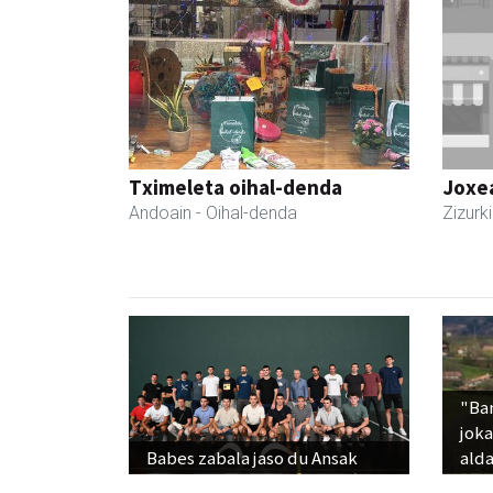
Tximeleta oihal-denda
Joxe
Andoain
- Oihal-denda
Zizurki
"Ba
jok
Babes zabala jaso du Ansak
alda