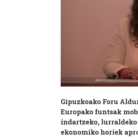
Gipuzkoako Foru Ald
Europako funtsak mobil
indartzeko, lurraldeko
ekonomiko horiek aprob