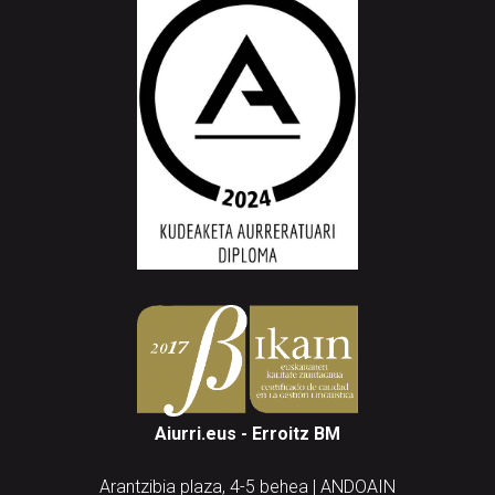
Aiurri.eus - Erroitz BM
Arantzibia plaza, 4-5 behea | ANDOAIN