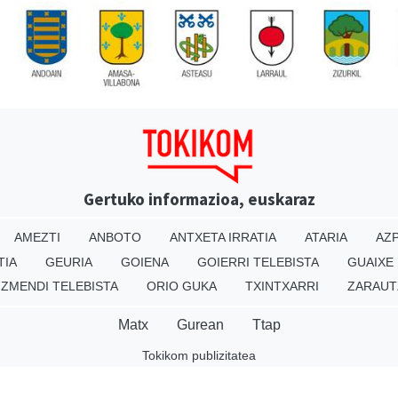
Gertuko informazioa, euskaraz
AMEZTI
ANBOTO
ANTXETA IRRATIA
ATARIA
AZP
TIA
GEURIA
GOIENA
GOIERRI TELEBISTA
GUAIXE
IZMENDI TELEBISTA
ORIO GUKA
TXINTXARRI
ZARAUT
Matx
Gurean
Ttap
Tokikom publizitatea
v16.25.0