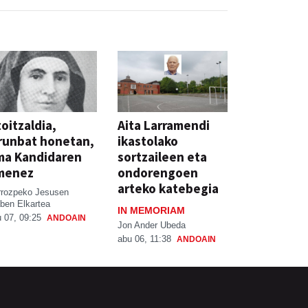
oitzaldia,
Aita Larramendi
runbat honetan,
ikastolako
ma Kandidaren
sortzaileen eta
menez
ondorengoen
arteko katebegia
rrozpeko Jesusen
ben Elkartea
IN MEMORIAM
 07, 09:25
ANDOAIN
Jon Ander Ubeda
abu 06, 11:38
ANDOAIN