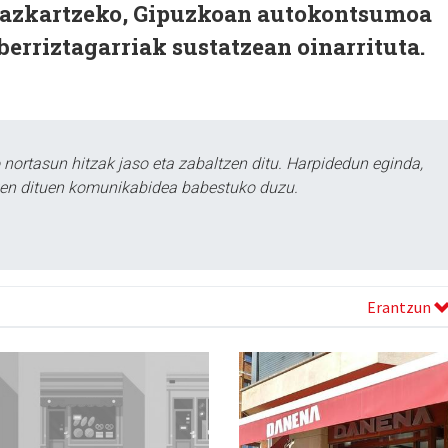
a azkartzeko, Gipuzkoan autokontsumoa
berriztagarriak sustatzean oinarrituta.
ortasun hitzak jaso eta zabaltzen ditu. Harpidedun eginda,
tzen dituen komunikabidea babestuko duzu.
Erantzun