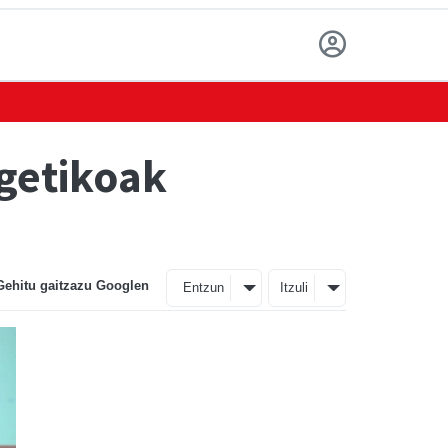
getikoak
Gehitu gaitzazu Googlen
Entzun
Itzuli