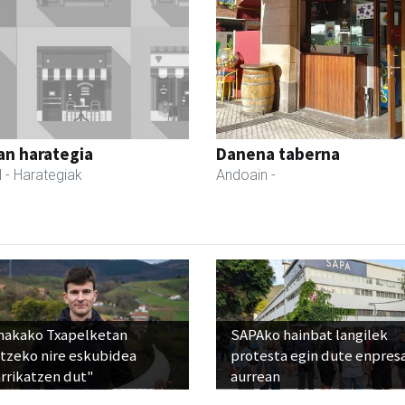
an harategia
Danena taberna
l
- Harategiak
Andoain
-
nakako Txapelketan
SAPAko hainbat langilek
atzeko nire eskubidea
protesta egin dute enpres
rrikatzen dut"
aurrean