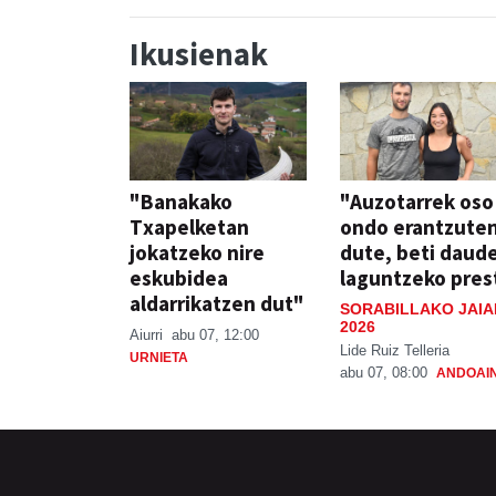
Ikusienak
"Banakako
"Auzotarrek oso
Txapelketan
ondo erantzute
jokatzeko nire
dute, beti daud
eskubidea
laguntzeko pres
aldarrikatzen dut"
SORABILLAKO JAIA
2026
Aiurri
abu 07, 12:00
Lide Ruiz Telleria
URNIETA
abu 07, 08:00
ANDOAI