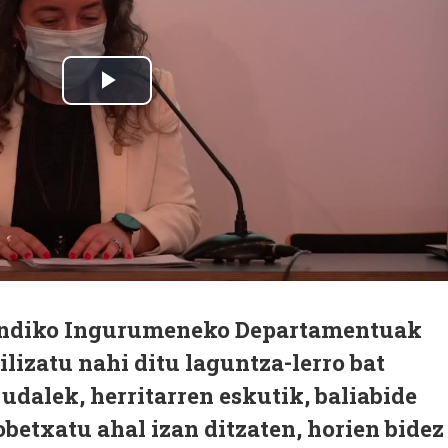
undiko Ingurumeneko Departamentuak
izatu nahi ditu laguntza-lerro bat
 udalek, herritarren eskutik, baliabide
etxatu ahal izan ditzaten, horien bidez