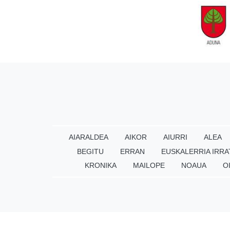
AIARALDEA
AIKOR
AIURRI
ALEA
BEGITU
ERRAN
EUSKALERRIA IRRA
KRONIKA
MAILOPE
NOAUA
O