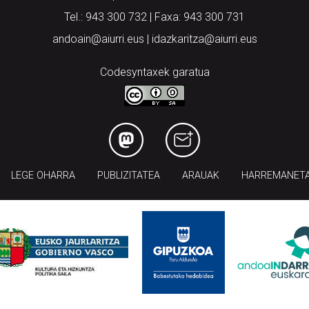
Tel.: 943 300 732 | Faxa: 943 300 731
andoain@aiurri.eus | idazkaritza@aiurri.eus
Codesyntaxek garatua
LEGE OHARRA
PUBLIZITATEA
ARAUAK
HARREMANET