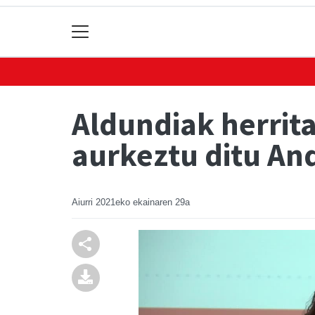
Aldundiak herrit
aurkeztu ditu An
Aiurri
2021eko ekainaren 29a