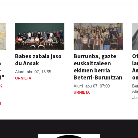
Babes zabala jaso
Burrunba, gazte
Ot
n
du Ansak
euskaltzaleen
la
e
ekimen berria
A
Aiurri
abu 07, 13:55
t"
Beterri-Buruntzan
o
URNIETA
K
Aiurri
abu 07, 07:00
Be
Ala
URNIETA
abu
N