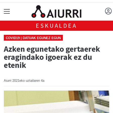
ESKUALDEA
COVID19 | DATUAK EGUNEZ EGUN
Azken egunetako gertaerek
eragindako igoerak ez du
etenik
Aiurri
2021eko uztailaren 4a