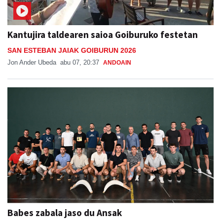
Kantujira taldearen saioa Goiburuko festetan
SAN ESTEBAN JAIAK GOIBURUN 2026
Jon Ander Ubeda
abu 07, 20:37
ANDOAIN
Babes zabala jaso du Ansak