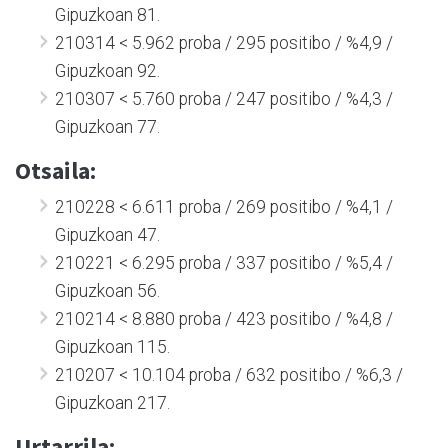
Gipuzkoan 81.
210314 < 5.962 proba / 295 positibo / %4,9 /
Gipuzkoan 92.
210307 < 5.760 proba / 247 positibo / %4,3 /
Gipuzkoan 77.
Otsaila:
210228 < 6.611 proba / 269 positibo / %4,1 /
Gipuzkoan 47.
210221 < 6.295 proba / 337 positibo / %5,4 /
Gipuzkoan 56.
210214 < 8.880 proba / 423 positibo / %4,8 /
Gipuzkoan 115.
210207 < 10.104 proba / 632 positibo / %6,3 /
Gipuzkoan 217.
Urtarrila: