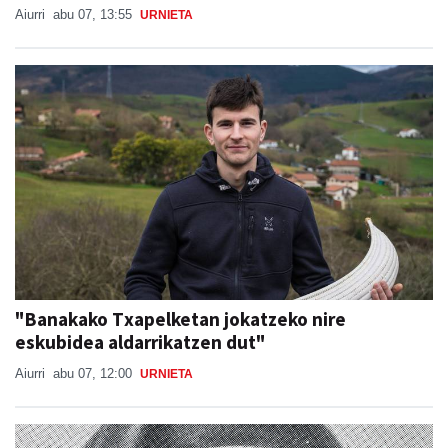
Aiurri
abu 07, 13:55
URNIETA
"Banakako Txapelketan jokatzeko nire
eskubidea aldarrikatzen dut"
Aiurri
abu 07, 12:00
URNIETA