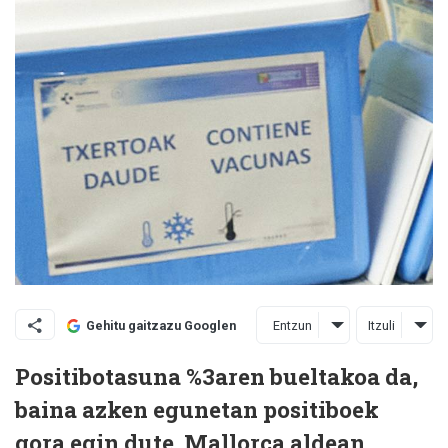
Entzun
Itzuli
Gehitu gaitzazu Googlen
Positibotasuna %3aren bueltakoa da,
baina azken egunetan positiboek
gora egin dute. Mallorca aldean