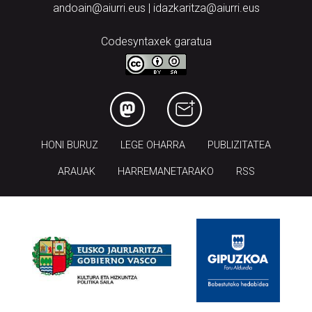
andoain@aiurri.eus | idazkaritza@aiurri.eus
Codesyntaxek garatua
HONI BURUZ
LEGE OHARRA
PUBLIZITATEA
ARAUAK
HARREMANETARAKO
RSS