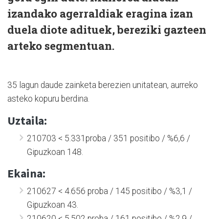
izandako agerraldiak eragina izan
duela diote adituek, bereziki gazteen
arteko segmentuan.
35 lagun daude zainketa berezien unitatean, aurreko
asteko kopuru berdina.
Uztaila:
210703 < 5.331proba / 351 positibo / %6,6 /
Gipuzkoan 148.
Ekaina:
210627 < 4.656 proba / 145 positibo / %3,1 /
Gipuzkoan 43.
210620 < 5.502 proba / 161 positibo / %2,9 /