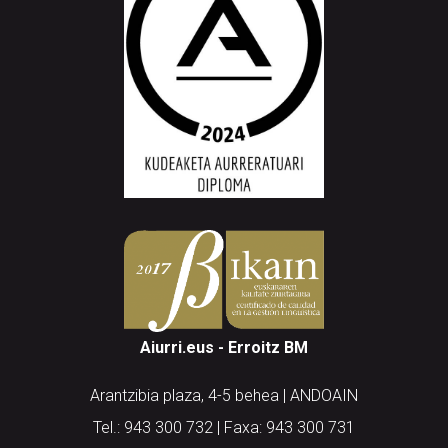
Aiurri.eus - Erroitz BM
Arantzibia plaza, 4-5 behea | ANDOAIN
Tel.: 943 300 732 | Faxa: 943 300 731