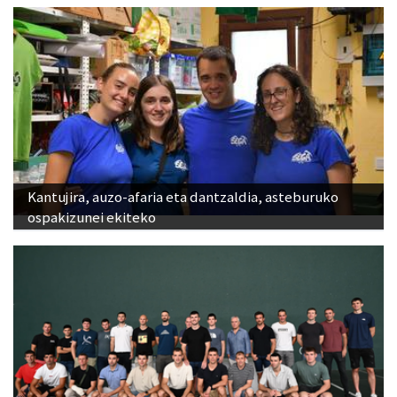
Kantujira, auzo-afaria eta dantzaldia, asteburuko
ospakizunei ekiteko