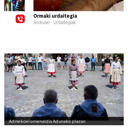
Previous
Next
Ormaki urdaitegia
Andoain
- Urdaitegiak
Adinekoei omenaldia Adunako plazan