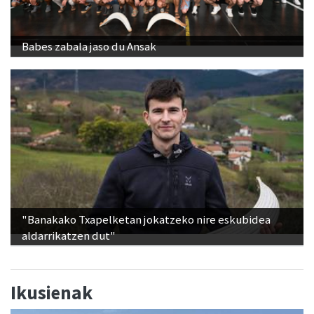
Babes zabala jaso du Ansak
"Banakako Txapelketan jokatzeko nire eskubidea
aldarrikatzen dut"
Ikusienak