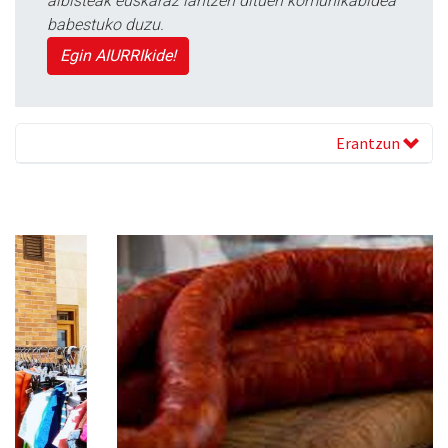
albisteak euskaraz lantzen dituen komunikabidea
babestuko duzu.
Egin AIURRIkide!
Erantzun