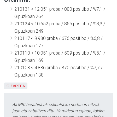
210131 < 12.051 proba / 880 positibo / %7,1 /
Gipuzkoan 264.
210124 < 10.652 proba / 855 positibo / %8,3 /
Gipuzkoan 249.
210117 < 9.930 proba / 676 positibo / %6,8 /
Gipuzkoan 177.
210110 < 10.051 proba / 509 positibo / %5,1 /
Gipuzkoan 169.
210103 < 4.836 proba / 370 positibo / %7,7 /
Gipuzkoan 138.
GIZARTEA
AIURRI hedabideak eskualdeko nortasun hitzak
jaso eta zabaltzen ditu. Harpidedun eginda, tokiko