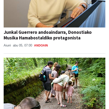
Junkal Guerrero andoaindarra, Donostiako
Musika Hamabostaldiko protagonista
Aiurri
abu 05, 07:00
ANDOAIN