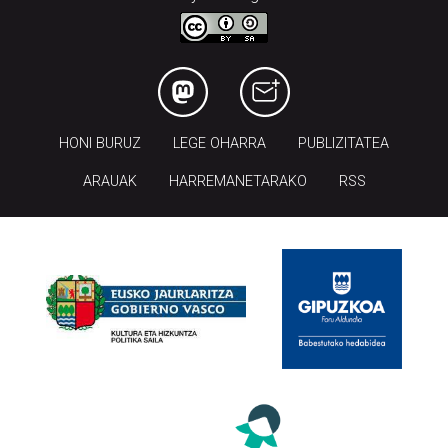
HONI BURUZ
LEGE OHARRA
PUBLIZITATEA
ARAUAK
HARREMANETARAKO
RSS