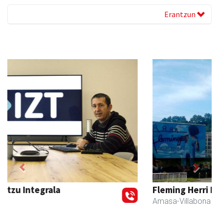
Erantzun
Previous
Next
Fleming Herri Eskola
Amasa-Villabona
- Hezkuntza