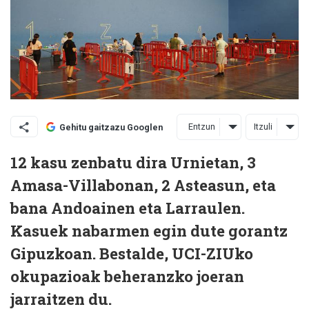
Entzun
Itzuli
Gehitu gaitzazu Googlen
12 kasu zenbatu dira Urnietan, 3
Amasa-Villabonan, 2 Asteasun, eta
bana Andoainen eta Larraulen.
Kasuek nabarmen egin dute gorantz
Gipuzkoan. Bestalde, UCI-ZIUko
okupazioak beheranzko joeran
jarraitzen du.