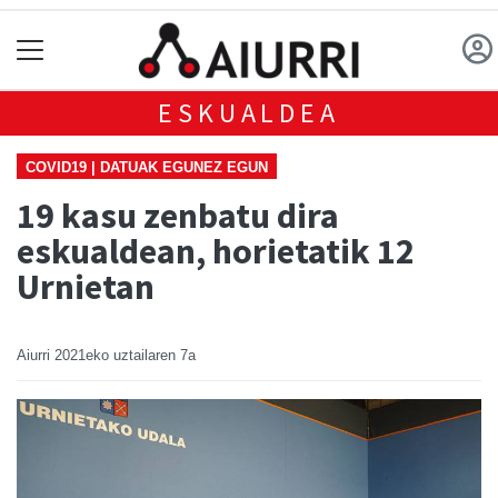
ESKUALDEA
COVID19 | DATUAK EGUNEZ EGUN
19 kasu zenbatu dira
eskualdean, horietatik 12
Urnietan
Aiurri
2021eko uztailaren 7a