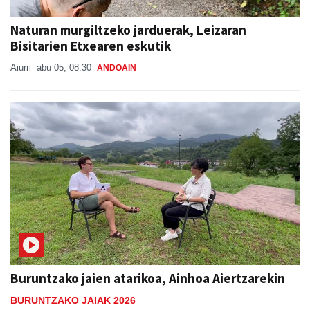
Naturan murgiltzeko jarduerak, Leizaran
Bisitarien Etxearen eskutik
Aiurri
abu 05, 08:30
ANDOAIN
Buruntzako jaien atarikoa, Ainhoa Aiertzarekin
BURUNTZAKO JAIAK 2026