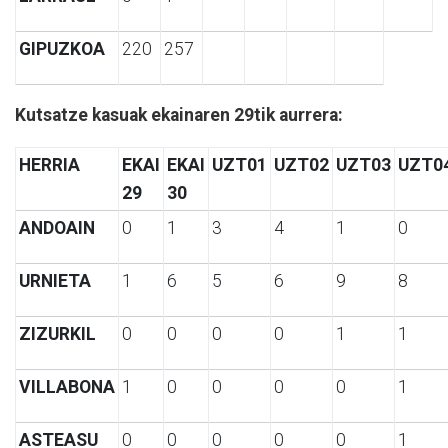
GIPUZKOA
220
257
Kutsatze kasuak ekainaren 29tik aurrera:
HERRIA
EKAI
EKAI
UZT01
UZT02
UZT03
UZT0
29
30
ANDOAIN
0
1
3
4
1
0
URNIETA
1
6
5
6
9
8
ZIZURKIL
0
0
0
0
1
1
VILLABONA
1
0
0
0
0
1
ASTEASU
0
0
0
0
0
1