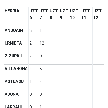
HERRIA
UZT
UZT
UZT
UZT
UZT
UZT
UZT
6
7
8
9
10
11
12
ANDOAIN
3
1
URNIETA
2
12
ZIZURKIL
2
0
VILLABONA
4
3
ASTEASU
1
2
ADUNA
0
0
LARRAUL
0
1