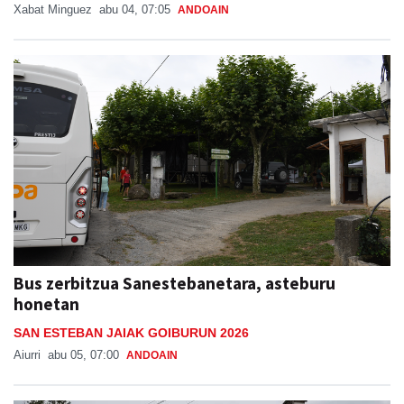
Xabat Minguez
abu 04, 07:05
ANDOAIN
Bus zerbitzua Sanestebanetara, asteburu
honetan
SAN ESTEBAN JAIAK GOIBURUN 2026
Aiurri
abu 05, 07:00
ANDOAIN