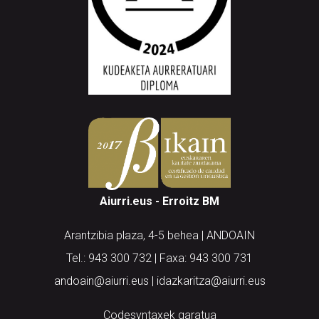
Aiurri.eus - Erroitz BM
Arantzibia plaza, 4-5 behea | ANDOAIN
Tel.: 943 300 732 | Faxa: 943 300 731
andoain@aiurri.eus | idazkaritza@aiurri.eus
Codesyntaxek garatua