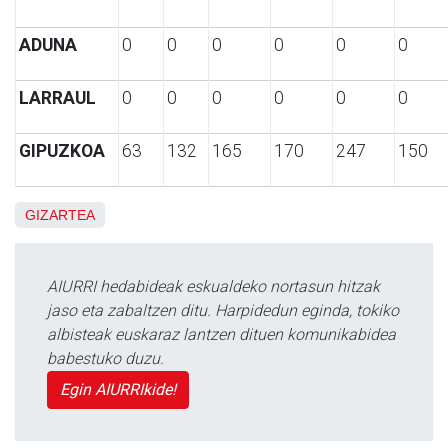
ADUNA
0
0
0
0
0
0
LARRAUL
0
0
0
0
0
0
GIPUZKOA
63
132
165
170
247
150
GIZARTEA
AIURRI hedabideak eskualdeko nortasun hitzak
jaso eta zabaltzen ditu. Harpidedun eginda, tokiko
albisteak euskaraz lantzen dituen komunikabidea
babestuko duzu.
Egin AIURRIkide!