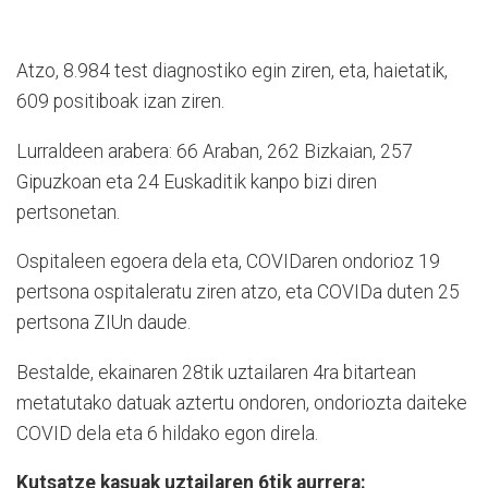
Atzo, 8.984 test diagnostiko egin ziren, eta, haietatik,
609 positiboak izan ziren.
Lurraldeen arabera: 66 Araban, 262 Bizkaian, 257
Gipuzkoan eta 24 Euskaditik kanpo bizi diren
pertsonetan.
Ospitaleen egoera dela eta, COVIDaren ondorioz 19
pertsona ospitaleratu ziren atzo, eta COVIDa duten 25
pertsona ZIUn daude.
Bestalde, ekainaren 28tik uztailaren 4ra bitartean
metatutako datuak aztertu ondoren, ondoriozta daiteke
COVID dela eta 6 hildako egon direla.
Kutsatze kasuak uztailaren 6tik aurrera: