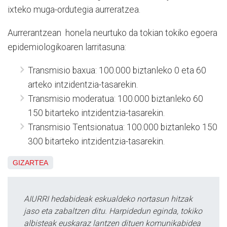
ixteko muga-ordutegia aurreratzea.
Aurrerantzean honela neurtuko da tokian tokiko egoera
epidemiologikoaren larritasuna:
Transmisio baxua: 100.000 biztanleko 0 eta 60
arteko intzidentzia-tasarekin.
Transmisio moderatua: 100.000 biztanleko 60
150 bitarteko intzidentzia-tasarekin.
Transmisio Tentsionatua: 100.000 biztanleko 150
300 bitarteko intzidentzia-tasarekin.
GIZARTEA
AIURRI hedabideak eskualdeko nortasun hitzak
jaso eta zabaltzen ditu. Harpidedun eginda, tokiko
albisteak euskaraz lantzen dituen komunikabidea