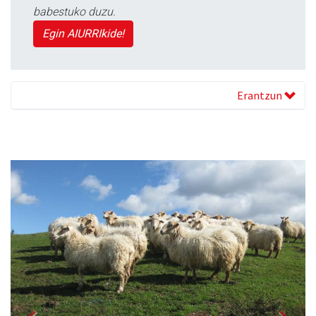
babestuko duzu.
Egin AIURRIkide!
Erantzun