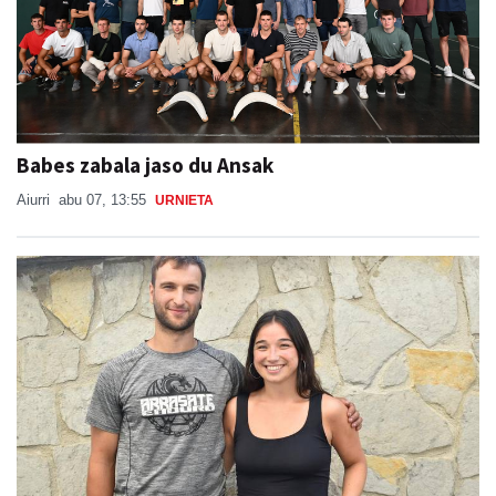
Babes zabala jaso du Ansak
Aiurri
abu 07, 13:55
URNIETA