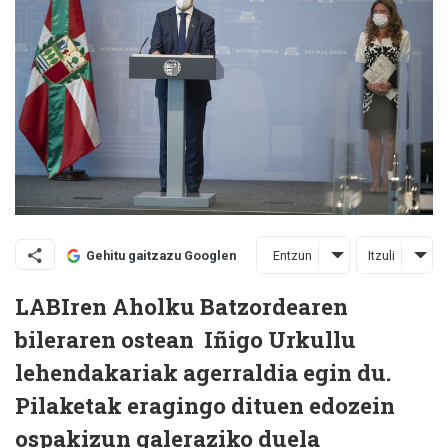
Entzun
Itzuli
Gehitu gaitzazu Googlen
LABIren Aholku Batzordearen
bileraren ostean Iñigo Urkullu
lehendakariak agerraldia egin du.
Pilaketak eragingo dituen edozein
ospakizun galeraziko duela