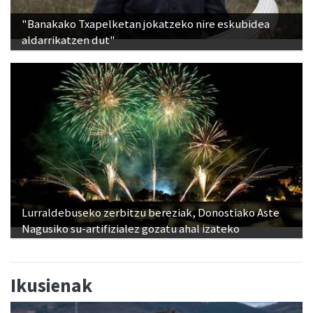
"Banakako Txapelketan jokatzeko nire eskubidea
aldarrikatzen dut"
Lurraldebuseko zerbitzu bereziak, Donostiako Aste
Nagusiko su-artifizialez gozatu ahal izateko
Ikusienak