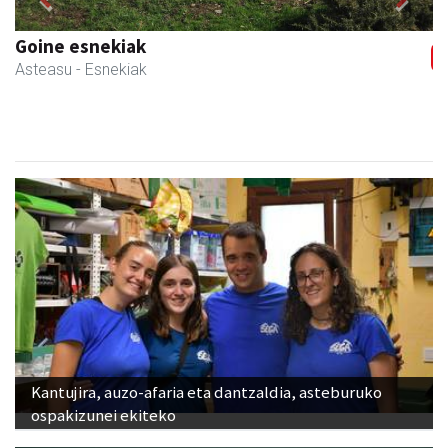
Previous
Next
Goine esnekiak
Asteasu
- Esnekiak
Kantujira, auzo-afaria eta dantzaldia, asteburuko
ospakizunei ekiteko