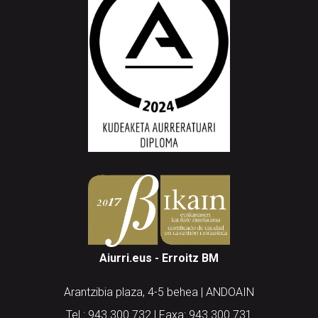
Aiurri.eus - Erroitz BM
Arantzibia plaza, 4-5 behea | ANDOAIN
Tel.: 943 300 732 | Faxa: 943 300 731