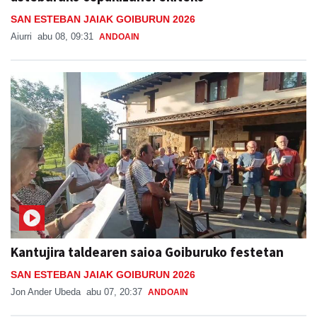
SAN ESTEBAN JAIAK GOIBURUN 2026
Aiurri
abu 08, 09:31
ANDOAIN
Kantujira taldearen saioa Goiburuko festetan
SAN ESTEBAN JAIAK GOIBURUN 2026
Jon Ander Ubeda
abu 07, 20:37
ANDOAIN