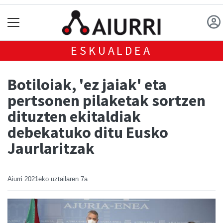
ESKUALDEA
Botiloiak, 'ez jaiak' eta
pertsonen pilaketak sortzen
dituzten ekitaldiak
debekatuko ditu Eusko
Jaurlaritzak
Aiurri
2021eko uztailaren 7a