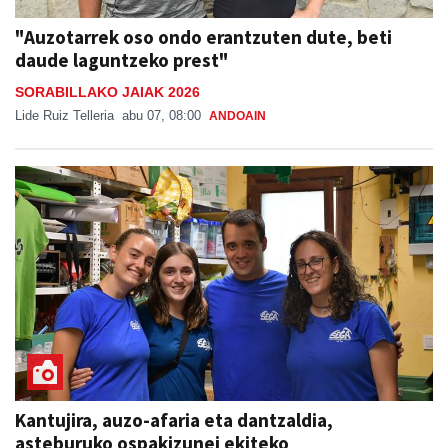
"Auzotarrek oso ondo erantzuten dute, beti
daude laguntzeko prest"
SORABILLAKO JAIAK 2026
Lide Ruiz Telleria
abu 07, 08:00
ANDOAIN
Kantujira, auzo-afaria eta dantzaldia,
asteburuko ospakizunei ekiteko