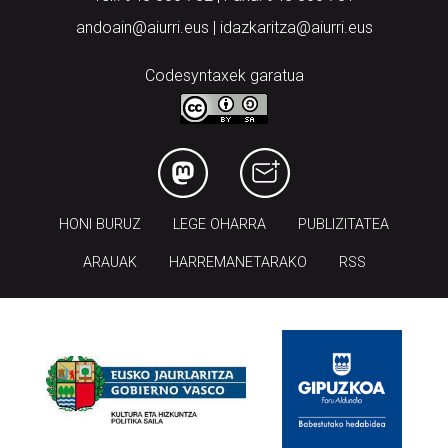
andoain@aiurri.eus | idazkaritza@aiurri.eus
Codesyntaxek garatua
HONI BURUZ
LEGE OHARRA
PUBLIZITATEA
ARAUAK
HARREMANETARAKO
RSS