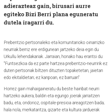
adierazteaz gain, birusari aurre
egiteko Bizi Berri plana eguneratu
dutela iragarri du.
Prebentzio pertsonaleko eta komunitarioko oinarrizko
neurriak berriz ere erdigunean jartzeko deia egin du
Urkullu lehendakariak. Jarraian, honako hau erantsi du:
"Funtsezkoa da ez parte hartzea prebentzio-neurririk ez
duten pertsonak biltzen dituzten topaketetan, jaietan
edo ekitaldietan; ez kanpoan, ez barruan".
Horrez gain mahaigaineratu du beste hainbat neurri
hartzeko aukera, baldin eta egungo joerak jarraitzen
badu, eta, ondorioz, ospitale-presioa areagotzen bada;
hala nola, merkataritza, gizarte eta kultura jarduerak