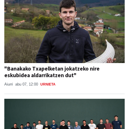
"Banakako Txapelketan jokatzeko nire
eskubidea aldarrikatzen dut"
Aiurri
abu 07, 12:00
URNIETA