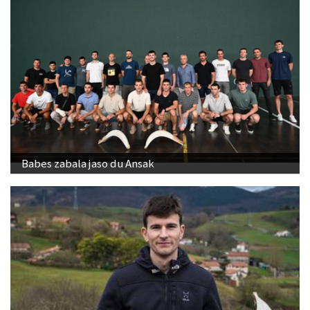
Babes zabala jaso du Ansak