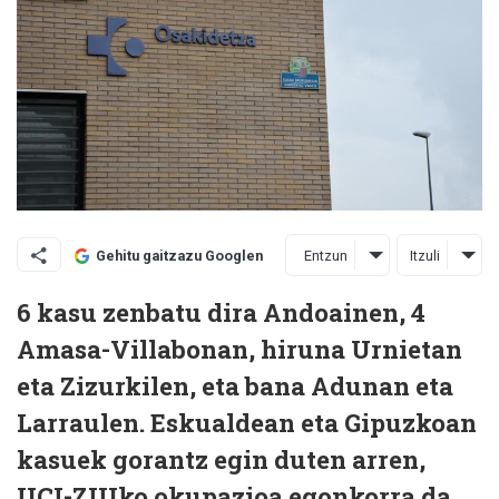
Entzun
Itzuli
Gehitu gaitzazu Googlen
6 kasu zenbatu dira Andoainen, 4
Amasa-Villabonan, hiruna Urnietan
eta Zizurkilen, eta bana Adunan eta
Larraulen. Eskualdean eta Gipuzkoan
kasuek gorantz egin duten arren,
UCI-ZIUko okupazioa egonkorra da.