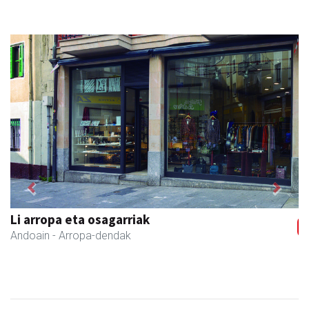
Previous
Next
Li arropa eta osagarriak
Andoain
- Arropa-dendak