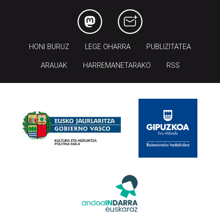
HONI BURUZ
LEGE OHARRA
PUBLIZITATEA
ARAUAK
HARREMANETARAKO
RSS