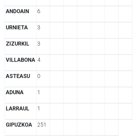
ANDOAIN
6
URNIETA
3
ZIZURKIL
3
VILLABONA
4
ASTEASU
0
ADUNA
1
LARRAUL
1
GIPUZKOA
251