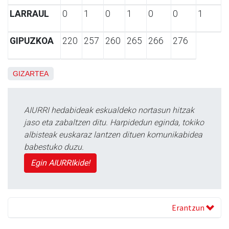
LARRAUL
0
1
0
1
0
0
1
GIPUZKOA
220
257
260
265
266
276
GIZARTEA
AIURRI hedabideak eskualdeko nortasun hitzak
jaso eta zabaltzen ditu. Harpidedun eginda, tokiko
albisteak euskaraz lantzen dituen komunikabidea
babestuko duzu.
Egin AIURRIkide!
Erantzun