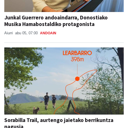
Junkal Guerrero andoaindarra, Donostiako
Musika Hamabostaldiko protagonista
Aiurri
abu 05, 07:00
ANDOAIN
Sorabilla Trail, aurtengo jaietako berrikuntza
nagusia