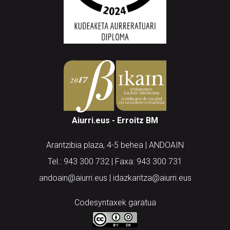
Aiurri.eus - Erroitz BM
Arantzibia plaza, 4-5 behea | ANDOAIN
Tel.: 943 300 732 | Faxa: 943 300 731
andoain@aiurri.eus | idazkaritza@aiurri.eus
Codesyntaxek garatua