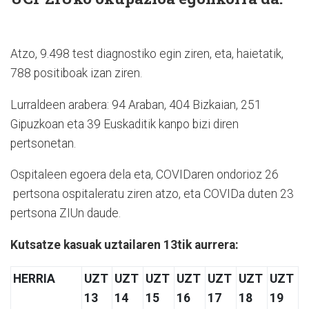
Atzo, 9.498 test diagnostiko egin ziren, eta, haietatik,
788 positiboak izan ziren.
Lurraldeen arabera: 94 Araban, 404 Bizkaian, 251
Gipuzkoan eta 39 Euskaditik kanpo bizi diren
pertsonetan.
Ospitaleen egoera dela eta, COVIDaren ondorioz 26
pertsona ospitaleratu ziren atzo, eta COVIDa duten 23
pertsona ZIUn daude.
Kutsatze kasuak uztailaren 13tik aurrera:
HERRIA
UZT
UZT
UZT
UZT
UZT
UZT
UZT
13
14
15
16
17
18
19