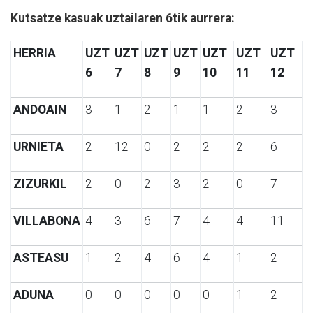
Kutsatze kasuak uztailaren 6tik aurrera:
HERRIA
UZT
UZT
UZT
UZT
UZT
UZT
UZT
6
7
8
9
10
11
12
ANDOAIN
3
1
2
1
1
2
3
URNIETA
2
12
0
2
2
2
6
ZIZURKIL
2
0
2
3
2
0
7
VILLABONA
4
3
6
7
4
4
11
ASTEASU
1
2
4
6
4
1
2
ADUNA
0
0
0
0
0
1
2