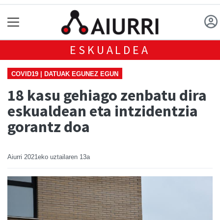
ESKUALDEA
COVID19 | DATUAK EGUNEZ EGUN
18 kasu gehiago zenbatu dira
eskualdean eta intzidentzia
gorantz doa
Aiurri
2021eko uztailaren 13a