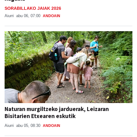
SORABILLAKO JAIAK 2026
Aiurri
abu 06, 07:00
ANDOAIN
Naturan murgiltzeko jarduerak, Leizaran
Bisitarien Etxearen eskutik
Aiurri
abu 05, 08:30
ANDOAIN