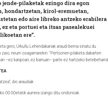
 jende-pilaketak ezingo dira egon
n, hondartzetan, kirol-eremuetan,
istetan edo aire libreko antzeko erabilera
ez eta portuei eta itsas pasealekuei
ikoetan ere”.
ta gero, Urkullu Lehendakariak araudi berria sinatu du.
zaio, neurri osagarriarekin: “Pertsonen pilaketa dakarten
etan –ez kanpoan, ez barruan– parte ez hartzeko betebeharra”
TEA
tzea", dio araudiak.
o 00:00etatik aurrera izango ditu ondorioak.