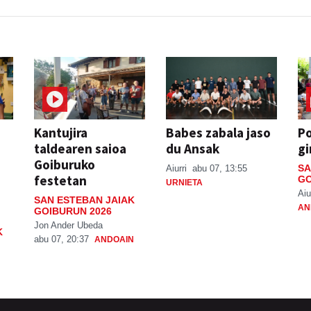
Kantujira
Babes zabala jaso
P
taldearen saioa
du Ansak
gi
Goiburuko
SA
Aiurri
abu 07, 13:55
festetan
GO
URNIETA
Aiu
SAN ESTEBAN JAIAK
AN
GOIBURUN 2026
Jon Ander Ubeda
K
abu 07, 20:37
ANDOAIN