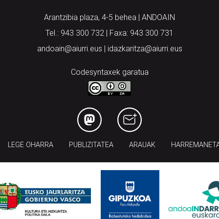
Arantzibia plaza, 4-5 behea | ANDOAIN
Tel.: 943 300 732 | Faxa: 943 300 731
andoain@aiurri.eus | idazkaritza@aiurri.eus
Codesyntaxek garatua
LEGE OHARRA
PUBLIZITATEA
ARAUAK
HARREMANET