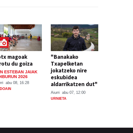
otx magoak
"Banakako
rotu du goiza
Txapelketan
jokatzeko nire
N ESTEBAN JAIAK
eskubidea
IBURUN 2026
aldarrikatzen dut"
rri
abu 08, 16:28
DOAIN
Aiurri
abu 07, 12:00
URNIETA