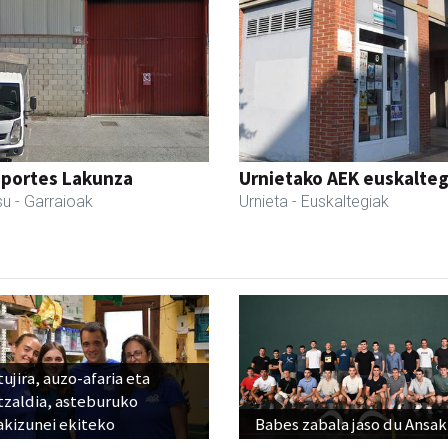
sportes Lakunza
Urnietako AEK euskalteg
su
- Garraioak
Urnieta
- Euskaltegiak
ujira, auzo-afaria eta
tzaldia, asteburuko
akizunei ekiteko
Babes zabala jaso du Ansak