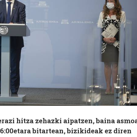
erazi hitza zehazki aipatzen, baina asmo
06:00etara bitartean, bizikideak ez diren