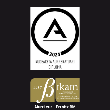
Aiurri.eus - Erroitz BM