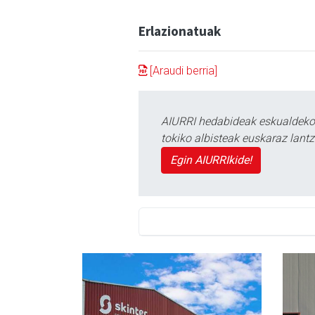
Erlazionatuak
[Araudi berria]
AIURRI hedabideak eskualdeko n
tokiko albisteak euskaraz lan
Egin AIURRIkide!