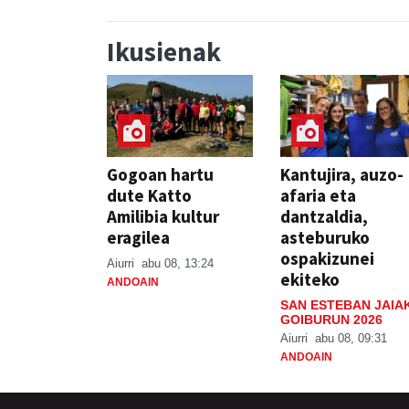
Ikusienak
Gogoan hartu
Kantujira, auzo-
dute Katto
afaria eta
Amilibia kultur
dantzaldia,
eragilea
asteburuko
ospakizunei
Aiurri
abu 08, 13:24
ekiteko
ANDOAIN
SAN ESTEBAN JAIA
GOIBURUN 2026
Aiurri
abu 08, 09:31
ANDOAIN