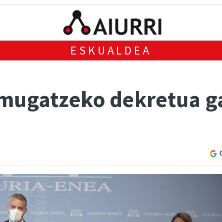
ESKUALDEA
 mugatzeko dekretua g