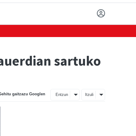
auerdian sartuko
Gehitu gaitzazu Googlen
Entzun
Itzuli