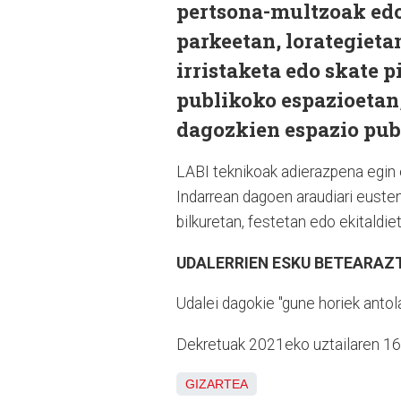
pertsona-multzoak edo
parkeetan, lorategieta
irristaketa edo skate p
publikoko espazioetan, 
dagozkien espazio publ
LABI teknikoak adierazpena egin e
Indarrean dagoen araudiari eusten 
bilkuretan, festetan edo ekitaldi
UDALERRIEN ESKU BETEARAZ
Udalei dagokie "gune horiek antola
Dekretuak 2021eko uztailaren 16k
GIZARTEA