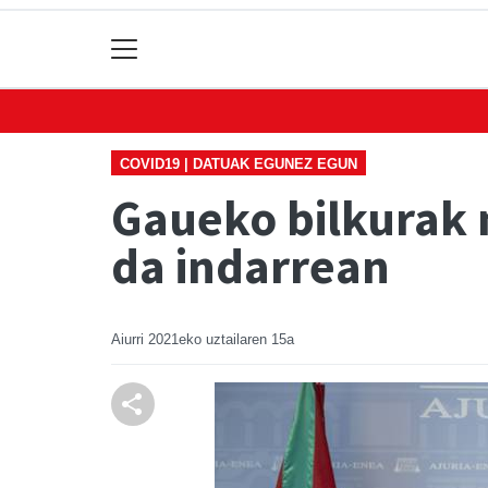
COVID19 | DATUAK EGUNEZ EGUN
Gaueko bilkurak
da indarrean
Aiurri
2021eko uztailaren 15a