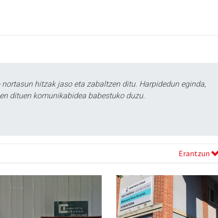
ortasun hitzak jaso eta zabaltzen ditu. Harpidedun eginda,
tzen dituen komunikabidea babestuko duzu.
Erantzun