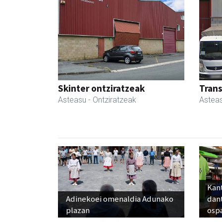
Skinter ontziratzeak
Tran
Asteasu
- Ontziratzeak
Astea
Kant
Adinekoei omenaldia Adunako
dan
plazan
osp