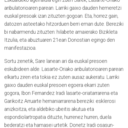
Eskualdeko agerraldia egin zuen Sarek, Lasarte-Oriako
anbulatorioaren parean. Larriki gaixo dauden hemeretzi
euskal presoak izan zituzten gogoan. Eta, horrez gain,
datozen asteetako hitzorduen berri eman dute. Bereziki
bi nabarmendu zituzten: hilabete amaierako Bizikleta
Itzulia, eta abuztuaren 21ean Donostian egingo den
manifestazioa.
Sortu zenetik, Sare lanean ari da euskal presoen
eskubideen alde. Lasarte-Oriako anbulatorioaren parean
elkartu ziren eta tokia ez zuten ausaz aukeratu. Larriki
gaixo dauden euskal presoen egoera ekarri zuten
gogora, Ibon Fernandez Iradi lasarte-oriatarrarena eta
Garikoitz Arruarte hernaniarrarena bereziki: esklerosi
anizkoitza, eta aldebiko ubeitis akutua eta
espondiolartropatia dituzte, hurrenez hurren, duela
bederatzi eta hamasei urtetik. Donetz Iradi osasun-