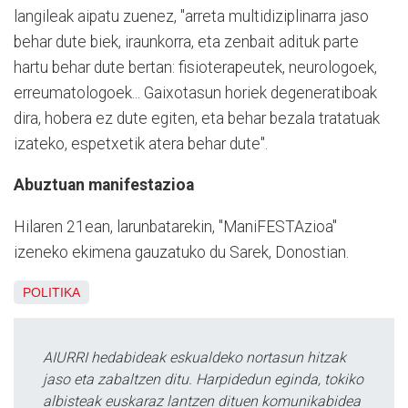
langileak aipatu zuenez, "arreta multidiziplinarra jaso
behar dute biek, iraunkorra, eta zenbait adituk parte
hartu behar dute bertan: fisioterapeutek, neurologoek,
erreumatologoek... Gaixotasun horiek degeneratiboak
dira, hobera ez dute egiten, eta behar bezala tratatuak
izateko, espetxetik atera behar dute".
Abuztuan manifestazioa
Hilaren 21ean, larunbatarekin, "ManiFESTAzioa"
izeneko ekimena gauzatuko du Sarek, Donostian.
POLITIKA
AIURRI hedabideak eskualdeko nortasun hitzak
jaso eta zabaltzen ditu. Harpidedun eginda, tokiko
albisteak euskaraz lantzen dituen komunikabidea