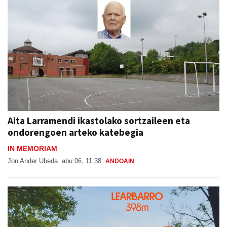
Aita Larramendi ikastolako sortzaileen eta
ondorengoen arteko katebegia
IN MEMORIAM
Jon Ander Ubeda
abu 06, 11:38
ANDOAIN