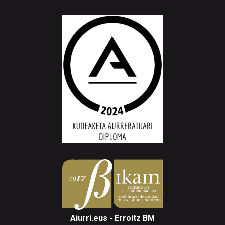
Aiurri.eus - Erroitz BM