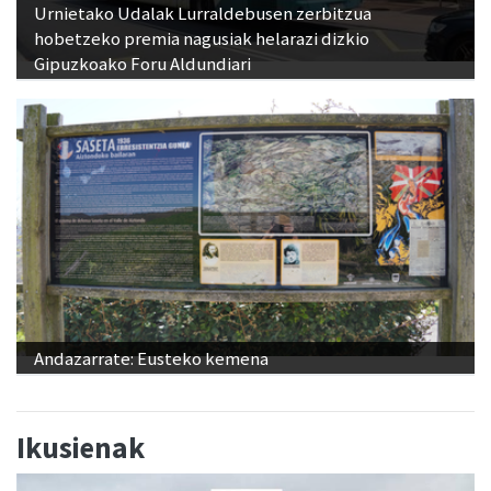
Urnietako Udalak Lurraldebusen zerbitzua
hobetzeko premia nagusiak helarazi dizkio
Gipuzkoako Foru Aldundiari
Andazarrate: Eusteko kemena
Ikusienak