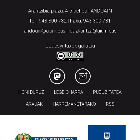
Arantzibia plaza, 4-5 behea | ANDOAIN
Tel.: 943 300 732 | Faxa: 943 300 731
andoain@aiurri.eus | idazkaritza@aiurri.eus
Codesyntaxek garatua
HONI BURUZ
LEGE OHARRA
PUBLIZITATEA
ARAUAK
HARREMANETARAKO
RSS