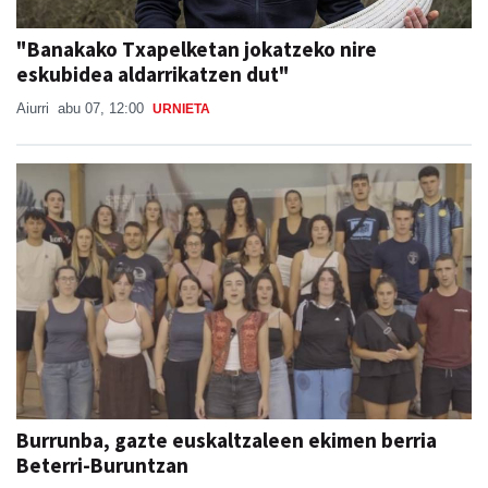
"Banakako Txapelketan jokatzeko nire
eskubidea aldarrikatzen dut"
Aiurri
abu 07, 12:00
URNIETA
Burrunba, gazte euskaltzaleen ekimen berria
Beterri-Buruntzan