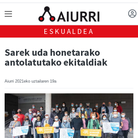
ESKUALDEA
Sarek uda honetarako
antolatutako ekitaldiak
Aiurri
2021eko uztailaren 19a