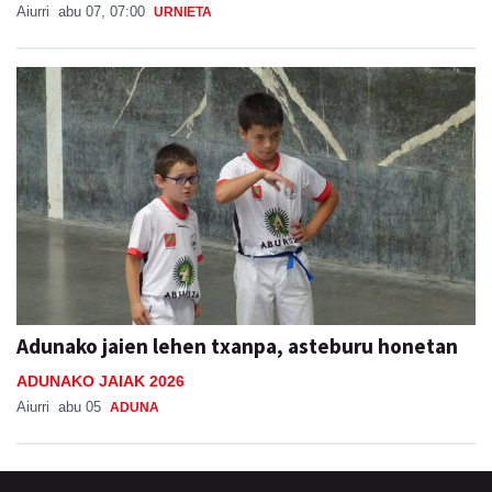
Aiurri
abu 07, 07:00
URNIETA
Adunako jaien lehen txanpa, asteburu honetan
ADUNAKO JAIAK 2026
Aiurri
abu 05
ADUNA