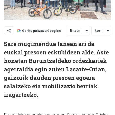
Entzun
Itzuli
Gehitu gaitzazu Googlen
Sare mugimendua lanean ari da
euskal presoen eskubideen alde. Aste
honetan Buruntzaldeko ordezkariek
agerraldia egin zuten Lasarte-Orian,
gaixorik dauden presoen egoera
salatzeko eta mobilizazio berriak
iragartzeko.