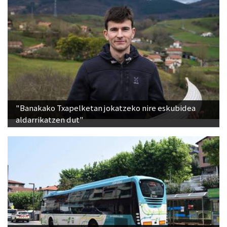
"Banakako Txapelketan jokatzeko nire eskubidea
aldarrikatzen dut"