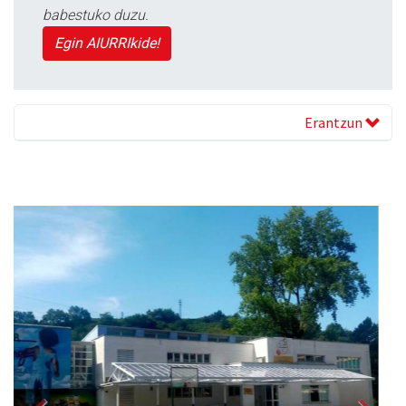
babestuko duzu.
Egin AIURRIkide!
Erantzun