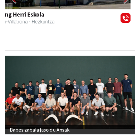
Previous
Next
Ados muntaiak
Asteasu
- Muntaiak
Babes zabala jaso du Ansak