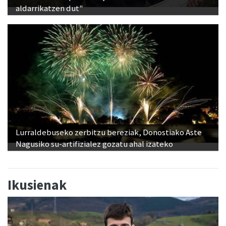
aldarrikatzen dut"
Lurraldebuseko zerbitzu bereziak, Donostiako Aste
Nagusiko su-artifizialez gozatu ahal izateko
Ikusienak