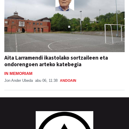
Aita Larramendi ikastolako sortzaileen eta
ondorengoen arteko katebegia
IN MEMORIAM
Jon Ander Ubeda
abu 06, 11:38
ANDOAIN