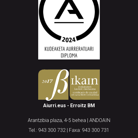
Aiurri.eus - Erroitz BM
Arantzibia plaza, 4-5 behea | ANDOAIN
Tel.: 943 300 732 | Faxa: 943 300 731