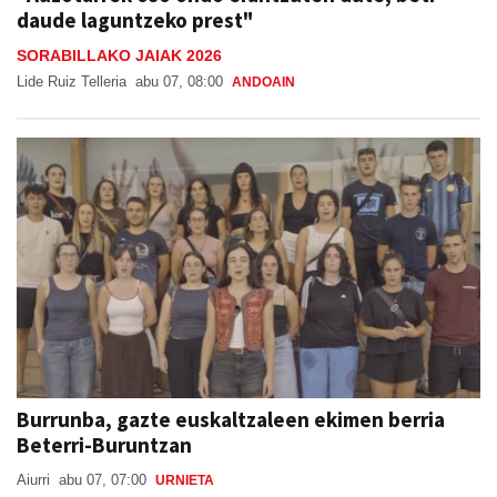
daude laguntzeko prest"
SORABILLAKO JAIAK 2026
Lide Ruiz Telleria
abu 07, 08:00
ANDOAIN
Burrunba, gazte euskaltzaleen ekimen berria
Beterri-Buruntzan
Aiurri
abu 07, 07:00
URNIETA