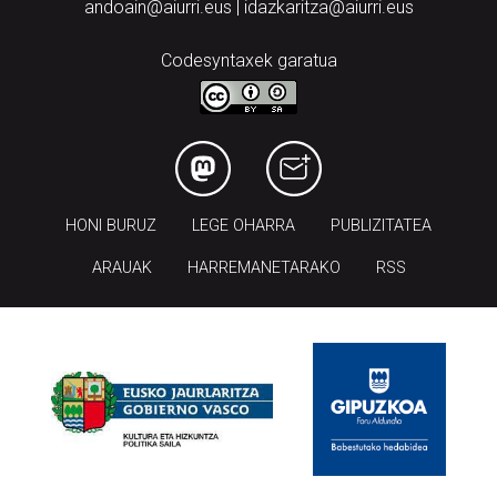
andoain@aiurri.eus | idazkaritza@aiurri.eus
Codesyntaxek garatua
HONI BURUZ
LEGE OHARRA
PUBLIZITATEA
ARAUAK
HARREMANETARAKO
RSS