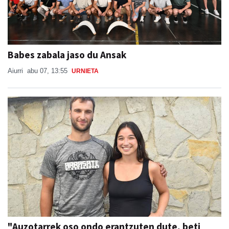
Babes zabala jaso du Ansak
Aiurri
abu 07, 13:55
URNIETA
"Auzotarrek oso ondo erantzuten dute, beti