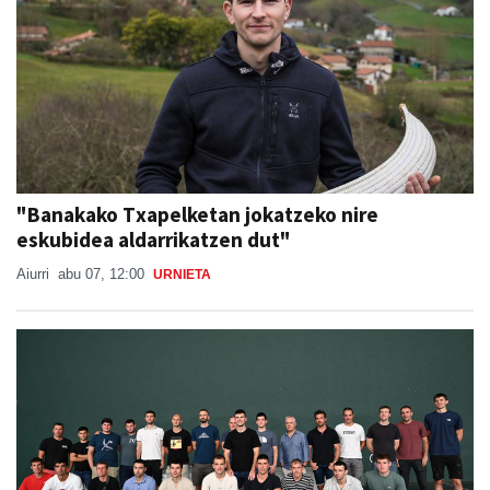
"Banakako Txapelketan jokatzeko nire
eskubidea aldarrikatzen dut"
Aiurri
abu 07, 12:00
URNIETA