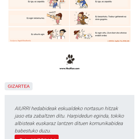
GIZARTEA
AIURRI hedabideak eskualdeko nortasun hitzak
jaso eta zabaltzen ditu. Harpidedun eginda, tokiko
albisteak euskaraz lantzen dituen komunikabidea
babestuko duzu.