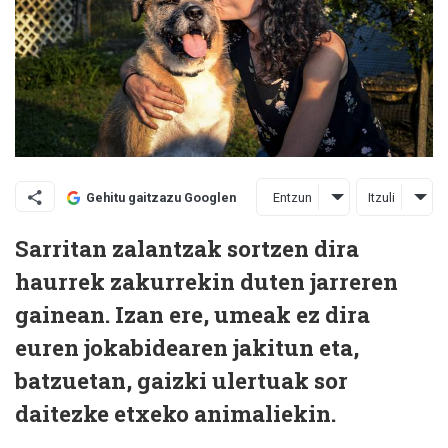
Entzun
Itzuli
Gehitu gaitzazu Googlen
Sarritan zalantzak sortzen dira
haurrek zakurrekin duten jarreren
gainean. Izan ere, umeak ez dira
euren jokabidearen jakitun eta,
batzuetan, gaizki ulertuak sor
daitezke etxeko animaliekin.