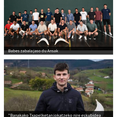
Babes zabala jaso du Ansak
"Banakako Txapelketan jokatzeko nire eskubidea