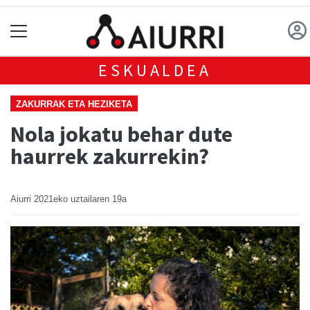
ESKUALDEA
ZAKURRAK ETA HEZIKETA
Nola jokatu behar dute
haurrek zakurrekin?
Aiurri
2021eko uztailaren 19a