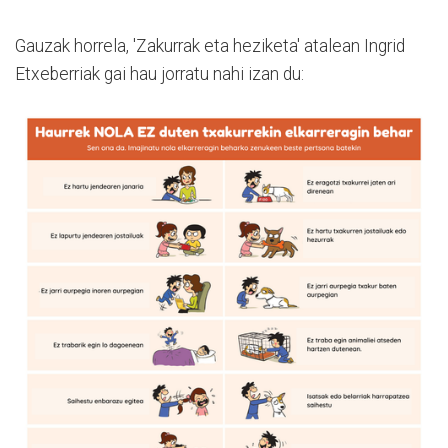
Gauzak horrela, 'Zakurrak eta heziketa' atalean Ingrid
Etxeberriak gai hau jorratu nahi izan du: