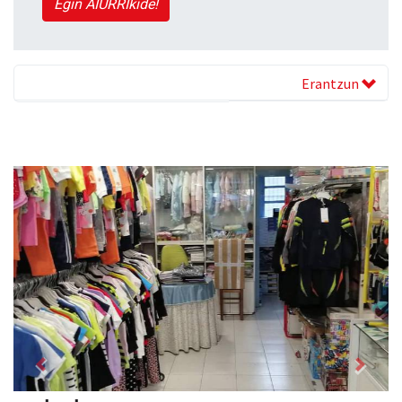
Egin AIURRIkide!
Erantzun
Previous
Next