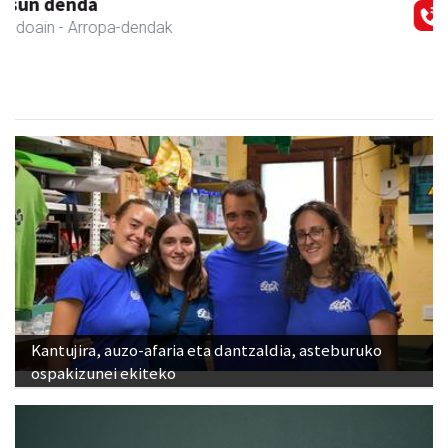
Hiru Jatetxea
Andoain
- Tabernak
Kantujira, auzo-afaria eta dantzaldia, asteburuko
ospakizunei ekiteko